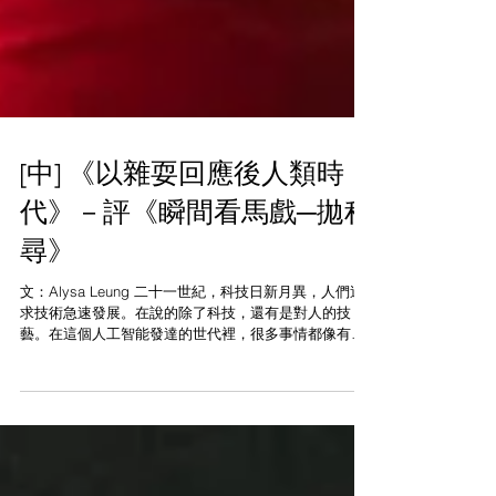
[中] 《以雜耍回應後人類時
代》－評《瞬間看馬戲─拋程
尋》
文：Alysa Leung 二十一世紀，科技日新月異，人們追
求技術急速發展。在說的除了科技，還有是對人的技
藝。在這個人工智能發達的世代裡，很多事情都像有捷
徑，為什麼我們還需要日以繼夜的練習？一個個技術被
發明以後快速在網上流傳，成為下一個練習目標*1。在
雜耍這個追求技術精準高超的世界，人和機器之間有什
麼分別？作為觀眾，我們從一連串行雲流水似的招式中
感受到什麼？今次《瞬間看馬戲─拋程尋》中的五位來