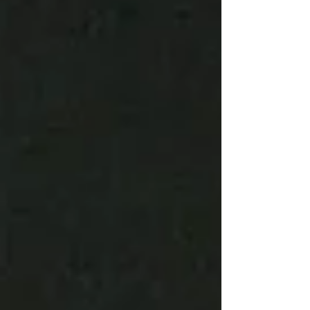
自香港和法國的馬戲藝術家，將人、科技、道具之間的
關係一一呈現。 唐娜·哈洛威（Donna Haraway）於
1985 年發表的《賽柏格宣言》*2 中提及： 「二十世紀
末的機器徹底模糊了自然與人工、心靈與身體、自我發
展與外部設計，以及許多過去用來區分有機體與機器的
界線。我們的機器活潑得令人不安，而我們自己卻僵化
得令人恐懼。」 開場時觀眾魚貫進場，表演者李裕駿
（Jason）緩緩整理手中的人(偶)形肢體。他徐徐打開錄
像鏡頭，由電腦控制識別不同人和偶的身體部位。隨著
時間推進，他和塑膠製造的人偶肢體漸漸融為一體。那
些膠肢體由最初是為 Jason...