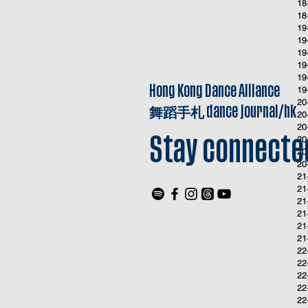
18
18
19
19
19
19
19
Hong Kong Dance Alliance
19
20
舞蹈手札
dance journal/hk
20
20
20
Stay connecte
20
20
21
21
21
21
21
21
22
22
22
22
22