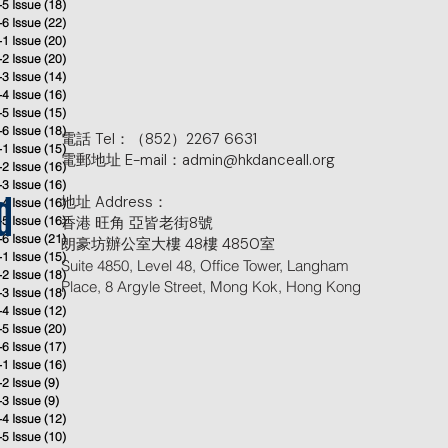
-5 Issue
(18)
18 posts
-6 Issue
(22)
22 posts
-1 Issue
(20)
20 posts
-2 Issue
(20)
20 posts
-3 Issue
(14)
14 posts
-4 Issue
(16)
16 posts
-5 Issue
(15)
15 posts
-6 Issue
(18)
18 posts
電話 Tel：（852）2267 6631
-1 Issue
(15)
15 posts
電郵地址 E-mail：admin@hkdanceall.org
-2 Issue
(16)
16 posts
-3 Issue
(16)
16 posts
地址 Address：
-4 Issue
(16)
16 posts
d
-5 Issue
(16)
香港 旺角 亞皆老街8號
16 posts
-6 Issue
(21)
21 posts
朗豪坊辦公室大樓 48樓 4850室
-1 Issue
(15)
15 posts
Suite 4850, Level 48, Office Tower, Langham
-2 Issue
(18)
18 posts
Place, 8 Argyle Street, Mong Kok, Hong Kong
-3 Issue
(18)
18 posts
-4 Issue
(12)
12 posts
-5 Issue
(20)
20 posts
-6 Issue
(17)
17 posts
-1 Issue
(16)
16 posts
-2 Issue
(9)
9 posts
-3 Issue
(9)
9 posts
-4 Issue
(12)
12 posts
-5 Issue
(10)
10 posts