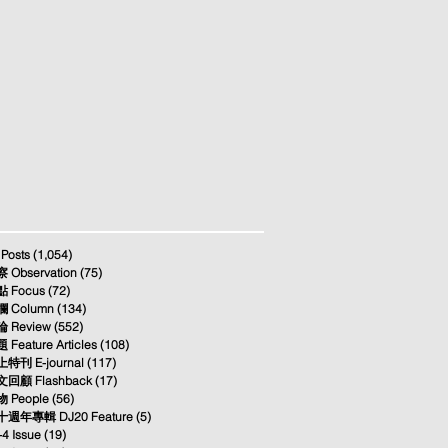
 Posts
(1,054)
1,054 posts
 Observation
(75)
75 posts
 Focus
(72)
72 posts
 Column
(134)
134 posts
 Review
(552)
552 posts
 Feature Articles
(108)
108 posts
特刊 E-journal
(117)
117 posts
回顧 Flashback
(17)
17 posts
 People
(56)
56 posts
週年專輯 DJ20 Feature
(5)
5 posts
-4 Issue
(19)
19 posts