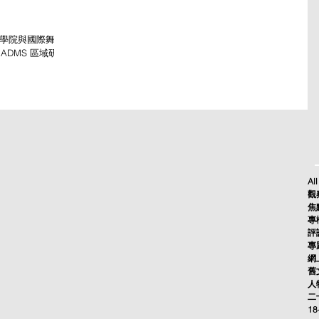
蹈學院與國際舞蹈
ADMS 區域研討
議期間，舉辦了十
到海內外舞蹈專
會議，與參與者分
最前瞻的知識和研
親身參與兩天的活
觀察和體驗。
然也離不開展現成
者的「十年功」，
嗎？在課堂與舞台
All
有多少理解呢？對
觀察
多年的身心投入：
焦點
體能的要求，以至
專欄
要如何照料各方面
評論
蹈學院與國際舞蹈
專題
域研討會，題為
網上
用」。出席者的組
舊文
人物
二十
18