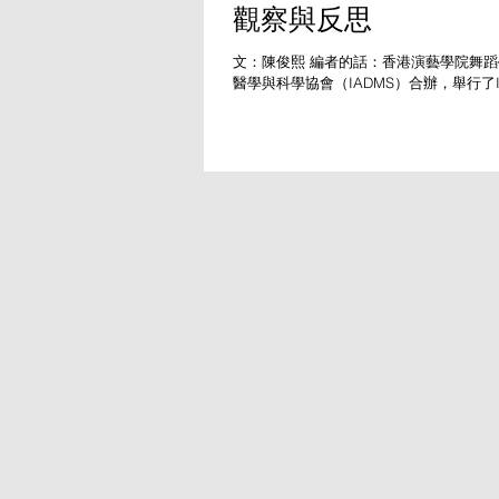
觀察與反思
文：陳俊熙 編者的話：香港演藝學院舞
醫學與科學協會（IADMS）合辦，舉行了I
會，已於今年4月3至4日，順利完成。會
多場講座、工作坊、研討會等活動，邀請
業、舞蹈科學專家及醫療專業人士，出席
享關於舞蹈訓練、身心健康與舞蹈表現的
究。《舞蹈手札》委派特約記者陳俊熙，
動，以第一身視角，分享他對是次會議的
「台上一分鐘，台下十年功。」 舞蹈固
果的「一分鐘」和準備的「十年功」。舞
我們或會想到，不就是學習、訓練、彩排
以外，我們對舞者的身體和心理狀態，又
以舞蹈為業或為志的人而言，跳舞是持續
長期的訓練負荷、傷患的風險、對體型與
心理壓力，都是舞者日常的一部分，我們
的需要呢？ 今年四月，香港演藝學院舞
醫學及科學協會（IADMS）合辦一場區
「科學與實踐的融合︰全面的舞蹈訓練應
成或許反映了舞者現