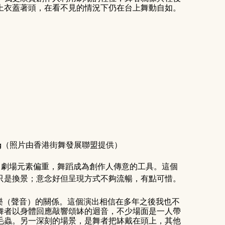
上衣蓋著頭，在看不見的情況下仍在台上舞動自如。
y Wong（照片由香港街舞發展聯盟提供）
演出，劇場元素偏重，舞蹈成為創作人傳意的工具。這個
只是換景；意念好但呈現方式不夠流暢，有點可惜。
與音樂（聲音）的關係。這個演出相信在多年之後我也不
舞者以身體回應敲響頌缽的迴音，不少場面是一人帶
毛蟲。另一深刻的場景，是舞者把缽戴在頭上，其他