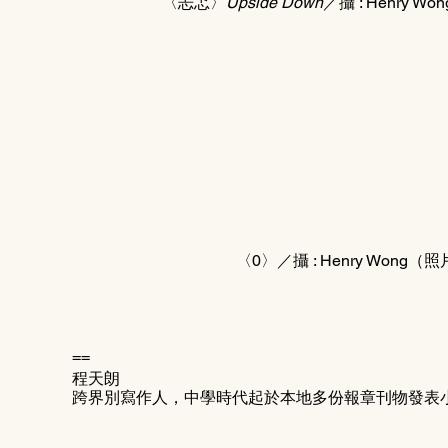
〈忐忑〉
Upside Down
〈0〉／攝 : Henry Wo
==
程天朗
跨界別寫作人，中學時代起於本地多份報章刊物發表