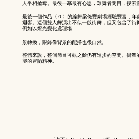
人爭相搶奪。最後一幕最有心思，眾舞者閉目，摸索
最後一個作品〈 0 〉的編舞梁儉豐劇場經驗豐富，年前籌劃的舞
迴響。這個雙人舞演出不似一般街舞，但又包含了街
例如以燈光變化處理場
景轉換，跟錄像背景的配搭也很自然。
整體來說，整個節目可觀之餘仍有進步的空間。街舞
能的冒險精神。