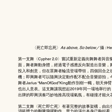
〈死亡即忘死〉
As above, So below
／攝 : 
第一支舞〈Cypher 2.0〉嘗試重新定義街舞舞者
面，舞者舞動身體，經過電子感應反向製造出音樂，
投入和創意，但在眾舞者輪流登場帶領，四個回合之
機；即興舞者可以隨興決定動作配不配合音樂節拍，
舞者Jarius “ManOfGod”King動作別樹一
也出人意表。這支舞讓我想起2019年同一場地舉行的《Batt
出牌的即興演奏巧妙地推高現場氣氛，有碰撞才能火
第二支舞〈死亡即亡死〉有著完整的故事架構，由出
消耗體力的翻騰飛躍動作，賣力的演出本身已夠好看