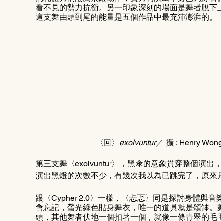
看不見的勢力抗衡。另一印象深刻的場面是舞者脫下
這支舞由頭到尾的能量是五個作品中最充沛澎湃的。
〈回〉
exolvuntur
／ 攝 : Henr
第三支舞〈exolvuntur〉，黑傘的意象貫穿整個
演出黑燈的次數不少，有幾次我以為已跳完了，原來
跟〈Cypher 2.0〉一樣，〈忐忑〉同是探討身體
會忘記，螢光綠色貼身舞衣，唯一的道具就是頌缽。
頭，其他舞者伏地一個扣著一個，就像一條青翠的毛