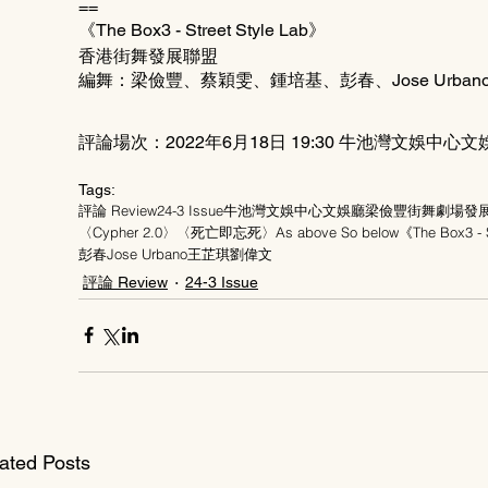
==
《The Box3 - Street Style Lab》
香港街舞發展聯盟
編舞：梁儉豐、蔡穎雯、鍾培基、彭春、Jose Urba
評論場次：2022年6月18日 19:30 牛池灣文娛中心文
Tags:
評論 Review
24-3 Issue
牛池灣文娛中心文娛廳
梁儉豐
街舞劇場發
〈Cypher 2.0〉
〈死亡即忘死〉As above So below
《The Box3 - 
彭春
Jose Urbano
王芷琪
劉偉文
評論 Review
24-3 Issue
ated Posts