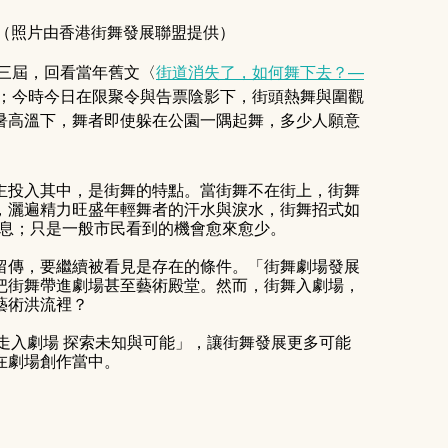
y Wong（照片由香港街舞發展聯盟提供）
第三屆，回看當年舊文〈
街道消失了，如何舞下去？—
；今時今日在限聚令與告票陰影下，街頭熱舞與圍觀
暑高溫下，舞者即使躲在公園一隅起舞，多少人願意
主投入其中，是街舞的特點。當街舞不在街上，街舞
，灑遍精力旺盛年輕舞者的汗水與淚水，街舞招式如
一直從未歇息；只是一般市民看到的機會愈來愈少。
留傳，要繼續被看見是存在的條件。「街舞劇場發展
把街舞帶進劇場甚至藝術殿堂。然而，街舞入劇場，
藝術洪流裡？
寫著：「當街舞走入劇場 探索未知與可能」，讓街舞發展更多可能
在劇場創作當中。