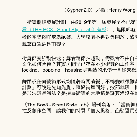
〈Cypher 2.0〉／攝 : Henr
「街舞劇場發展計劃」由2019年第一屆發展至今已
看《THE BOX - Street Style Lab》有感
〉，無限唏噓
者的掌聲歡呼成為絕響。大學校園不再對外開放，盛
戴著口罩駐足而觀？
街舞節奏強勁快速；舞者隨節拍起動，旁觀者不由自
文化如何承傳？其實坊間早已存在不少街舞的工作室
locking、popping、housing等舞藝的承傳
舞蹈或任何藝術形式均隨著時間演變，不轉變就很難
計劃」可說是先知先覺，匯聚街舞同好，按部就班，
是加法還是減法？是擴展街舞的天地還是讓其湮沒在
《The Box3 - Street Style Lab》場刊
性及創作空間，讓我們的特質「個人風格」凸顯運用