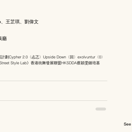
no、王芷琪、劉偉文
娛廳
展計劃
Cypher 2.0
〈忐忑〉Upside Down
〈回〉exolvuntur
〈0〉
Street Style Lab》
香港街舞發展聯盟HKSDDA
蔡穎雯
鍾培基
See 