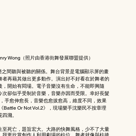
Henry Wong（照片由香港街舞發展聯盟提供）
與音樂之間聽與被聽的關係。舞台背景是電腦顯示屏的畫
舞者再藉其做出更多動作。演出好不好看在於舞者的
後，開始有悶場。電子音樂沒有生命，不能即興隨
今次卻似乎受制於音樂，音樂亦因而受限。幸好長髮
幟，朝天伸臂，手愈伸愈長，音樂也愈拔愈高，維度不同，效果
le Or Not Vol.2》，現場樂手沈樂民不按章理
花四濺。
生至死亡，題旨宏大。大路的快舞風格，少不了大量
。我更欣賞創作人利用劇場的柱位，舞者就像與柱後