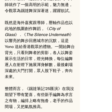
師就作了一個高明的示範，魅力無邊，
令觀眾為踢躂舞深深著迷，躍躍欲試。
既然是海外嘉賓跟導師，壓軸作品也以
此地的氛圍創作舞蹈，《
City of 
Glass
》 . 《
The Silence Underneath
》
以響亮的舞步回應城市的沉默，這是
Yono 送給香港觀眾的禮物。一開始舞台
背光，只看到舞者的剪影，各人以舞姿
展示生活的日常，燈光轉換，每位編舞
逐人在射燈下施展渾身解數，最後劇場
深處的大門打開，眾人脫下鞋子，奔向
未來。
整體而言，《踢躂筆記'25匯演》在我沒
期望下帶有驚喜，有些新手編舞為求言
之有物，編排上略有拖沓，老手的作品
間場，又把氣氛推高。