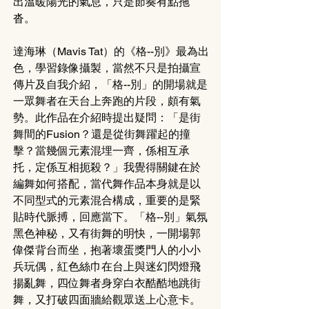
出溫暖陽光的氣息，只是節奏有點拖
沓。
達海琳
（
Mavis Tat）的
《
格--別
》
最為出
色，學習錄像攝製，當然不只是拍攝宣
傳片及自我介紹，「格--別」的開場就是
一眾舞者在天台上奔跑的片段，頗有氣
勢。此作品在介紹時提出疑問：「是街
舞間的Fusion？還是從街舞躍起的撞
擊？當幾個元素混埋一齊，係相互承
托，定係互相扼殺？」我覺得關鍵在於
編舞如何搭配，當代舞作品本身就是以
不同型式的元素混合構成，重要的是緊
貼時代脈搏，回應當下。「格--別」氣氛
黑色神秘，又有街舞的明快，一開場郭
偉傑背台而坐，抱著壞蛋獎門人的小小
兵玩偶，紅色絲巾在台上與迷幻閃燈飛
揚亂舞，四位舞者身穿白衣酷酷地跳街
舞，又打破四面牆給觀眾送上心意卡。