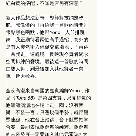
紅白黃的搭配，不知是否另有深意？
新人作品想法新奇，導師舞技嫻熟乾
脆。
郭偉傑的《再給我一首歌的時間》
帶點黑色幽默，他跟Yono二人並排跳
舞，我正期待看兩位高手過招，意外的
是有人突然衝入催促交還場地，「再跳
一首就走」這處境，反映現今舞者渴求
空間排練的窘境。最後這一首歌的時間
由雙人舞，到最後加入其他舞者一齊
跳，皆大歡喜。
全晚高潮來自韓國的嘉賓編舞Yono，作
品《
Tune 88
》是第四支舞，只見帥氣的
他瀟瀟灑灑地在場上走一圈，沒有音
樂，不發一言，只憑幾個手勢，就跟觀
眾連線，他在台上踏跳，台下觀眾拍掌
合奏，最能表現踢躂舞的純粹。踢躂舞
的未來發展一定要加入其他元素嗎? 大