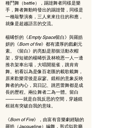
種鬥舞（battle），踢躂舞者同樣是樂
手，舞者舞動時發出的踢躂聲，同樣是
一種敲擊演奏，三人來來往往的和應，
就像是超越語言的交流。
楊晞忻的
《
Empty Space
留白
》
與羅皓
妍的
《
Born of fire
》
都有濃厚的戲劇元
素。
《
留白
》
的亮點是那個活動衣帽
架，穿短裙的楊晞忻及林曉恩一人一邊
推衣架車出場，大唱開籠雀，跳肯肯
舞。初看以為是像百老匯的載歌載舞，
原來歡樂背後是寂寥。鏡框的意象反映
舞者的內心，寫日記、跳芭蕾舞都是成
長的歷程。兩位舞者二為一體。留白
⸺⸺就是自我反思的空間，穿越鏡
框就有突破自我的意味。
《
Born of Fire
》
，由富有音樂劇經驗的
羅皓（Jacqueline）編舞，形式似歌廳