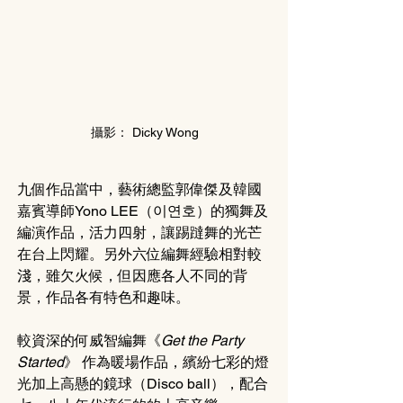
攝影： Dicky Wong
九個作品當中，藝術總監郭偉傑及韓國
嘉賓導師Yono LEE（이연호）的獨舞及
編演作品，活力四射，讓踢躂舞的光芒
在台上閃耀。另外六位編舞經驗相對較
淺，雖欠火候，但因應各人不同的背
景，作品各有特色和趣味。
較資深的何威智編舞
《
Get the Party 
Started
》
 作為暖場作品，繽紛七彩的燈
光加上高懸的鏡球（Disco ball），配合