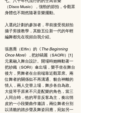
七、八十年代流行的的士高音樂
（Disco Music），強勁的節拍，令觀眾
身體也不期然隨著音樂擺動。
入選此計劃的參加者，早前接受視頻拍
攝子剪接教學，其餘五位新一代的年輕
編舞都先在視頻自我介紹。
張惠喬（Elfin）的
《
The Beginning 
Once More
》
 , 把紗鷗麗（SAORI）[1] 
元素融入舞台設計。開場時她轉動著一
把紗織（SORI）傘出場，樂手坐在舞台
後方，男舞者在台前端靠近觀眾席。兩
位舞者的關係似不再溝通、貌合神離的
情人，兩人交替上場，舞步各自為政。
大提琴手原來不只是配樂的角色，當三
人同台時，他的琴音反客為主，奏出悄
皮的一小段樂曲作邀請，兩位舞者分別
以清脆的踏步聲及舞姿回應，宛如另一