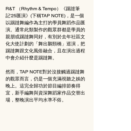
R&T （Rhythm & Tempo）《踢躂筆
記'25匯演》(下稱TAP NOTE)，是一個
以踢躂舞編作為主打的學員舞蹈作品匯
演。通常此類製作的觀眾群都是學員的
親朋或踢躂舞同好，有別於去年社區文
化大使計劃的「舞出鵝頸橋」巡演，把
踢躂舞跟文化風俗融合，且在演出過程
中會介紹什麼是踢躂舞。
然而，TAP NOTE對於沒接觸過踢躂舞
的觀眾而言，仍是一個充滿視聽之娛的
晚上。這完全歸功於節目編排節奏得
宜，新手編舞與資深舞蹈家作品交替出
場，整晚演出平均水準不俗。