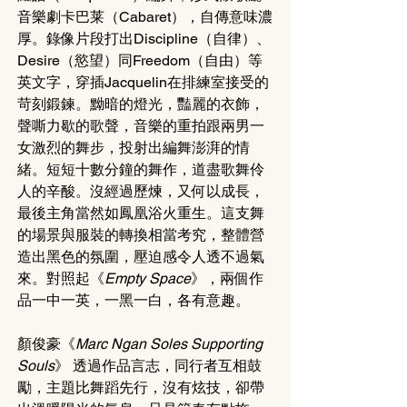
音樂劇卡巴莱（Cabaret），自傳意味濃
厚。錄像片段打出Discipline（自律）、
Desire（慾望）同Freedom（自由）等
英文字，穿插Jacquelin在排練室接受的
苛刻鍛鍊。黝暗的燈光，豔麗的衣飾，
聲嘶力歇的歌聲，音樂的重拍跟兩男一
女激烈的舞步，投射出編舞澎湃的情
緒。短短十數分鐘的舞作，道盡歌舞伶
人的辛酸。沒經過歷煉，又何以成長，
最後主角當然如鳳凰浴火重生。這支舞
的場景與服裝的轉換相當考究，整體營
造出黑色的氛圍，壓迫感令人透不過氣
來。對照起
《
Empty Space
》
，兩個作
品一中一英，一黑一白，各有意趣。
顏俊豪
《
Marc Ngan Soles Supporting 
Souls
》
 透過作品言志，同行者互相鼓
勵，主題比舞蹈先行，沒有炫技，卻帶