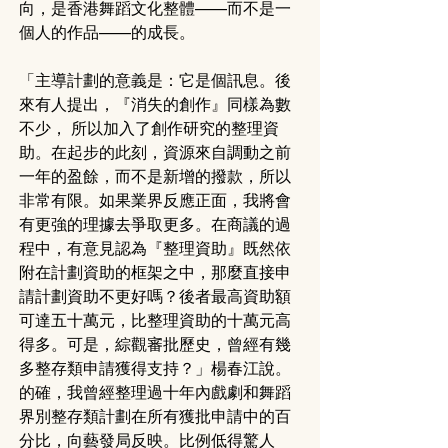
向，是香港舞蹈文化整體——而不是一
個人的作品——的成長。
「主導計劃的意義是：它是個訊息。後
來有人提出，『消失的創作』同樣為數
不少， 所以加入了創作研究的整理資
助。在起步的此刻，資源來自調動之前
一年的盈餘，而不是新增的撥款，所以
非常有限。如果業界反應正面，我將會
有更強的理據去爭取更多。在商議的過
程中，有意見認為『整理資助』既然依
附在計劃資助的框架之中，那麼直接申
請計劃資助不更好嗎？後者最高資助額
可達五十萬元，比整理資助的十萬元高
得多。可是，綜觀審批歷史，曾經有幾
多整存類申請獲得支持？」楊春江說。
的確，我曾經整理過十年內戲劇和舞蹈
界別整存類計劃在所有獲批申請中的百
分比，向藝發局反映。比例低得驚人