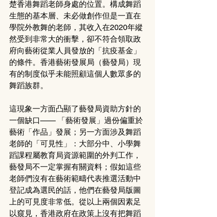
楚香港舞蹈老師身處的位置。構成舞蹈
生態的基本層、未必做創作但是一直在
學院外教舞的老師，其收入在2020年縱
然受到非常大的衝擊，卻不符合領取政
府向藝術從業人員發放的「抗疫基金」
的條件。香港藝術發展局（藝發局）現
有的制度似乎未能照顧這個人數眾多的
舞蹈族群。
這現象一方面凸顯了藝發局資助方針的
一個缺口—— 「藝術發展」過份偏重於
藝術「作品」發展；另一方面涉及舞蹈
老師的「可見性」：大部分中、小學舞
蹈課程屬教育局資源範圍的外判工作，
藝發局不一定掌握有關資料；假如這些
老師們沒有在藝術範疇代表推選活動中
登記成為選民的話，他們在藝發局版圖
上的可見度非常低。從以上兩個因素足
以窺見，香港政府在政策上沒有把舞蹈