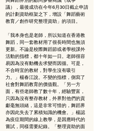
與舞蹈界別的顧問多番商議（或爭
議），最後成功在今年6月30日截止申請
的計劃資助框架之下，增設「舞蹈藝術
教育／創作研究整理資助」的項目。
「我本身也是老師，所以知道在香港教
舞蹈，同一套教材用了很長時間也無須
更新。不論是校際舞蹈節或者學校課外
活動的指標，都十年如一日。老師很容
易因為沒有動機去求變而因循。可是，
不合時宜的教材，對學生沒有吸引
力。」楊春江說。不變的指標，側寫了
社會對舞蹈教育的價值觀。「另一方
面，有些老師教了數十年，經驗豐富，
只因為沒有整存教材，外界對他們的貢
獻毫無頭緒，這是非常可惜的，舞蹈界
亦因此失去了累積知識的機會。」楊認
為疫症期間的線上教學，是因應時代的
嘗試，同樣需要紀錄。「整理資助的面