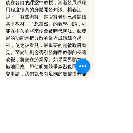
後在各自的課堂中教授，漸漸發展成應
用程度很高的身體開發知識。楊春江
說：「有些街舞、鋼管舞老師已經開始
共享教材。『想當然』的教學心態，可
能在不久的將來便會被時代淘汰。藝發
局的功能是把分散的業界成績綜合起
來，使之被看見，最重要的是被政府看
見。至於計劃會否引發舞蹈教學的長遠
改變，將會在於業界。如果業界願意積
極地回應，即使明知競爭激烈也照樣遞
交申請，我們就會有足夠的數據提升能
見度，向局方和政府要求更多。」
有關「舞蹈藝術教育／創作研究整理資
助計劃」，詳見香港藝術發展局網頁：
https://www.hkadc.org.hk/grants-and-
scholarship/grants/project-grant