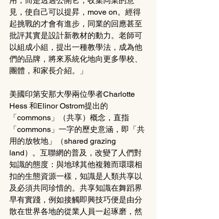
用，而是透過公開它，收集同業的意
見，使自己可以提昇，move on。經得
起挑戰的才會有進步，同業的回應甚至
批評其實是設計新教材的動力。老師可
以組成小組，提出一種教學法，成為他
們的品牌，將來系統化地向更多學校、
團體，和家長介紹。」
美國印第安那大學兩位學者Charlotte 
Hess 和Elinor Ostrom提出的
「commons」（共享）概念，直指
「commons」一字的歷史意涵，即「共
用的放牧地」（shared grazing 
land）。互聯網的普及，改變了人們對
知識的態度：與地球其他複雜而環環相
扣的生態資源一樣，知識是人類共享以
及必須共同珍惜的。共享知識在舞蹈界
早有實踐，例如接觸即興技巧便是由分
散在世界各地的從業人員一起琢磨，然