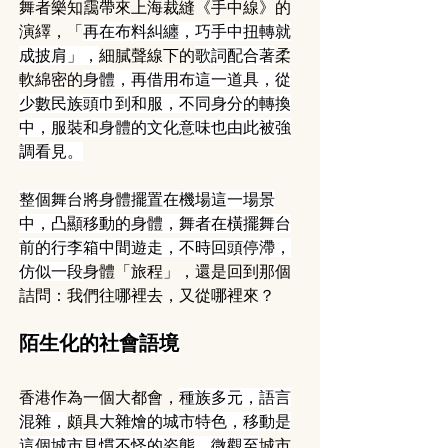
舞者樂知靄帶來上海裁縫《手中線》的
演繹，「
再在布料糾纏，巧手中扭轉就
成披肩」，
細膩聲線下的
歌詞配合著
柔
軟綿密的
身體，再借用布這一道具，從
少數民族頭巾到和服，不同身分的轉換
中，服裝和身體的文化意味也由此被強
調看見。
整個舞台將身體擺置在機場這一場景
中，凸顯移動的身體，舞者在橫擺舞台
前的行李箱中間遊走，不時回頭停滯，
仿似一段
身體「旅程」，還是回到那個
詰問：我們往哪裡去，又從哪裡來？
陌生化的社會語境
香港作為一個大都會，
種族多元，語言
混雜，
頗具
大雜燴的城市特色，移動是
這個城市見慣不怪的姿態，微觀至
城市