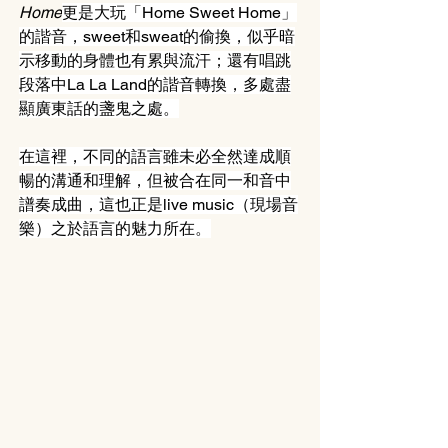
Home
更是大玩「Home Sweet Home」
的諧音，sweet和sweat的偷換，似乎暗
示移動的身體也有累與流汗；還有唱跳
段落中La La Land的諧音轉換，多處盡
顯廣東話的盞鬼之處。
在這裡，不同的語言雖未必全然達成順
暢的溝通和理解，但被合在同一和音中
譜奏成曲，這也正是live music（現場音
樂）之於語言的魅力所在。