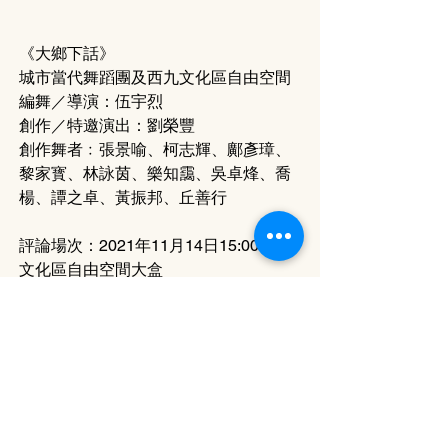
《大鄉下話》
城市當代舞蹈團及西九文化區自由空間
編舞／導演：伍宇烈
創作／特邀演出：劉榮豐
創作舞者﹕張景喻、柯志輝、鄺彥璋、
黎家寳、林詠茵、樂知靄、吳卓烽、喬
楊、譚之卓、黃振邦、丘善行
評論場次：2021年11月14日15:00 西九
文化區自由空間大盒
Tags:
評論 Review
 Yumi Leung
 大鄉下話 
Home Sweat Home
城市當代舞蹈團 
City Contemporary Dance Company
  伍