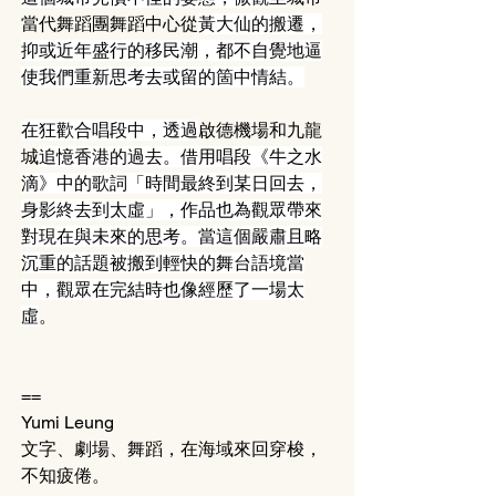
當代舞蹈團舞蹈中心從
黃大仙的搬遷，
抑或近年盛行的移民潮，都不自覺地逼
使我們重新思考去或留的箇中情結。
在狂歡合唱段中，透過
啟德機場和九龍
城
追憶香港的過去。借用唱段《牛之水
滴》中的歌詞「時間最終到某日回去，
身影終去到太虛」，作品也為觀眾帶來
對現在與未來的思考。當這個嚴肅且略
沉重的話題被搬到輕快的舞台語境當
中，觀眾在完結時也像經歷了一場太
虛
。
==
Yumi Leung
文字、劇場、舞蹈，在海域來回穿梭，
不知疲倦。