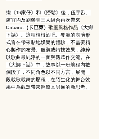
繼《Tri家仔》和《撈鬆》後，伍宇烈、
盧宜均及劉榮豐三人組合再次帶來
Cabaret
（卡巴萊）
歌廳風格作品
《大鄉
下話》。這種植根酒吧、餐廳的表演形
式旨在帶來貼地娛樂的體驗，不需要精
心製作的布景、服裝或特技效果，純粹
以歌曲最純淨的一面與觀眾作交流。在
《大鄉下話》中，故事以一班航程內數
個段子，不同角色以不同方言，展開一
段載歌載舞的歷程，在陌生化的舞台效
果中為觀眾帶來輕鬆又另類的新思考。