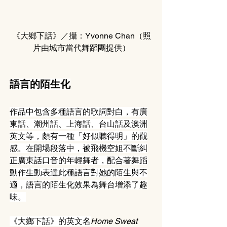
《大鄉下話》／攝：Yvonne Chan（照
片由城市當代舞蹈團提供）
語言的陌生化
作品中包含多種語言的歌詞對白，有廣
東話、潮州話、上海話、台山話及澳洲
英文等，頗有一種「好似聽得明」的觀
感。在開場段落中，被飛機空姐不斷糾
正廣東話口音的年輕舞者，配合著舞蹈
動作生動表達此種語言對她的陌生與不
適，語言的陌生化效果為舞台增添了趣
味。
《大鄉下話》的英文名
Home Sweat 