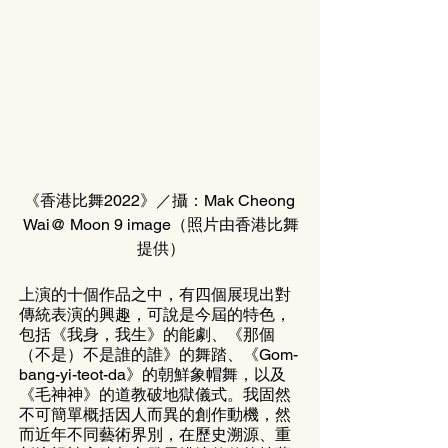
《香港比舞2022》／攝：Mak Cheong 
Wai@ Moon 9 image（照片由香港比舞
提供）
上演的十個作品之中，有四個展現出對
傳統表演的興趣，可說是今屆的特色，
包括《我身，我生》的能劇、《那個
（不是）不是誰的誰》的舞踏、《Gom-
bang-yi-teot-da》的朝鮮象帽舞，以及
《毛神神》的道教破地獄儀式。我固然
不可簡單概括因人而異的創作動機，然
而近年不同藝術界別，在歷史溯源、重