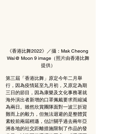
《香港比舞2022》／攝：Mak Cheong 
Wai@ Moon 9 image（照片由香港比舞
提供）
第三屆「香港比舞」原定今年二月舉
行，因為疫情延至九月初，又原定為期
三日的節目，因為康樂及文化事務署就
海外演出者新增的口罩佩戴要求而縮減
為兩日。雖然欣賞團隊面對一波三折迎
難而上的毅力，但無法迴避的是整體質
素較前兩屆稍遜，估計關乎過去兩年亞
洲各地的社交距離措施限制了作品的發