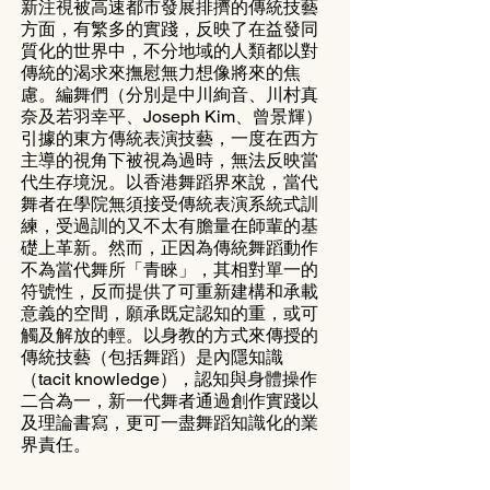
新注視被高速都市發展排擠的傳統技藝
方面，有繁多的實踐，反映了在益發同
質化的世界中，不分地域的人類都以對
傳統的渴求來撫慰無力想像將來的焦
慮。編舞們（分別是中川絢音、川村真
奈及若羽幸平、Joseph Kim、曾景輝）
引據的東方傳統表演技藝，一度在西方
主導的視角下被視為過時，無法反映當
代生存境況。以香港舞蹈界來說，當代
舞者在學院無須接受傳統表演系統式訓
練，受過訓的又不太有膽量在師輩的基
礎上革新。然而，正因為傳統舞蹈動作
不為當代舞所「青睞」，其相對單一的
符號性，反而提供了可重新建構和承載
意義的空間，願承既定認知的重，或可
觸及解放的輕。以身教的方式來傳授的
傳統技藝（包括舞蹈）是內隱知識
（tacit knowledge），認知與身體操作
二合為一，新一代舞者通過創作實踐以
及理論書寫，更可一盡舞蹈知識化的業
界責任。