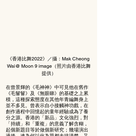
《香港比舞2022》／攝：Mak Cheong 
Wai@ Moon 9 image（照片由香港比舞
提供）
在曾景輝的《毛神神》中可見他在舊作
《毛鬙鬙》及《無眼睇》的基礎之上累
積，這種探索態度在其他年青編舞身上
並不多見。曾表示自小接觸神功戲，在
創作過程中回憶起的童年經驗成為了養
分之源。香港的「新品」文化強烈，對
「持續」和「重複」的意義了解含糊，
起個新題目等於做個新研究；幾場演出
過後，連為何以此為題都未搞清楚，又