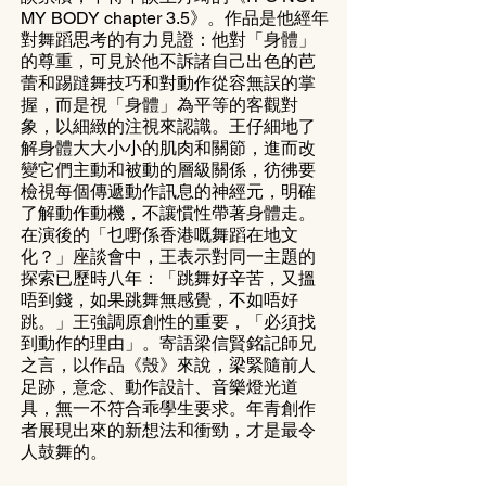
MY BODY chapter 3.5》。作品是他經年
對舞蹈思考的有力見證：他對「身體」
的尊重，可見於他不訴諸自己出色的芭
蕾和踢躂舞技巧和對動作從容無誤的掌
握，而是視「身體」為平等的客觀對
象，以細緻的注視來認識。王仔細地了
解身體大大小小的肌肉和關節，進而改
變它們主動和被動的層級關係，彷彿要
檢視每個傳遞動作訊息的神經元，明確
了解動作動機，不讓慣性帶著身體走。
在演後的「乜嘢係香港嘅舞蹈在地文
化？」座談會中，王表示對同一主題的
探索已歷時八年：「跳舞好辛苦，又搵
唔到錢，如果跳舞無感覺，不如唔好
跳。」王強調原創性的重要，「必須找
到動作的理由」。寄語梁信賢銘記師兄
之言，以作品《殼》來說，梁緊隨前人
足跡，意念、動作設計、音樂燈光道
具，無一不符合乖學生要求。年青創作
者展現出來的新想法和衝勁，才是最令
人鼓舞的。