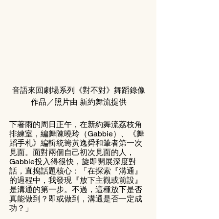
音語來回劇場系列《對不對》舞蹈錄像
作品／照片由 新約舞流提供
下著雨的周日正午，在新約舞流荔枝角
排練室，編舞陳曉玲（Gabbie）、《舞
蹈手札》編輯統籌黃逸舜和筆者第一次
見面。面對兩個自己初次見面的人，
Gabbie投入得很快，旋即開展深度對
話，直搗話題核心：「在探索『溝通』
的過程中，我發現『放下主觀或前設』
是溝通的第一步。不過，這種放下是否
真能做到？即或做到，溝通是否一定成
功？」