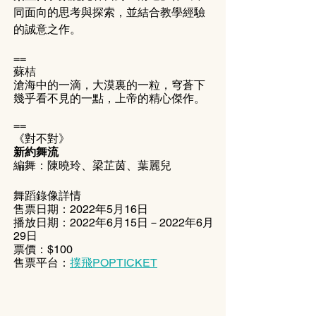
同面向的思考與探索，並結合教學經驗
的誠意之作。
==
蘇桔
滄海中的一滴，大漠裏的一粒，穹蒼下
幾乎看不見的一點，上帝的精心傑作。
==
《對不對》
新約舞流
編舞：陳曉玲、梁芷茵、葉麗兒
舞蹈錄像詳情 
售票日期：2022年5月16日 
播放日期：2022年6月15日－2022年6月
29日 
票價：$100 
售票平台：
撲飛POPTICKET