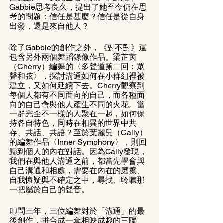
Gabbie思考良久，提出了她至今仍在思
考的問題：信任是甚麼？信任是從自身
出發，還是來自他人？
除了Gabbie的創作之外，《對不對》還
包含另外兩個舞蹈錄像作品。梁芷茵
（Cherry）編舞的〈多聲道第二回：眾
聲和弦〉，探討溝通如何在小群組裡被
建立，又如何延續下去。Cherry觀察到
每個人都有不同面向的自己，而各種面
向的自己會與他人產生不同的火花。當
一群完全不一樣的人聚在一起，如何保
持各自特色，同時在相異的世界中共
存、共話、共語？至於葉麗兒（Cally）
的編舞作品〈Inner Symphony〉，則回
歸到個人的內在對話。因為Cally發現，
我們在與他人溝通之前，都當先學會與
自己溝通和相處，需要在內在的磨擦、
自我懷疑與不確定之中，尋找、聆聽那
一把屬於自己的聲音。
叩問三年，三位編舞對於「溝通」的最
後創作，拼合成一套相映成趣的三聯