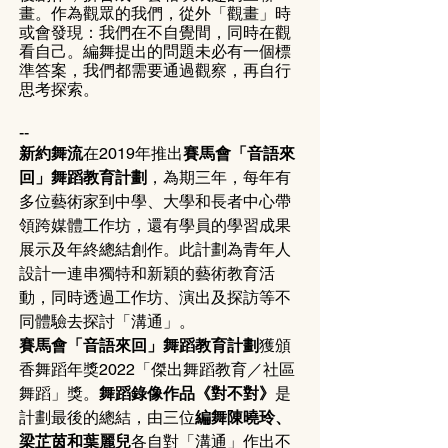
畫。作為觀眾的我們，從外「觀畫」時
或會發現：我們在不自覺間，同時在觀
看自己。編舞提出的問題未必有一個標
準答案，我們都需要通過觀察，再自行
思考探索。
--
新約舞流
在2019年推出
賽馬會「音語來
回」舞蹈教育計劃
，為期三年，每年有
多位藝術家到中學、大學和長者中心帶
領跨媒體工作坊，還有學員的學習成果
展示及年終總結創作。此計劃為青年人
設計一連串獨特和新穎的藝術教育活
動，同時透過工作坊、演出及探訪等不
同體驗去探討「溝通」。
賽馬會「音語來回」舞蹈教育計劃
獲頒
香舞蹈年獎2022「傑出舞蹈教育／社區
舞蹈」獎。
舞蹈錄像作品《對不對》
是
計劃最後的總結，由三位
編舞陳曉玲、
梁芷茵和葉麗兒
各自對「溝通」作出不