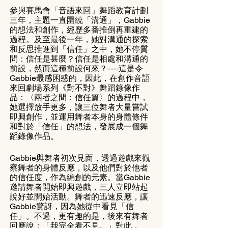
參與賽馬會「音語來回」舞蹈教育計劃
三年，主題一直圍繞「溝通」，Gabbie
的想法和創作，經歷多番推倒再重建的
過程。及至最後一年，她對溝通的探索
和反思推進到「信任」之中，她不停質
問：信任是甚麼？信任是相處和溝通的
前設，然而這種前設何來？──這是令
Gabbie最感困惑的，因此，在創作音語
來回劇場系列《對不對》舞蹈錄像作
品：〈兩者之間：信任篇〉的過程中，
她選擇放手更多，讓三位舞者大量嘗試
即興創作，並運用舞者本身的身體條件
和對於「信任」的想法，發展成一個舞
蹈錄像作品。
Gabbie與舞者初次見面，透過遊戲來觀
察舞者的身體反應，以及他們對於他者
的信任度，作為編創的元素。當Gabbie
邀請舞者開始即興遊戲，三人立即站起
說好並開始活動。舞者的迅速反應，讓
Gabbie驚訝，因為她從中看見「信
任」。不過，更有趣的是，後來有舞者
回應說：「我完全看不見。」對此，