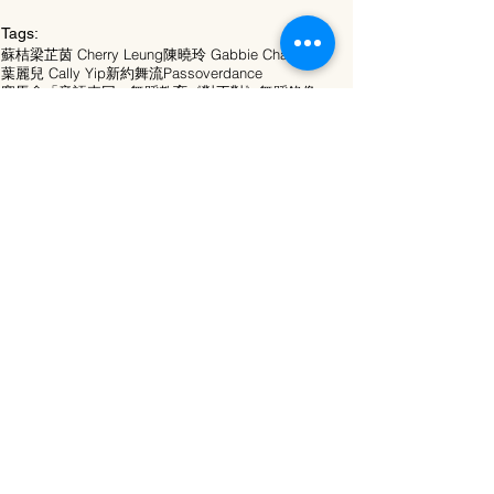
Tags:
蘇桔
梁芷茵 Cherry Leung
陳曉玲 Gabbie Chan
葉麗兒 Cally Yip
新約舞流Passoverdance
賽馬會「音語來回」舞蹈教育
《對不對》舞蹈錄像
網上特刊 E-journal
24-2 Issue
See All
Related Posts