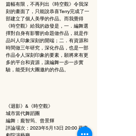
篇幅有限，不再列出《時空觀》令我深
刻的畫面了，只能說恭喜Terry完成了一
部建立了個人美學的作品。而我覺得
《時空觀》給我的啟發是，一．編舞選
擇對自身有影響的命題做作品，就是作
品叫人印象深刻的開端；二．有資源和
時間做三年研究，深化作品，也是一部
作品令人深刻印象的要素，願將來有更
多的平台和資源，讓編舞一步一步實
驗，能受到大團邀約的作品。
《迴影》&《時空觀》
城市當代舞蹈團
編舞：龐智筠、曾景輝
評論場次：2023年5月13日 20:00 葵青
劇院演藝廳