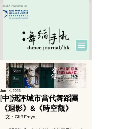
出版人 Published by
Jun 14, 2023
[中]淺評城市當代舞蹈團
《迴影》&《時空觀》
文：Cliff Freya