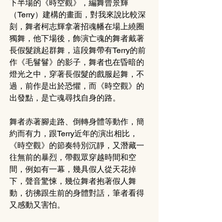
下半場的《時空觀》，編舞曾景輝
（Terry）建構的畫面，對我來說比較深
刻，舞者柯志輝拿著招魂幡在場上繞圈
獨舞，他下場後，飾演亡魂的舞者戴著
長假髮跳起群舞，這段舞帶有Terry的前
作《毛鬙鬙》的影子，舞者也在昏暗的
燈光之中，穿著長假髮的戲服起舞，不
過，前作是出於恐懼，而《時空觀》的
出發點，是亡魂尋找自身的路。
舞者赤著腳走路、倒轉身體等動作，簡
約而有力，跟Terry近年的演出相比，
《時空觀》的節奏特別沉靜，又潛藏一
往無前的暴烈，帶觀眾穿越時間和空
間，例如有一幕，幾具假人從天花掉
下，聲音驚悚，幾位舞者抱著假人舞
動，彷彿跟生前的身體對話，筆者看得
又感動又害怕。