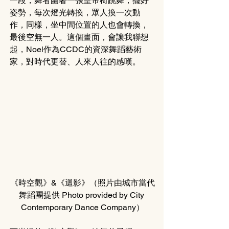
一段，舞者圍著一張皇帝椅跳舞，擺好
姿勢，每次燈光轉換，眾人換一次動
作，同樣，坐中間位置的人也會轉換，
最後空無一人。這個畫面，會讓我聯想
起，Noel作為CCDC的資深舞蹈藝術
家，對時代更替、人來人往的感嘆。
《時空觀》&《迴影》（照片由城市當代
舞蹈團提供 Photo provided by City 
Contemporary Dance Company）