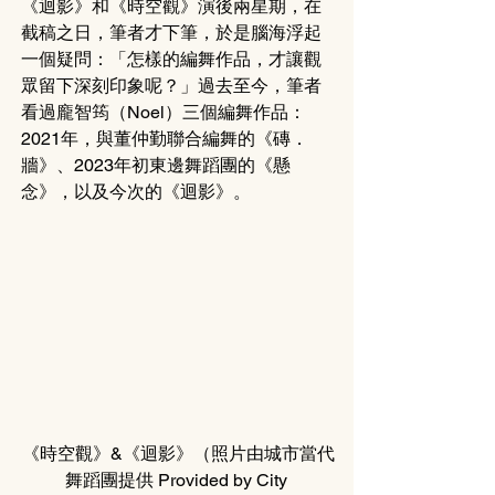
《迴影》和《時空觀》演後兩星期，在
截稿之日，筆者才下筆，於是腦海浮起
一個疑問：「怎樣的編舞作品，才讓觀
眾留下深刻印象呢？」過去至今，筆者
看過龐智筠（Noel）三個編舞作品：
2021年，與董仲勤聯合編舞的《磚．
牆》、2023年初東邊舞蹈團的《懸
念》，以及今次的《迴影》。
《時空觀》&《迴影》（照片由城市當代
舞蹈團提供 Provided by City 