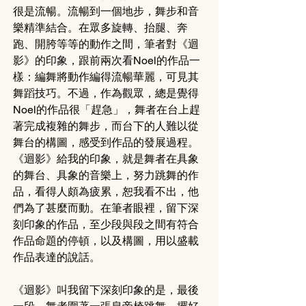
很是流暢。流暢到一個地步，舞步和音
樂精準結合。在眾多旋轉、抬腿、奔
跑、開胯等等的動作之間，筆者對《迴
影》的印象，跟前兩次看Noel的作品一
樣：編舞將動作編得流暢華麗，可見其
舞蹈技巧。不過，作為觀眾，總是覺得
Noel的作品很「趕急」，舞者在台上趕
著完成複雜的舞步，而台下的人難以從
舞台的構圖，感受到作品的發展過程。
《迴影》給我的印象，就是舞者在具象
的舞台、具象的音樂上，努力跳舞的作
品，看得人頗為疲累，恕我看不出，他
們為了甚麼而動。在筆者眼裡，留下深
刻印象的作品，至少段與段之間有符合
作品命題的停頓，以及構圖，用以盛載
作品表達的說話。
《迴影》叫我留下深刻印象的是，最後