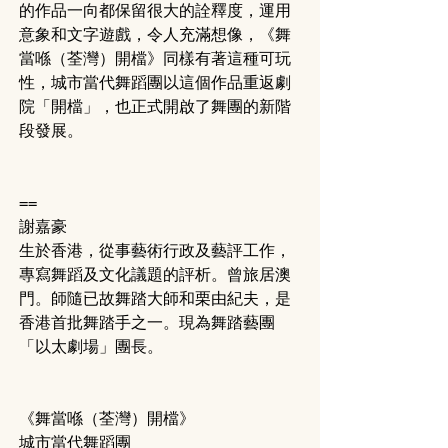
的作品一向都保留很大的詮釋度，運用
意象和文字遊戲，令人充滿想像，《舞
當喺（荃灣）開檔》同樣有著這種可玩
性，城市當代舞蹈團以這個作品重返劇
院「開檔」，也正式開啟了舞團的新階
段發展。
==
謝嘉豪
生於香港，從事藝術行政及藝評工作，
專寫舞蹈及文化議題的評析。曾旅居澳
門。師隨已故舞踏大師和栗由紀夫，是
香港首批舞踏手之一。現為舞踏藝團
「以太劇場」團長。
《舞當喺（荃灣）開檔》
城市當代舞蹈團