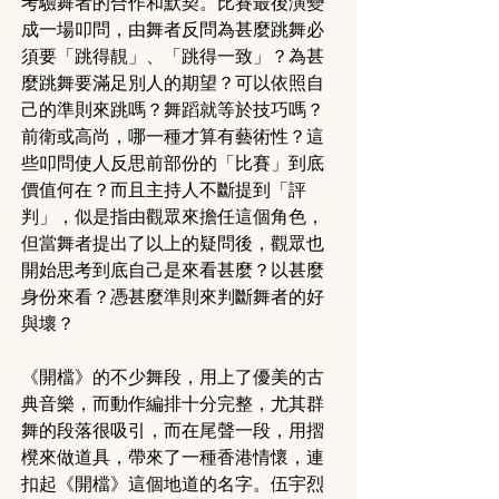
考驗舞者的合作和默契。比賽最後演變
成一場叩問，由舞者反問為甚麼跳舞必
須要「跳得靚」、「跳得一致」？為甚
麼跳舞要滿足別人的期望？可以依照自
己的準則來跳嗎？舞蹈就等於技巧嗎？
前衛或高尚，哪一種才算有藝術性？這
些叩問使人反思前部份的「比賽」到底
價值何在？而且主持人不斷提到「評
判」，似是指由觀眾來擔任這個角色，
但當舞者提出了以上的疑問後，觀眾也
開始思考到底自己是來看甚麼？以甚麼
身份來看？憑甚麼準則來判斷舞者的好
與壞？
《開檔》的不少舞段，用上了優美的古
典音樂，而動作編排十分完整，尤其群
舞的段落很吸引，而在尾聲一段，用摺
櫈來做道具，帶來了一種香港情懷，連
扣起《開檔》這個地道的名字。伍宇烈