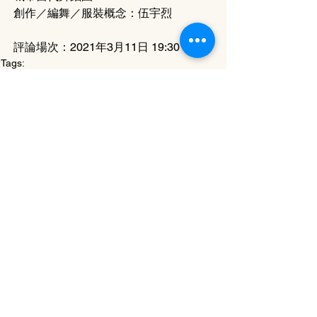
創作／編舞／服裝概念：伍宇烈
評論場次：2021年3月11日 19:30
Tags:
城市當代舞蹈團
謝嘉豪
舞當喺（荃灣）開檔
評論 Review
23-2 Issue
See All
Related Posts