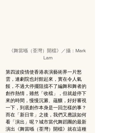
《舞當喺（荃灣）開檔》／攝：Mark 
Lam
第四波疫情使香港表演藝術界一片愁
雲，連劇院也封館起來，實在令人氣
餒，不過大停擺阻擋不了編舞和舞者的
創作熱情，雖然「收檔」，但就趁停下
來的時間，慢慢沉澱、蘊釀，好好審視
一下，到底創作本身是一回怎樣的事？
而在「新日常」之後，我們又應該如何
看「演出」呢？城市當代舞蹈團的最新
演出《舞當喺（荃灣）開檔》就在這種