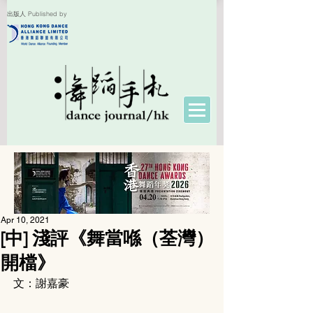
出版人 Published by
Apr 10, 2021
[中] 淺評《舞當喺（荃灣）
開檔》
文：謝嘉豪