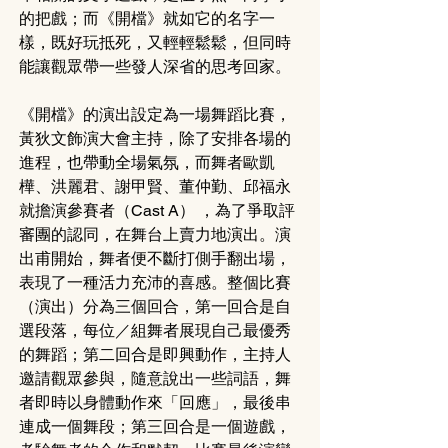
的把戲；而《開檔》就如它的名字一
樣，既好玩抵死，又輕輕鬆鬆，但同時
能讓觀眾帶一些發人深省的思考回家。
《開檔》的演出設定為一場舞蹈比賽，
黃狄文飾演大會主持，除了安排各場的
進程，也帶動全場氣氛，而舞者歐凱
樺、洪麗君、謝甲賢、董仲勤、邱福永
就擔演參賽者（Cast A） ，為了爭取評
審團的認同，在舞台上賣力地演出。演
出甫開始，舞者便不斷打側手翻出場，
表現了一種活力充沛的喜感。整個比賽
（演出）分為三個回合，第一回合是自
選段落，每位／組舞者展現自己最優秀
的舞蹈；第二回合是即興動作，主持人
邀請觀眾參與，隨意說出一些詞語，舞
者即時以身體動作來「回應」，最後串
連成一個舞段；第三回合是一個遊戲，