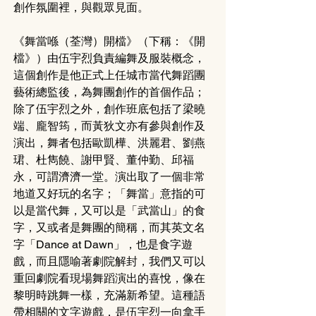
創作氛圍裡，與觀眾見面。
《舞當喺（荃灣）開檔》（下稱：《開
檔》）由伍宇烈負責編舞及服裝概念，
這個創作是他正式上任城市當代舞蹈團
藝術總監後，為舞團創作的首個作品；
除了伍宇烈之外，創作班底包括了梁曉
端、龐智筠，而黃狄文亦有參與創作及
演出，舞者包括歐凱樺、洪麗君、劉燕
珺、杜雋饒、謝甲賢、董仲勤、邱福
永，可謂濟濟一堂。演出取了一個非常
地道又好玩的名字；「舞當」意指的可
以是當代舞，又可以是「武當山」的食
字，又或者是舞團的簡稱，而其英文名
字「Dance at Dawn」，也是食字遊
戲，而且隱喻著劇院解封，我們又可以
重回劇院看現場舞蹈演出的喜悅，像在
黎明時跳舞一樣，充滿新希望。這種語
帶相關的文字遊戲，是伍宇烈一向拿手