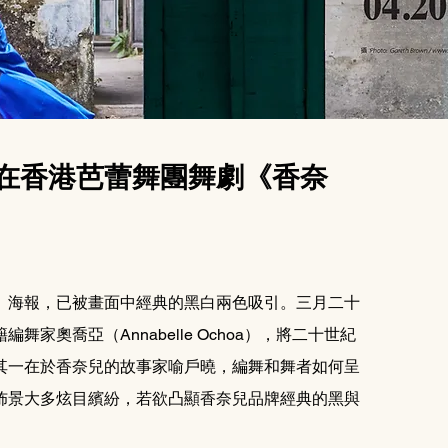
寫在香港芭蕾舞團舞劇《香奈
》海報，已被畫面中經典的黑白兩色吸引。三月二十
奧喬亞（Annabelle Ochoa），將二十世紀
其一在於香奈兒的故事家喻戶曉，編舞和舞者如何呈
佈景大多炫目繽紛，若欲凸顯香奈兒品牌經典的黑與