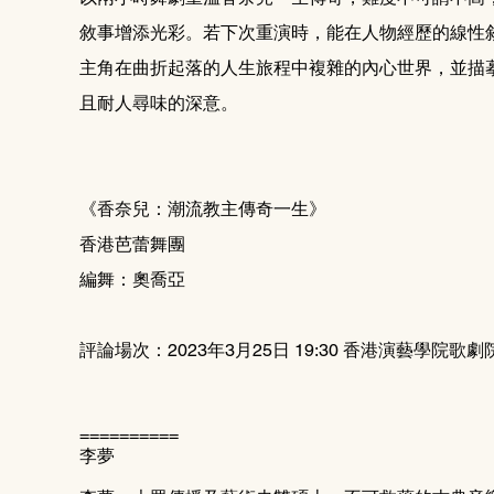
敘事增添光彩。若下次重演時，能在人物經歷的線性
主角在曲折起落的人生旅程中複雜的內心世界，並描
且耐人尋味的深意。
《香奈兒：潮流教主傳奇一生》
香港芭蕾舞團
編舞：奧喬亞
評論場次：2023年3月25日 19:30 香港演藝學院歌劇
==========
李夢