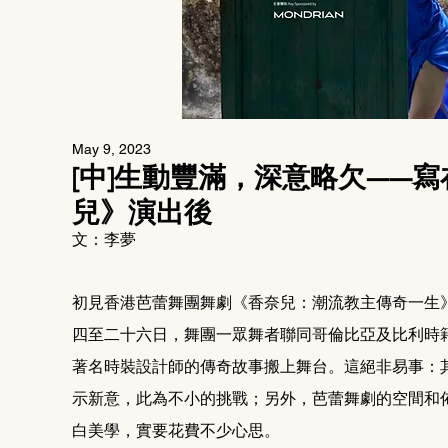
May 9, 2023
[中]生動豐滿，深意略欠——
兒》演出後
文：李夢
初見香港芭蕾舞團舞劇《香奈兒：潮流教主傳奇一生
四至二十六日，舞團一眾舞者聯同哥倫比亞及比利時籍編舞家
著名時裝設計師的傳奇故事搬上舞台。這絕非易事：
示新意，此為不小的挑戰；另外，芭蕾舞劇的空間和
白美學，實要花費不少心思。