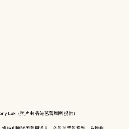
y Luk（照片由 香港芭蕾舞團 提供）
，惟編創團隊因善用道具、佈景與背景音樂，為舞劇