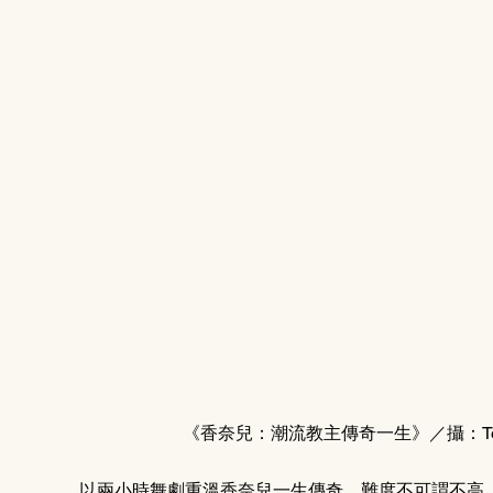
《香奈兒：潮流教主傳奇一生》／攝：Ton
以兩小時舞劇重溫香奈兒一生傳奇，難度不可謂不高