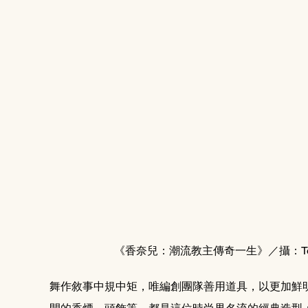
《香奈兒：潮流教主傳奇一生》／攝：Ton
舞作敘事中規中矩，唯編創團隊善用道具，以更加鮮