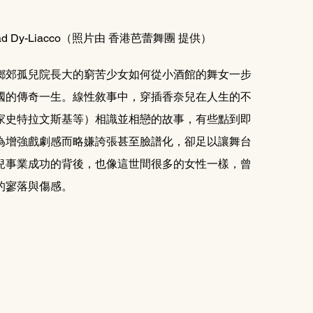
Dy-Liacco（照片由 香港芭蕾舞團 提供）
鄉郊孤兒院長大的窮苦少女如何從小酒館的舞女一步
國的傳奇一生。線性敘事中，穿插香奈兒在人生的不
家史特拉文斯基等）相識並相戀的故事，有些點到即
為增強戲劇感而略嫌誇張甚至臉譜化，卻足以讓舞台
兒事業成功的背後，也像這世間很多的女性一樣，曾
的寥落與傷感。