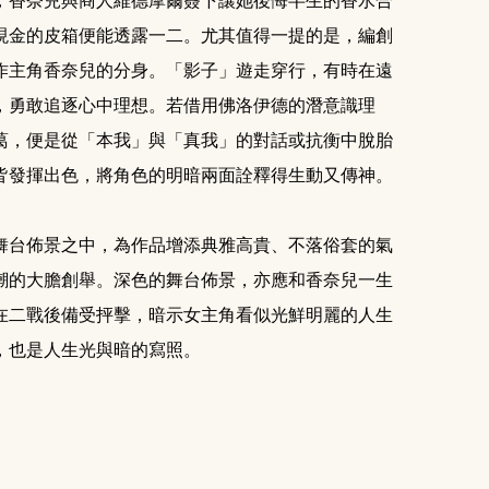
；香奈兒與商人維德摩爾簽下讓她後悔半生的香水合
現金的皮箱便能透露一二。尤其值得一提的是，編創
作主角香奈兒的分身。「影子」遊走穿行，有時在遠
，勇敢追逐心中理想。若借用佛洛伊德的潛意識理
葛，便是從「本我」與「真我」的對話或抗衡中脫胎
皆發揮出色，將角色的明暗兩面詮釋得生動又傳神。
舞台佈景之中，為作品增添典雅高貴、不落俗套的氣
潮的大膽創舉。深色的舞台佈景，亦應和香奈兒一生
在二戰後備受抨擊，暗示女主角看似光鮮明麗的人生
，也是人生光與暗的寫照。