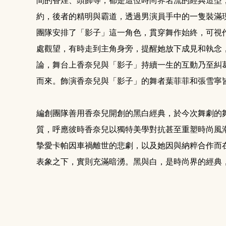
間的香煙、頭飾等，都是這位時尚界名流的經典造型
約，後者的精明與霸道，透過男演員手中的一隻裝滿
團隊安排了「影子」這一角色，貫穿舞作始終，可視
處觀望，有時走到主角身旁，提醒她放下成見和執念
論，舞台上香奈兒與「影子」持續一生的互動乃至糾
而來。飾演香奈兒與「影子」的舞者葉菲菲和張雪寧
編創團隊善用香奈兒開創的黑白經典，於今次舞劇的
質，呼應彼時香奈兒以獨特美學對抗甚至重塑時尚風
摯愛卡帕因車禍離世的悲劇，以及她因與納粹合作而
表象之下，實則充滿暗湧。黑與白，是時尚界的經典