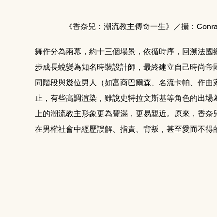
《香奈兒：潮流教主傳奇一生》／攝：Conrad 
舞作分為兩幕，約十三個場景，依循時序，回溯法國
步成長蛻變為知名時裝設計師，最終建立自己時尚帝
同階段與幾位男人（如富商巴爾森、名流卡帕、作曲
止，有些高調渲染，雖說史特拉文斯基等角色的出場
上的潮流教主形象更為豐滿，更易親近。原來，香奈
在男權社會中經歷誤解、指責、背叛，甚至愛而不得