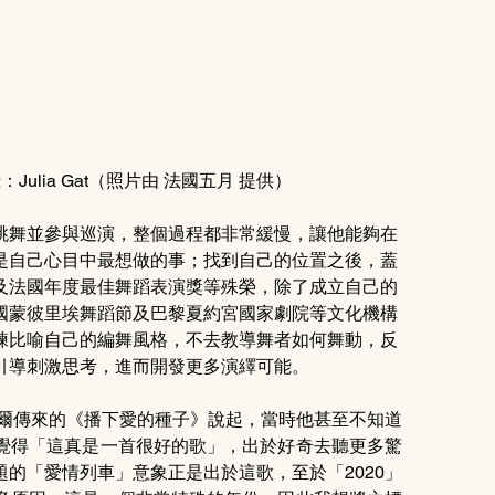
lia Gat
（照片由 法國五月 提供
）
跳舞並參與巡演，整個過程都非常緩慢，讓他能夠在
是自己心目中最想做的事；找到自己的位置之後，蓋
及法國年度最佳舞蹈表演獎等殊榮，除了成立自己的
任包括法國蒙彼里埃舞蹈節及巴黎夏約宮國家劇院等文化機構
練比喻自己的編舞風格，不去教導舞者如何舞動，反
引導刺激思考，進而開發更多演繹可能。
偶爾傳來的《播下愛的種子》說起，當時他甚至不知道
覺得「這真是一首很好的歌」，出於好奇去聽更多驚
的「愛情列車」意象正是出於這歌，至於「2020」