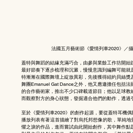
法國五月藝術節《愛情列車2020》／攝：Ju
蓋特與舞蹈的結緣充滿巧合，由參與業餘工作坊開始
最好節奏下逐步梳理和沉澱，慢慢意識到編舞可能就
特漸漸在國際舞壇上綻放異彩，先後獲得紐約貝絲獎
舞團Emanuel Gat Dance之外，他又應邀擔
的合作藝術家，推出不少口碑載道節目；他以足球教
而觀察對方的身心狀態，發掘適合他們的動作，透過
至於《愛情列車2020》的創作起源，要從蓋特耳機
播放列表有著這首描繪了對烏托邦想像的歌，單純地
懼之淚的作品，進而嘗試由此開始創作，其中舞作點題