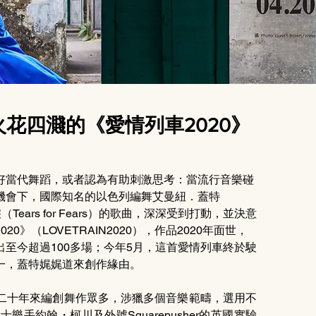
火花四濺的《愛情列車2020》
好當代舞蹈，或者認為有助刺激思考：當流行音樂碰
機會下，國際知名的以色列編舞艾曼紐．蓋特
Tears for Fears）的歌曲，深深受到打動，並決意
》（LOVETRAIN2020），作品2020年面世，
至今超過100多場；今年5月，這首愛情列車終於駛
一，蓋特娓娓道來創作緣由。
二十年來編創舞作眾多，涉獵多個音樂範疇，選用不
手約翰・柯川及外號Squarepusher的英國實驗