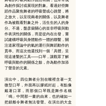
為創作探討或展現的對象。看過好些舞
蹈作品聚焦舞者的呼吸聲或心跳聲，將
之放大，以呈現兩者的關係，以及舞者
作為被觀看對象之外，活生生的人的身
分。不過，盤彦燊關心的並非呼吸與動
作表演性的關係，而是從內在出發，嘗
試建構呼吸與身體動作一體的聯繫，關
注道家理論中的氣的運行與舞蹈動作的
貫串。而這次他還找到一個「具體」呈
現這連繫的工具——口琴，讓觀眾了解
呼吸與動作的關係之餘，亦為動作加添
了聲音的元素。
演出中，四位舞者分別在嘴裡含著一支
微型口琴，外面再以膠紙封起，有點像
戴著口罩，而那個口琴既是舞作名稱
「鳴」中間那一畫的由來，也的確如一
把鎖般令舞者無法發聲。在演出的大盒