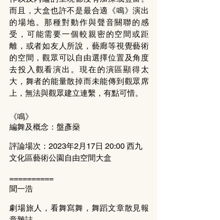
而且，大盒也許不是最合適《鳴》演出
的場地。那種對動作與聲音關聯的感
受，可能需要一個較親密的空間或距
離，或者如友人所說，藝廊等視覺藝術
的空間，觀眾可以自由選擇位置及角度
去投入觀看演出。現在的演區顯得太
大，舞者的能量散掉而未能傳到觀眾席
上，無法與觀眾建立連繫，有點可惜。
《鳴》
編舞及概念：盤彥燊
評論場次：2023年2月17日 20:00 西九
文化區藝術公園自由空間大盒
==========
聞一浩
劇場旅人，看舞寫舞，舞蹈文章散見報
章雜誌。