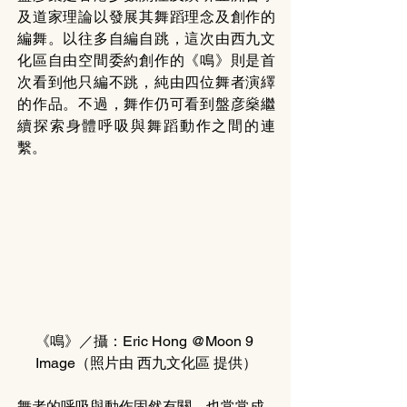
及道家理論以發展其舞蹈理念及創作的
編舞。以往多自編自跳，這次由西九文
化區自由空間委約創作的《鳴》則是首
次看到他只編不跳，純由四位舞者演繹
的作品。不過，舞作仍可看到盤彦燊繼
續探索身體呼吸與舞蹈動作之間的連
繫。
《鳴》／攝：Eric Hong @Moon 9 
Image（照片由 西九文化區 提供）
舞者的呼吸與動作固然有關，也常常成