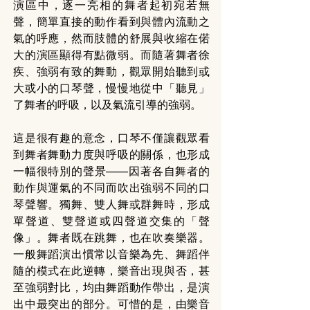
演區中，逐一亮相的舞者起初宛若無
聲，簡單直接的動作看到與體內流動之
氣的呼應，然而肢體的舒展與收縮在偌
大的演區顯得有點微弱。而隨著舞者徐
疾、強弱有致的舞動，觀眾開始聽到或
大或小的口琴聲，慢慢地從中「聽見」
了舞者的呼吸，以及氣流引導的強弱。
這是很有趣的意念，口琴不僅讓觀眾看
到舞者舞動力度與呼吸的關係，也形成
一幅很特別的聲景——因著各自舞者的
動作與運氣的不同而吹出強弱不同的口
琴聲響。獨舞、雙人舞或群舞時，形成
單聲道、雙聲道或四聲道交集的「聲
像」。舞者既在跳舞，也在吹奏樂器。
一般舞蹈演出慣常以音樂為先、舞蹈伴
隨的模式在此逆轉，樂音出現與否，甚
至強弱對比，均由舞蹈動作帶出，是演
出中最突出的部分。可惜的是，由樂音