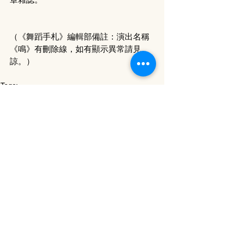
（《舞蹈手札》編輯部備註：演出名稱
《鳴》有刪除線，如有顯示異常請見
諒。）
Tags:
評論 Review
25-1 Issue
西九文化區
聞一浩
看盤彦燊的《鳴》
《鳴》
Phonate
盤彦燊
評論 Review
25-1 Issue
See All
Related Posts