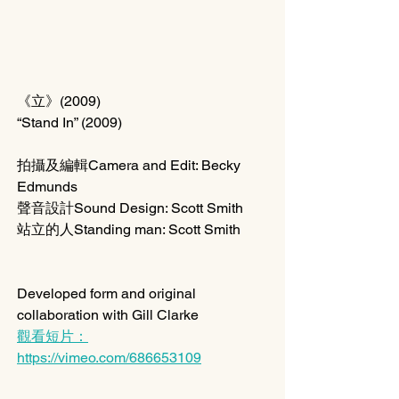
《立》(2009)
“Stand In” (2009) 
拍攝及編輯Camera and Edit: Becky 
Edmunds
聲音設計Sound Design: Scott Smith
站立的人Standing man: Scott Smith
Developed form and original 
collaboration with Gill Clarke
觀看短片：
https://vimeo.com/686653109