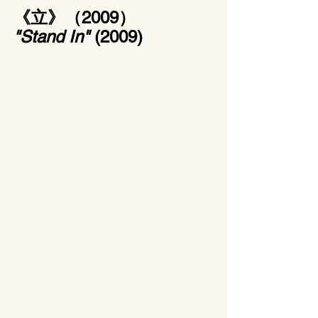
《立》（2009）
"Stand In"
 (2009)