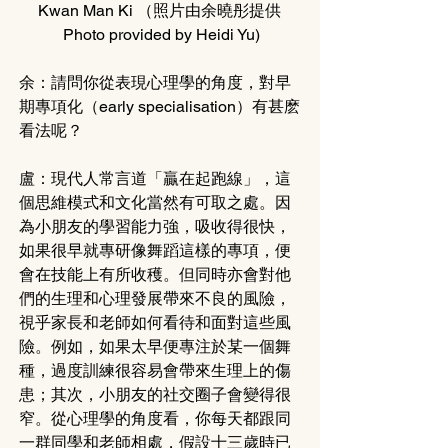
Kwan Man Ki （照片由余曉彤提供 
Photo provided by Heidi Yu)
余：請問你從表現心理學的角度，對早
期專項化（early specialisation）有甚麽
看法呢？
盧：現代人常言道「贏在起跑線」，這
個思維模式和文化當然有可取之處。因
為小朋友的學習能力強，吸收得很快，
如果很早就專研像舞蹈這樣的專項，便
會在技能上有所收穫。但同時亦會對他
們的生理和心理發展帶來不良的風險，
視乎家長和老師如何看待和面對這些風
險。例如，如果太早便專注於某一個舞
種，過度訓練很容易會帶來生理上的傷
患；其次，小朋友的社交圈子會變得很
窄。從心理學的角度看，你每天都跟同
一群同學和老師相處，假設十三歲時已