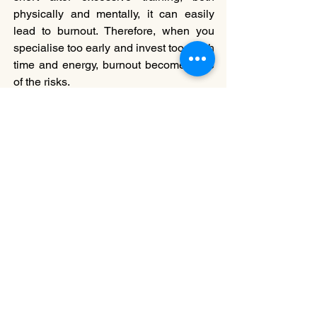
physically and mentally, it can easily 
lead to burnout. Therefore, when you 
specialise too early and invest too much 
time and energy, burnout becomes one 
of the risks.
Yu: To summarise, if we want children 
and adolescents to develop positively 
both physically and psychologically, it is 
suggested for them to have a balanced 
range of hobbies even if they excel in a 
certain dance form and may be aiming 
at a professional career. Second is to 
establish a reasonable amount of 
training and allow sufficient recovery 
time instead of engaging in excessive 
training for a long time.