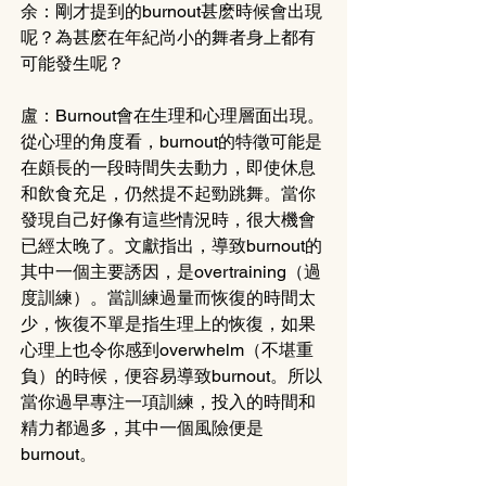
余：剛才提到的burnout甚麽時候會出現
呢？為甚麽在年紀尚小的舞者身上都有
可能發生呢？
盧：Burnout會在生理和心理層面出現。
從心理的角度看，burnout的特徵可能是
在頗長的一段時間失去動力，即使休息
和飲食充足，仍然提不起勁跳舞。當你
發現自己好像有這些情況時，很大機會
已經太晚了。文獻指出，導致burnout的
其中一個主要誘因，是overtraining（過
度訓練）。當訓練過量而恢復的時間太
少，恢復不單是指生理上的恢復，如果
心理上也令你感到overwhelm（不堪重
負）的時候，便容易導致burnout。所以
當你過早專注一項訓練，投入的時間和
精力都過多，其中一個風險便是
burnout。