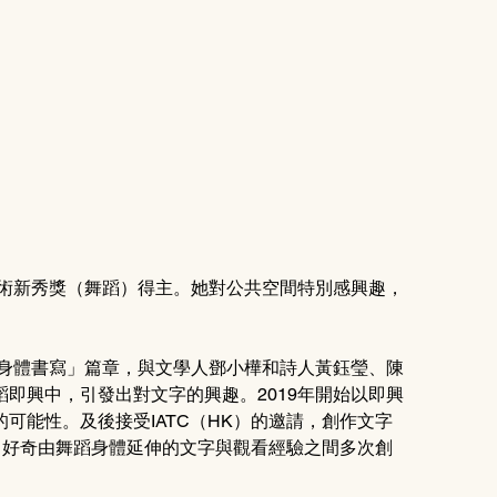
藝術新秀獎（舞蹈）得主。她對公共空間特別感興趣，
。
「身體書寫」篇章，與文學人鄧小樺和詩人黃鈺瑩、陳
即興中，引發出對文字的興趣。2019年開始以即興
可能性。及後接受IATC（HK）的邀請，創作文字
專題。好奇由舞蹈身體延伸的文字與觀看經驗之間多次創