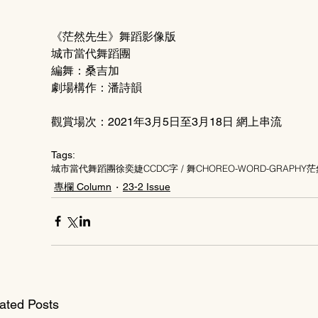
《茫然先生》舞蹈影像版
城市當代舞蹈團
編舞：桑吉加
劇場構作：潘詩韻
觀賞場次：2021年3月5日至3月18日 網上串流
Tags:
城市當代舞蹈團
徐奕婕
CCDC
字 / 舞
CHOREO-WORD-GRAPHY
茫
專欄 Column
23-2 Issue
ated Posts