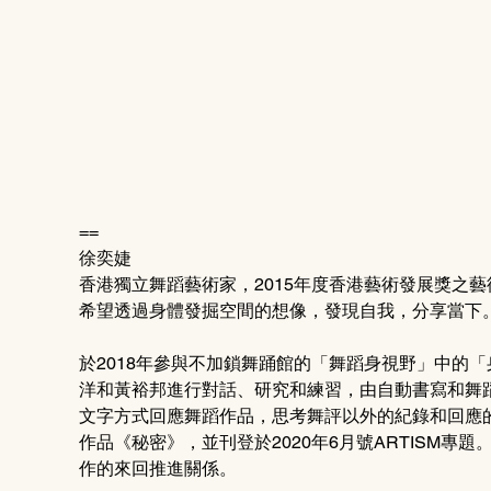
==
徐奕婕
香港獨立舞蹈藝術家，2015年度香港藝術發展獎之
希望透過身體發掘空間的想像，發現自我，分享當下
於2018年參與不加鎖舞踊館的「舞蹈身視野」中的
洋和黃裕邦進行對話、研究和練習，由自動書寫和舞蹈
文字方式回應舞蹈作品，思考舞評以外的紀錄和回應的
作品《秘密》，並刊登於2020年6月號ARTISM
作的來回推進關係。