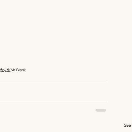
然先生
Mr Blank
See 