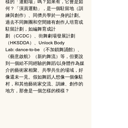
樣的「運動場」嗎？如果有，它會是如
何？「演員運動」，是一個駐留地（訓
練與創作）、同儕共學於一身的計劃。 
過去不同舞團和空間雖有創作人培育或
駐留計劃，如編舞育成計
劃 （CCDC）、街舞劇場發展計劃
（HKSDDA）、Unlock Body 
Lab: dance-to-be （不加鎖舞誦館）、
《藝意啟航》（新約舞流）等，但要說
到一個給不同經驗的舞蹈/以身體作為媒
介的藝術家相聚、共學共生的場域，好
像還未一見。假如舞蹈人想像一個像駐
村，和其他藝術家交流、訓練、創作的
地方，那會是一個怎樣的模樣？