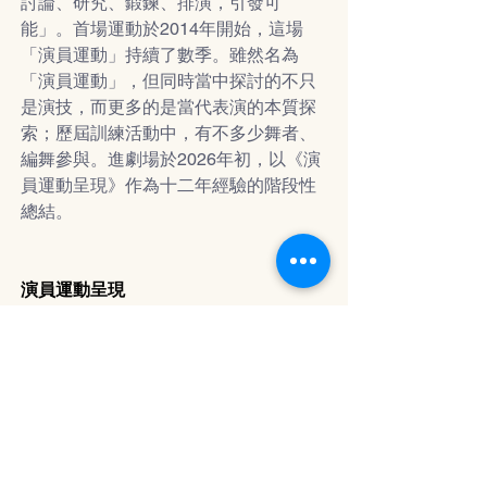
討論、研究、鍛鍊、排演，引發可
能」。首場運動於2014年開始，這場
「演員運動」持續了數季。雖然名為
「演員運動」，但同時當中探討的不只
是演技，而更多的是當代表演的本質探
索；歷屆訓練活動中，有不多少舞者、
編舞參與。進劇場於2026年初，以《演
員運動呈現》作為十二年經驗的階段性
總結。
演員運動呈現 
進劇場
《奥賽羅》
導演：凌文龍
創作演員：陳嘉威、邢灝、歐芷菲
《對話》