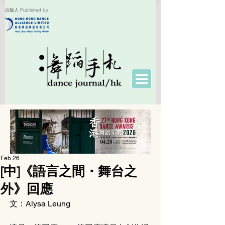
出版人 Published by
Feb 26
[中]《語言之間・舞台之
外》回應
文：Alysa Leung