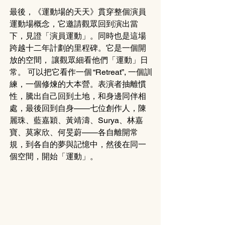
最後，《運動場的天天》貫穿整個演員
運動場概念，它邀請觀眾回到演出當
下，見證「演員運動」。同時也是這場
跨越十二年計劃的里程碑。它是一個開
放的空間， 讓觀眾細看他們「運動」日
常。 可以把它看作一個 “Retreat”, 一個訓
練，一個修煉的大本營。表演者抽離慣
性，騰出自己回到土地，和身邊同伴相
處，最後回到自身——七位創作人，陳
麗珠、藍嘉穎、黃靖濤、Surya、林嘉
寶、莫家欣、何旻蔚——各自離開常
規，到各自的夢與記憶中，然後在同一
個空間，開始「運動」。