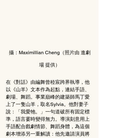
攝：Maximillian Cheng（照片由 進
劇
場
 提供）
在《對話》由編舞曾稑宸跨界執導，他
以《山羊》文本作為起點，連結手語、
劇場、舞蹈。事業巔峰的建築師馬丁愛
上了一隻山羊，取名Sylvia。他對妻子
說：「我愛牠。」一句道破所有固定標
準，語言霎時變得無力。導演刻意用上
手語配合戲劇情節、舞蹈身體，為這個
劇本增添另一重解讀：他先邀請演員將