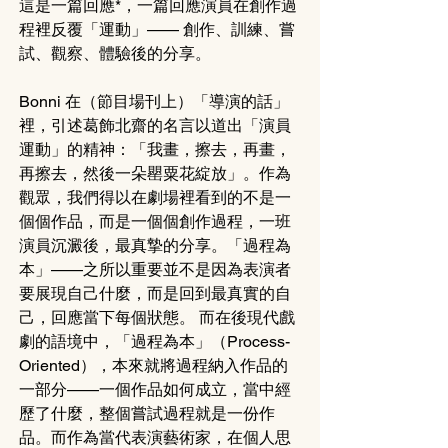
這是一篇回應*，一篇回應演員在創作過
程裡反覆「運動」—— 創作、訓練、嘗
試、觀察、體驗後的分享。
Bonni 在（節目場刊上）「導演的話」
裡，引述葛飾北齋的名言以道出「演員
運動」的精神：「我畫，擦去，再畫，
再擦去，然後一朵罌粟花綻放」。作為
觀眾，我們得以在劇場裡看到的不是一
個個作品，而是一個個創作過程，一班
演員沉澱後，最真摯的分享。「過程為
本」——之所以重要並不是因為表演者
要展現自己什麼，而是回到最真實的自
己，回應當下每個狀態。 而在後現代戲
劇的語境中，「過程為本」（Process-
Oriented），本來就將過程納入作品的
一部分——一個作品如何成立，當中經
歷了什麼，整個嘗試過程就是一份作
品。而作為當代表演藝術家，在個人思