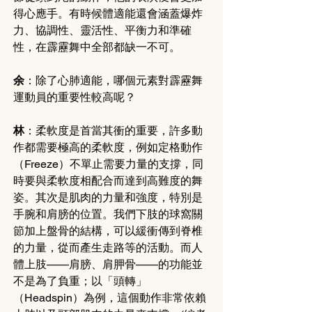
得心應手。有時候體適能還會涵蓋爆炸
力、協調性、靈活性、平衡力和準確
性，在霹靂舞中全部都缺一不可。
余
：除了心肺適能，哪個元素對霹靂舞
運動員的重要性較高呢？
林
：柔軟度是首當其衝的重要，許多動
作都需要極高的柔軟度，例如定格動作
（Freeze）不單止需要力量的支撐，同
時要與柔軟度相配合而達到高難度的舞
姿。其次是肌肉的力量和強度，特別是
手腕和肩膀的位置。我們下肢的球窩關
節加上盤骨的結構，可以緩衝傳到脊椎
的力量，從而產生走路等的活動。而人
體上肢——肩膀、肩胛骨——的功能並
不是為了負重；以「頭轉」
（Headspin）為例，這個動作非常依賴