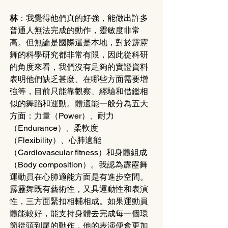
林
：我覺得他們真的好強，能做出許多
普通人無法完成的動作，靈敏度非常
高。但無論是國際還是本地，對於霹靂
舞的科學研究都非常有限，因此從科研
的角度來看，我們沒有足夠的實證資料
表明他們缺乏甚麼、在哪些方面需要增
強等，目前只能靠觀察、經驗和借鑑相
似的舞蹈和運動。體適能一般分為五大
方面：力量（Power）、耐力
（Endurance）、柔軟度
（Flexibility）、心肺適能
（Cardiovascular fitness）和身體組成
（Body composition）。我認為霹靂舞
運動員在心肺適能方面是有進步空間。
霹靂舞既有藝術性，又具運動性和表演
性，三方面緊扣相輔相成。如果運動員
體能較好，能支持身體去完成每一個環
節從頭到尾的動作，他的表演便會更加