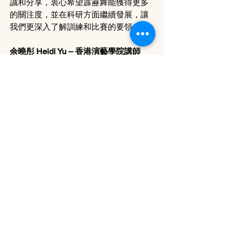
誠和分享，衷心希望霹靂舞能獲得更多
的關注度，並在科研方面繼續發展，讓
我們更深入了解訓練和比賽的要領。
余曉彤 Heidi Yu – 香港演藝學院講師
（舞蹈科學）
余氏擁有豐富的芭蕾舞背景和經驗，近
年將重心投放在舞蹈科學研究在舞蹈訓
練中的應用和實踐，全方面關注舞者的
身心健康，希望透過教育和知識普及，
幫助舞者預防傷患並提升表現。現為香
港舞蹈醫學及科學學會主席。
林漢威 Henry Lam – 香港註冊物理治療
師
Henry先後獲取香港理工大學物理治療學
（榮譽）理學士學位及香港中文大學運
動醫學及健康科學碩士學位。他在主題
樂園任職超過19年。主要專業為處理舞