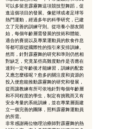
可以多留意霹靂舞這項競技型舞蹈，促
進這個項目的發展。像籃球或者足球等
熱門運動，經過多年的科學研究，已建
立了完善的訓練守則。從培養小朋友開
始，每個年齡層需發展的技術和體能、
適合的賽規以及專業運動員的飲食作息
等都可跟從國際性的指引來安排訓練。
然而，針對霹靂舞的研究和準則仍然相
對缺乏，究竟某些高難度動作是否應在
達到一定年齡後才能練習，訓練的配套
又應怎麼樣呢？愈多的關注度和資源的
投入便愈能推動霹靂舞的研究和發展，
從而讓教練有所可依地針對每個年齡層
和不同程度的學生，制定有挑戰而又有
安全考量的系統訓練，並在專業層面建
立一個完善的團隊，照料霹靂舞運動員
的所需。
非常感謝兩位物理治療師對霹靂舞的熱