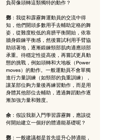
負荷像頭轉這類獨特的動作？
鄧
：我從和霹靂舞運動員的交流中得
知，他們開頭多數用手去輔助定格的舞
姿，從難度較低的肩膀平衡開始，依靠
牆身鍛鍊平衡感，然後嘗試利用手臂協
助頭著地，逐漸鍛鍊頸部肌肉適應頭部
承重。待穩定性提高後，再嘗試更具動
態的挑戰，例如頭轉和大地板（Power 
moves）的動作。一般運動員不會單獨
進行力量訓練（如頸部的負重訓練），
讓某部位夠力量後再練習動作，而是用
身體其他部位去輔助，透過舞蹈動作逐
漸加強力量和難度。
余
：假設我新入門學習霹靂舞，應該從
何開始建立一個好的體適能基礎呢？
鄧
：一般建議都是首先提升心肺適能，