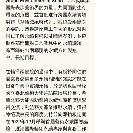
Green Environmental Shift），希冀匯集
國際表演藝術界的力量，共同面對生存
環境的危機，並首度進行跨國永續實驗
製作《寫給滅絕時代》。我也受兩廳院
的委託，透過講座與工作坊的形式幫助
同仁了解永續趨勢以及國際案例，並協
助各部門盤點日常業務中的永續議題，
進而歸納出兩廳院的永續方針與短、
中、長期目標。
在輔導兩廳院的過程中，有感於同仁們
還需要儲備更多永續相關的知識才能在
日常作業中實踐永續，於是我返回母校
國立臺北藝術大學拜訪陳愷璜校長，希
望北藝大能協助藝術永續知識推廣與學
術交流，利益藝文產業推動永續，獲得
陳愷璜校長的高度支持並旋即拍板定案
在2022年12月舉辦首屆藝術永續國際論
壇，邀請國際藝術永續專家與實務工作