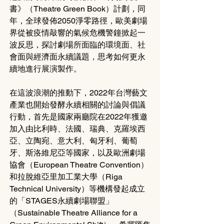
書》（Theatre Green Book）計劃，同
年，全球發佈2050淨零路徑，歐美劇場
界從被疫情敲響的氣候危機警鐘掀起一
波反思，探討劇場所面臨的環境面、社
會面與經濟面永續議題，思考如何更永
續地進行展演製作。
在這波浪潮的推動下，2022年台灣藝文
產業也開始發酵永續相關的討論與倡議
行動，首先是國家兩廳院在2022年獲邀
加入由比利時、法國、瑞典、克羅埃西
亞、立陶宛、意大利、匈牙利、葡萄
牙、斯洛維尼亞等國家，以及歐洲劇場
協會（European Theatre Convention）
和拉脫維亞里加工業大學（Riga 
Technical University）等機構發起成立
的「STAGES永續劇場聯盟」
（Sustainable Theatre Alliance for a 