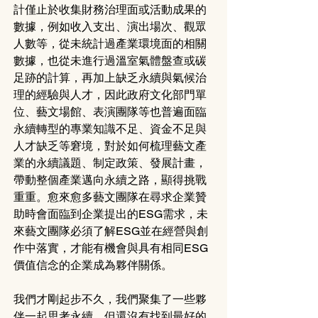
計僅止於收集財務治理面或活動成果的
數據，例如收入支出、演出場次、觀眾
人數等，從未統計過產業環境面的相關
數據，也從未進行過溫室氣體盤查或碳
足跡的計算，再加上缺乏永續與氣候治
理的經驗與人才，因此政府文化部門單
位、藝文場館、表演團隊等也普遍面臨
永續轉型的專業知識不足、資金不足與
人才缺乏等窘境，對於如何梳理藝文產
業的永續議題、制定政策、發展計畫，
帶動整個產業邁向永續之路，顯得挑戰
重重。愈來愈多藝文團隊在尋求企業贊
助時會面臨到企業提出的ESG需求，未
來藝文團隊必須了解ESG並在經營與創
作中落實，才能有機會與具有相同ESG
價值信念的企業成為夥伴關係。
我們才剛起步不久，我們聚集了一些夥
伴一起思考永續，但還沒有找到最好的