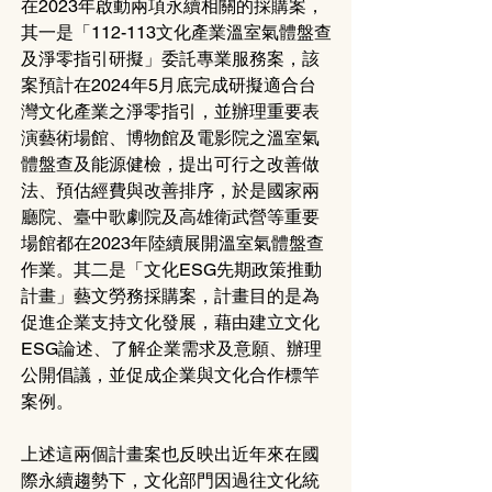
在2023年啟動兩項永續相關的採購案，
其一是「112-113文化產業溫室氣體盤查
及淨零指引研擬」委託專業服務案，該
案預計在2024年5月底完成研擬適合台
灣文化產業之淨零指引，並辦理重要表
演藝術場館、博物館及電影院之溫室氣
體盤查及能源健檢，提出可行之改善做
法、預估經費與改善排序，於是國家兩
廳院、臺中歌劇院及高雄衛武營等重要
場館都在2023年陸續展開溫室氣體盤查
作業。其二是「文化ESG先期政策推動
計畫」藝文勞務採購案，計畫目的是為
促進企業支持文化發展，藉由建立文化
ESG論述、了解企業需求及意願、辦理
公開倡議，並促成企業與文化合作標竿
案例。
上述這兩個計畫案也反映出近年來在國
際永續趨勢下，文化部門因過往文化統