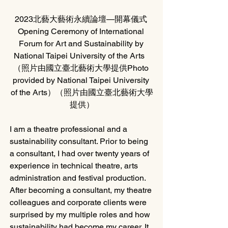
2023北藝大藝術永續論壇—開幕儀式 
Opening Ceremony of International 
Forum for Art and Sustainability by 
National Taipei University of the Arts   
（照片由國立臺北藝術大學提供Photo 
provided by National Taipei University 
of the Arts）（照片由國立臺北藝術大學
提供）
I am a theatre professional and a 
sustainability consultant. Prior to being 
a consultant, I had over twenty years of 
experience in technical theatre, arts 
administration and festival production. 
After becoming a consultant, my theatre 
colleagues and corporate clients were 
surprised by my multiple roles and how 
sustainability had become my career. It 