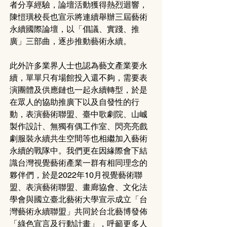
者分享經驗，論壇活動獲得熱烈迴響，
陳愷璜校長也宣示將連續舉辦三屆藝術
永續國際論壇，以「倡議、實踐、推
廣」三部曲，逐步推動藝術永續。
此外許多業界人士也認為藝文產業要永
續，單單只有場館投入還不夠，需要表
演團體及供應鏈也一起永續轉型，於是
在眾人的協助推廣下以及自發性的行
動，表演藝術聯盟、臺中歌劇院、山峸
製作設計、無獨有偶工作室、閃亮亮戲
劇服裝永續共生空間等也相繼加入藝術
永續的戰隊中。我們更在因緣際會下結
識台灣視覺藝術產業一群有相同理念的
夥伴們，於是2022年10月視覺藝術聯
盟、表演藝術聯盟、畫廊協會、文化法
學會與國立臺北藝術大學宣示成立「台
灣藝術永續聯盟」共同於台北藝博發佈
「綠色宣言及行動計畫」，呼籲更多人