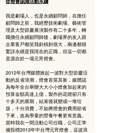
從燈會認識活動永續
我是劇場人，也是永續顧問師，在擔任
顧問師之前，我經歷技術劇場、藝術管
理及大型節慶展演製作有二十多年，轉
職擔任永續顧問師後，劇場界的友人跟
企業客戶都笑我斜槓斜很大，兩邊都很
驚訝永續是我現在的正職，但這一切都
是源自於一場元宵燈會。
2012年台灣媒體掀起一波對大型節慶活
動的反省浪潮，燈會首當其衝，媒體認
為每年全台舉辦大大小小燈會加起來的
預算金額高達上億，製作的花燈卻只有
十多天的展期，結束後就變成一堆垃
圾，十分浪費，不如將燈會的費用節省
下來，改為學童的營養午餐更有意義。
當時我在一間活動公司任職，公司正準
備投標2013年中台灣元宵燈會，這波浪