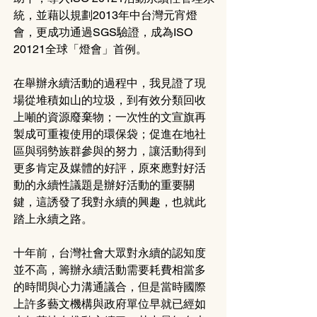
統，並藉以規劃2013年中台灣元宵燈
會，更成功通過SGS驗證，成為ISO 
20121全球「燈會」首例。
在舉辦永續活動的過程中，我見證了現
場從堆積如山的垃圾，到有效分類回收
上噸的資源廢棄物；一次性的文宣旗再
製成可重複使用的環保袋；促進在地社
區與弱勢族群參與的努力，讓活動得到
更多肯定及媒體的好評，原來應對好活
動的永續性議題是辦好活動的重要關
鍵，這誘發了我對永續的興趣，也就此
踏上永續之路。
十年前，台灣社會大眾對永續的認知度
並不高，籌辦永續活動需要耗費相當多
的時間與心力溝通議合，但是當時國際
上許多藝文機構與政府單位早就已經如