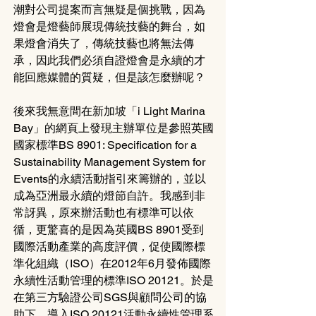
潮對公司提案而言無疑是個挑戰，因為
燈會是燈藝師展現傳統技藝的舞台，如
果燈會消失了，傳統技藝也將無法傳
承，因此我們必須自證燈會是永續的才
能回應媒體的質疑，但是該怎麼辦呢？
後來我無意間在新加坡「i Light Marina 
Bay」的網頁上發現主辦單位是參照英國
國家標準BS 8901: Specification for a 
Sustainability Management System for 
Events的永續活動指引來籌辦的，並以
成為亞洲最永續的燈節自許。我感到非
常訝異，原來辦活動也有標準可以依
循，更驚喜的是因為英國BS 8901受到
國際活動產業的高度評價，促使國際標
準化組織（ISO）在2012年6月發佈國際
永續性活動管理的標準ISO 20121。於是
在第三方驗證公司SGS與顧問公司的協
助下，導入ISO 20121活動永續性管理系