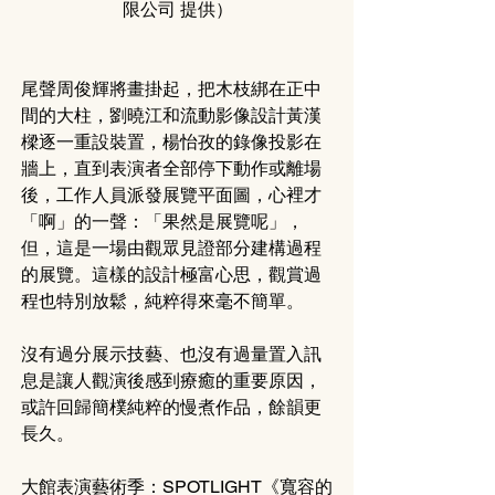
限公司 提供）
尾聲周俊輝將畫掛起，把木枝綁在正中
間的大柱，劉曉江和流動影像設計黃漢
樑逐一重設裝置，楊怡孜的錄像投影在
牆上，直到表演者全部停下動作或離場
後，工作人員派發展覽平面圖，心裡才
「啊」的一聲：「果然是展覽呢」，
但，這是一場由觀眾見證部分建構過程
的展覽。這樣的設計極富心思，觀賞過
程也特別放鬆，純粹得來毫不簡單。
沒有過分展示技藝、也沒有過量置入訊
息是讓人觀演後感到療癒的重要原因，
或許回歸簡樸純粹的慢煮作品，餘韻更
長久。
大館表演藝術季：SPOTLIGHT《寬容的