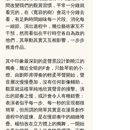
間改變我們的觀賞習慣，平常一分鐘就
看完的，在《寬容的樹》會花十分鐘去
看，有足夠時間細味每一片段、消化每
一細節。演出過程中，幾位藝術家互不
干預，然而看似在平行時空各自為政的
他們，其舉動其實又互相影響，一步步
推進作品。
其中印象最深刻的是聲景設計劉曉江的
獨奏，幾近全暗的F倉，只餘琴前的小
燈。由劉即席彈奏的輕柔琴聲開始，聲
音層次慢慢疊加，沒有任何影像輔助，
觀眾就這樣單純地欣賞聲音的撞擊。演
出的節奏之慢，或許會令人有種錯覺：
表演者似乎每一步、每一秒的呈現都很
簡單，但所謂的簡單其實是在漫長創作
過程中的提煉、是在慢節奏中的細緻堆
疊。楊怡孜在立方體上的獨舞，一開始