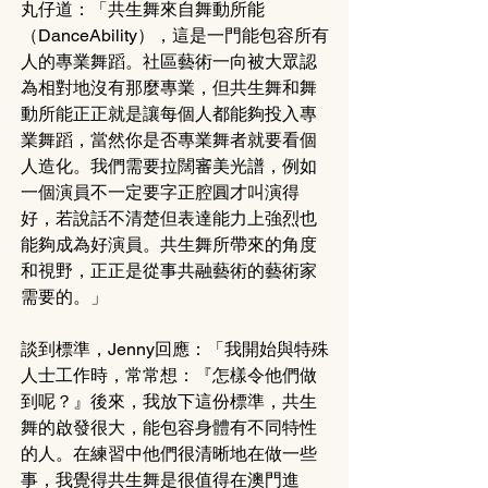
丸仔道：「共生舞來自舞動所能
（DanceAbility），這是一門能包容所有
人的專業舞蹈。社區藝術一向被大眾認
為相對地沒有那麼專業，但共生舞和舞
動所能正正就是讓每個人都能夠投入專
業舞蹈，當然你是否專業舞者就要看個
人造化。我們需要拉闊審美光譜，例如
一個演員不一定要字正腔圓才叫演得
好，若說話不清楚但表達能力上強烈也
能夠成為好演員。共生舞所帶來的角度
和視野，正正是從事共融藝術的藝術家
需要的。」
談到標準，Jenny回應：「我開始與特殊
人士工作時，常常想：『怎樣令他們做
到呢？』後來，我放下這份標準，共生
舞的啟發很大，能包容身體有不同特性
的人。在練習中他們很清晰地在做一些
事，我覺得共生舞是很值得在澳門進