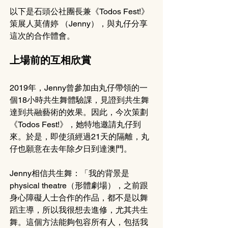
以下是石頭公社團長兼《Todos Fest!》
策展人莫倩婷 （Jenny），與丸仔分享
這次的合作體會。
上場前的互相欣賞
2019年，Jenny曾參加由丸仔帶領的一
個18小時共生舞體驗課，見證到共生舞
達到共融藝術的效果。因此，今次策劃
《Todos Fest!》，她特地邀請丸仔到
來。於是，即使須經過21天的隔離，丸
仔也願意在去年除夕日到達澳門。
Jenny相信共生舞：「我的背景是
physical theatre（形體劇場），之前跟
身心障礙人士合作的作品，都不是以舞
蹈主導，所以我很想去進修，尤其共生
舞。這個方法能夠包容所有人，包括我