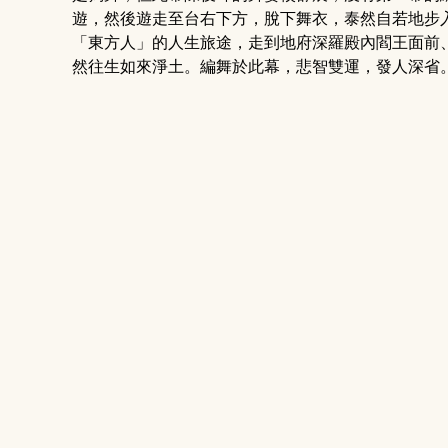
遊，然後遊走至台右下方，脫下舞衣，泰然自若地步
「東方人」的人生旅途，走到地府深羅殿內閻王面前
然往生如來淨土。編舞於此幕，悲智雙運，發人深省