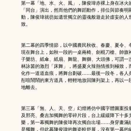
第一幕「地、水、火、風」，陳俊瑋赤裸上身在冰火
「同台」演出，然而他們的舞蹈動作，排位與節奏明
動，陳俊瑋就彷如遺世獨立的靈魂般遊走於虛妄的人
致。
第二幕的四季情節，以中國農民秋收、春慶、夏令、
現在舞台上，如秋一段的一桌兩椅、劍棍刀槍、帥旗
子樂坊、紙傘、紙扇、舞龍、舞獅、大頭佛，可謂一
林詠茵的激烈「床舞」，將盛夏火辣熱情推到極致，
化作一道道血痕，將舞台劃破……最後一段冬，各人
彤喧鬧鬧的東方道具，輕輕地放回陳列架上，再以一
地離去。
第三幕「無、人、天、空」幻燈將仿中國字體圖案投
及邢亮、桑吉加獨舞的零碎片段，台上緩緩降下十多支銀色
樂，第一幕獨舞的陳俊瑋再次獨自出場……身穿畫滿
是獨舞，但此幕陳俊瑋的舞姿較舒展，沒有第一幕的