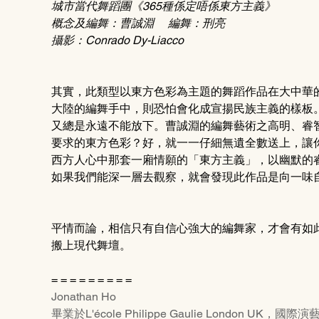
城市當代舞蹈團《365種係定唔係東方主義》
概念及編舞：曹誠淵     編舞：刑亮
攝影：Conrado Dy-Liacco 
其實，此類型以東方色彩為主題的舞蹈作品在大中華
大陸的編舞手中，則恐怕會化成宣揚民族主義的樣板
又總是永遠不能放下。曹誠淵的編舞藝術之高明、睿
要求的東方色彩？好，就一一仔細無遺全數送上，讓
西方人心中那套一廂情願的「東方主義」，以幽默的
如果我們能深一層去觀察，就會發現此作品是向一味
平情而論，相信只有自信心強大的編舞家，才會有如
搬上現代舞壇。
= = = = = = = = =
Jonathan Ho
畢業於L'école Philippe Gaulie Londo