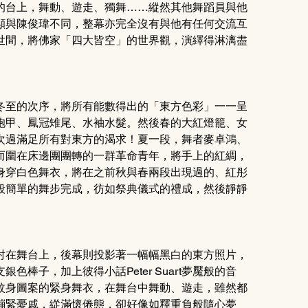
的台上，舞動、遊走、獨舞……縱然其他舞蹈員與他
顯與陳俊瑋不同，整幕亦完全沒有與他有任何交流互
世間，將佛家「四大皆空」的世界觀，演繹得淋漓盡
冬至的次序，將所有能數得出的「東方色彩」一一呈
袍甲、鳳冠雉尾、水袖水髮。然後春的大紅燈籠、女
次過滿足所有對東方的渴求！夏一段，舞者麥卓鴻、
而圍在床邊團團轉的一群革命青年，將手上的紅綢，
身穿白色舞衣，將在之前秋與春兩段出現過的、紅彤
段簡單的舞步完成，彷如祭典儀式的禮成，然後靜靜
射在舞台上，後幕則投影著一幅幅黑白的東方照片，
棒子，加上彼得小話Peter Suart夢魘般的音
紋身圖案的緊身舞衣，在舞台中舞動、遊走，雖然都
繃緊憂戚，緃滿懷倦態，卻好像如釋重負般隨心夢