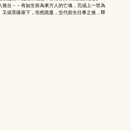
入後台－－有如生前為東方人的亡魂，完成上一世為
、又或菩薩座下，坦然跪稟，交代前生往事之後，釋
。