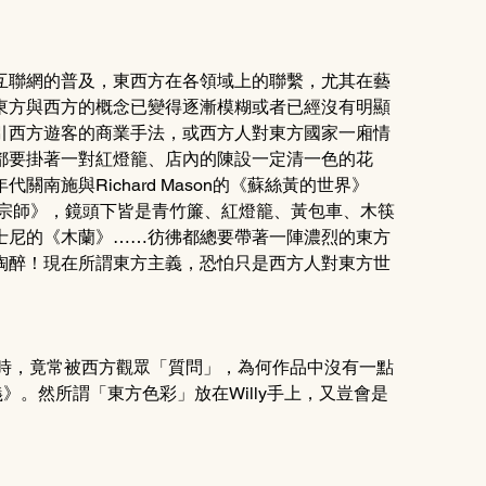
互聯網的普及，東西方在各領域上的聯繫，尤其在藝
東方與西方的概念已變得逐漸模糊或者已經沒有明顯
引西方遊客的商業手法，或西方人對東方國家一廂情
都要掛著一對紅燈籠、店內的陳設一定清一色的花
南施與Richard Mason的《蘇絲黃的世界》
家衛的《一代宗師》，鏡頭下皆是青竹簾、紅燈籠、黃包車、木筷
士尼的《木蘭》……彷彿都總要帶著一陣濃烈的東方
陶醉！現在所謂東方主義，恐怕只是西方人對東方世
國家時，竟常被西方觀眾「質問」，為何作品中沒有一點
》。然所謂「東方色彩」放在Willy手上，又豈會是