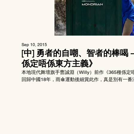
Sep 10, 2015
[中] 勇者的自嘲、智者的棒喝 -
係定唔係東方主義》
本地現代舞壇旗手曹誠淵（Willy）前作《365種
回歸中國18年，雨傘運動後細賞此作，真是別有一番