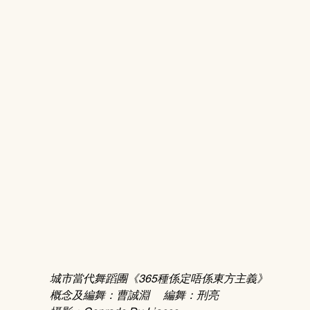
城市當代舞蹈團《365種係定唔係東方主義》
概念及編舞：曹誠淵     編舞：刑亮