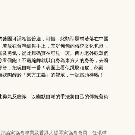
的藝團可謂相當普遍，可惜，此類型題材若落在中國
。若放在台灣編舞手上，其沉甸甸的傳統文化包袱，
智及勇氣，從此舞碼實在可見一斑。西方老外觀眾們
你看個飽！不過編舞就以自身為東方人的身份，去將
睿智，把玩自嘲一番！表面上看似跳脫頑皮，然而，
自我陶醉於「東方主義」的觀眾，一記當頭棒喝！
此勇氣及膽識，以幽默自嘲的手法將自己的傳統藝術
n UK，國際演藝評論家協會專業及香港大提琴家協會會員，任環球