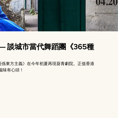
--- 談城市當代舞蹈團《365種
係定唔係東方主義》在今年初夏再現葵青劇院。正值香港
滋味有心頭！