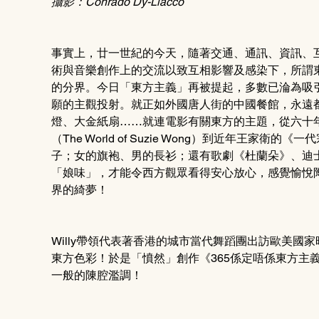
攝影：Conrado Dy-Liacco 
事實上，廿一世紀的今天，隨著交通、通訊、資訊、
術與音樂創作上的交流以致互相影響及感染下，所謂
的分界。今日「東方主義」再被提起，多數已淪為吸
願的主觀投射。就正如外國唐人街的中國餐館，永遠
燈、大金紙扇……就連電影有關東方的主題，從六十年代關
（The World of Suzie Wong）到近年王
子；女的旗袍、男的長衫；還有歌劇《杜蘭朵》、迪
「娘味」，才能令西方觀眾看得安心放心，感覺愉悅
界的綺夢！
Willy帶領代表著香港的城市當代舞蹈團出訪歐美
東方色彩！於是「憤然」創作《365係定唔係東方主義
一般的陳腔濫調！