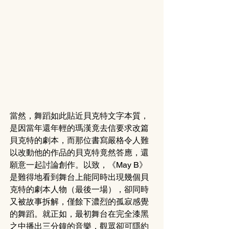
當然，舞蹈如此貼近貝克特文字本質，
是因當年還年輕的瑪漢竟去信要求改篇
貝克特的劇本，而那位書寫嚴格令人難
以改動他的作品的貝克特竟然答應，還
願意一起討論創作。以致，《May B》
是難得地看到舞台上能同時出現幾個貝
克特的劇本人物（最後一場），卻同時
又被故事拆解，僅餘下濃烈的孤寂感覺
的舞蹈。就正如，最初舞台在完全漆黑
之中播出三分鐘的音樂，觀眾卻可隱約