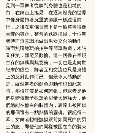
見到一眾舞者從臉到身體也是粗糙的
白，在舞台上搖晃，在逐漸燈亮的世界
中像身體拖著沉重的腳跟一樣緩慢前
行，之後在軍儀音樂下是一輪整齊得像
軍隊的舞蹈，整齊的跌跌撞撞，十位舞
者時而無意識地做出男女交合的動作，
時而無聊地玩拍拍手等簡單遊戲，木訥
又狂笑，頹廢又歡愉。這一切像在呈現
生存的無聊與無意義，一切也是走向世
紀末的虛空，舞者互相交流也只是身體
上的反射動作而已。但最令人感動的
是，縱然舞者的顏色與動作也如此灰
暗，那份狂笑是如何誇張，但或者是他
們身體傳遞予觀眾的能量太過強大，他
們總能在慘白的肢體內，表達出被困鎖
的那個還有一點熱情的靈魂。很記得一
幕，女舞者輕輕撫摸跟前如同死白的男
士的臉，即使他們同樣被困在白的裝束