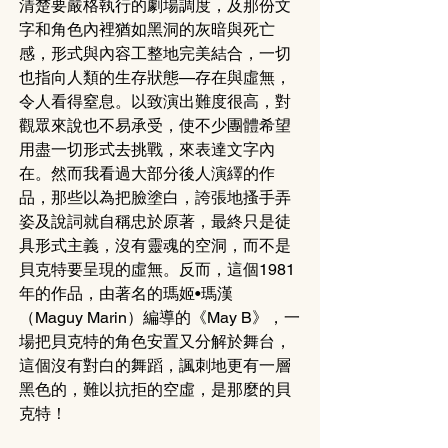
清楚要嚴格執行的劇場調度，及那份文
字和角色內裡猶如黑洞的灰暗與死亡
感，形式與內容工整地完美結合，一切
也指向人類的生存狀態—存在與虛無，
令人看得窒息。以致演出難度很高，對
觀眾來說也不易承受，使不少團體希望
用盡一切形式去挑戰，來表達文字內
在。然而我看過大部分後人演繹的作
品，那些以為把臉塗白，誇張地搔手弄
姿及說詞就自稱忠於原著，最終只是徒
具形式主義，沒有靈魂的空洞，而不是
貝克特要呈現的虛無。反而，這個1981
年的作品，由著名的瑪姬•瑪漢 
（Maguy Marin）編導的《May B》，一
場把貝克特的角色安置又分解於舞台，
這個沒有對白的舞蹈，諷刺地更有一層
黑色的，難以抗拒的空虛，是那麼的貝
克特！