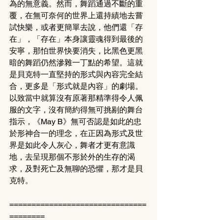
為的無意義。然而，舞蹈通過不斷的重
覆，在無可奈何的世界上還持績地去嘗
試快樂，或者更簡單去說，他們還「存
在」，「存在」本身讓靈魂得到最後的
安寧，那怕世界快要消失，比黑色更黑
暗的舞蹈仍然滲雜一丁點的希望。這就
是貝克特一直堅持的形式與內容完全結
合，更多是「形式就是內容」的劇場。
以致當中就算沒有原著那精準得令人佩
服的文字，沒有簡約得無可挑剔的舞台
指示，《May B》無可否認是如此的忠
於形神合一的理念，在正因為形式及世
界是如此令人灰心，舞者才更有意識
地，去呈現那個不形於外的生存的渴
求，及對死亡及無聊的恐懼，那才是貝
克特。
===============================
========