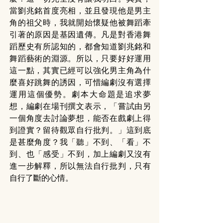
當劉兆銘首度亮相，並且發現他是男主
角的祖父時，我就開始懷疑他被舞蹈牽
引著的原因是基因遺傳。凡是對香港舞
蹈歷史有所認知的，都會知道劉兆銘和
舞蹈藝術的淵源。所以，只要好好運用
這一點，其實已經可以強化男主角為什
麼喜好跳舞的誘因，可惜編劇沒有選擇
運用這個優勢。劇本大命題是追求夢
想，編劇在場刊撰文表示，「嘗試由另
一個角度去討論夢想，能否在戲劇上得
到證實？留待觀眾自行批判。」這到底
是甚麼角度？我「聽」不到、「看」不
到、也「感受」不到，加上編劇又沒有
進一步解釋，所以無法自行批判，只有
自行了斷的心情。