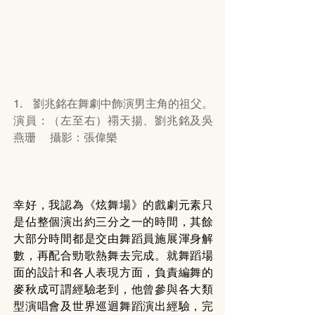
1.    劉兆銘在舞劇中飾演男主角的祖父。  
演員：（左至右）禤天揚、劉兆銘及吳
燕珊     攝影：張偉樂
幸好，我認為《炫舞場》的戲劇元素只
是佔整個演出約三分之一的時間，其餘
大部分時間都是交由舞蹈員施展渾身解
數，再配合勁歌熱舞去完成。就舞蹈場
面的設計和各人表現方面，負責編舞的
麥秋成可謂經驗老到，他曾參與各大類
型演唱會及世界巡迴舞蹈演出經驗，完