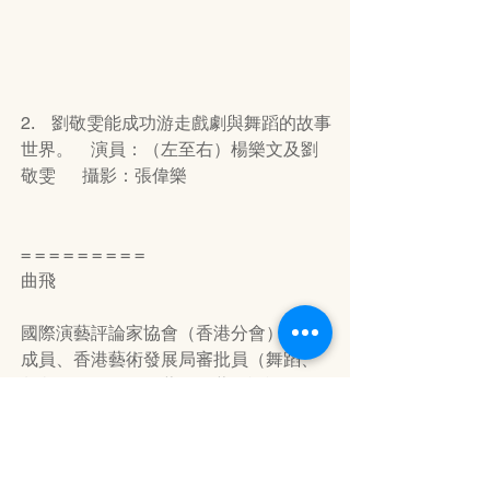
2.    劉敬雯能成功游走戲劇與舞蹈的故事
世界。    演員：（左至右）楊樂文及劉
敬雯      攝影：張偉樂
= = = = = = = = = 
曲飛
國際演藝評論家協會（香港分會）專業
成員、香港藝術發展局審批員（舞蹈、
戲劇、電影及媒體藝術、藝術評論界
別）、香港小劇場獎創辦者兼召集人。
評論場次：2016年3月7日，晚上8時