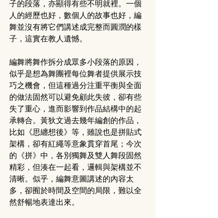
子的段落，亦顯得有些不明就裡。一個
人的經歷也好，數個人的故事也好，編
舞並沒有將它們講述成完整而圓潤的樣
子，這實在教人遺憾。
編舞將舞作拆分成眾多小段落的原因，
似乎是想為舞團裡每位舞者提供展示技
巧之機會，但這種過分注重平衡與全面
的做法固然可以避免顧此失彼，卻有些
失了重心，進而影響到作品結構中的起
承轉合。黃狄文過去幾年編創的作品，
比如《思纏想後》等，雖說也是拼貼式
架構，卻有紅繩等意象貫穿首尾；今次
的《拼》中，各別獨舞及雙人舞段固然
精彩，但湊在一起看，邏輯與架構並不
清晰。似乎，編舞意圖講述的內容太
多，卻囿於時間及空間的局限，難以全
然舒暢地表達出來。