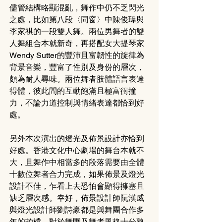
儘管結構略顯混亂，舞作中仍不乏閃光
之處，比如第八段〈同窗〉中陳俊瑋與
李家祺的一段雙人舞。兩位男舞者的雙
人舞組合本就新奇，再搭配女大提琴家
Wendy Sutter的豐沛且富韌性的旋律為
背景音樂，豐富了性別及身份的層次，
頗為耐人尋味。兩位舞者肢體語言表達
得體，彼此間的互動飽滿且極富衝撞
力，不論力道控制與情緒表達都恰到好
處。
另外本次演出的燈光及佈景設計亦恰到
好處。香港文化中心劇場的舞台本就不
大，且舞作中相當多的段落需要由全體
十數位舞者合力完成，如果佈景及燈光
設計不佳，乍看上去恐怕會顯得擁塞且
缺乏層次感。幸好，佈景設計師阮漢威
與燈光設計師劉詩豪都是與舞團合作多
年的拍檔，對於舞團及舞者風格十分熟