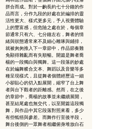
拼合而成。對於一齣長約七十分鐘的作
品而言，分作九段的好處在於編排的靈
活性更大、樣式更多元，予人視覺體驗
上的豐富感，但危險之處在於，每個章
節通常只有六、七分鐘左右，舞者的情
緒與狀態通常來不及細心雕琢與鋪排，
就被匆匆推入下一章節中，作品節奏難
免顯得雜亂而有失順暢。開篇是舞者喬
楊的一段獨白與獨舞。這一段落的妙處
在於編舞糅合文本、舞蹈以及音樂等多
種呈現樣式，且從舞者個體經歷這一細
小卻貼心的切入點展開，縮窄了台上舞
者與台下觀者的距離感。然而，在之後
的章節中，喬楊的故事並未繼續展開，
甚至結尾處也無交代，以至開篇這段獨
舞，與作品中其它段落對照來看，多少
有些牴牾與參差。而舞作行至後半段，
舞台後側的一眾舞者相繼俯身堆放白石