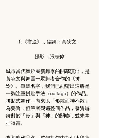
1.《拼途》，編舞：黃狄文。
攝影：張志偉
城市當代舞蹈團新舞季的開幕演出，是
黃狄文與舞團一眾舞者合作的《拼
途》。單聽名字，我們已能猜出這將是
一齣注重拼貼手法（collage）的作品。
拼貼式舞作，向來以「形散而神不散」
為要旨，但筆者觀遍整個作品，發覺編
舞對於「形」與「神」的關聯，並未拿
捏得當。
為和應作品名，整個舞作由九個小段落