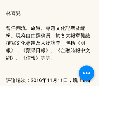
林喜兒
曾任潮流、旅遊、專題文化記者及編
輯。現為自由撰稿員，於各大報章雜誌
撰寫文化專題及人物訪問，包括《明
報》、《蘋果日報》、《金融時報中文
網》、《信報》等等。
評論場次：2016年11月11日，晚上8時
地點：香港文化中心劇場
18-6 Issue
評論 Review