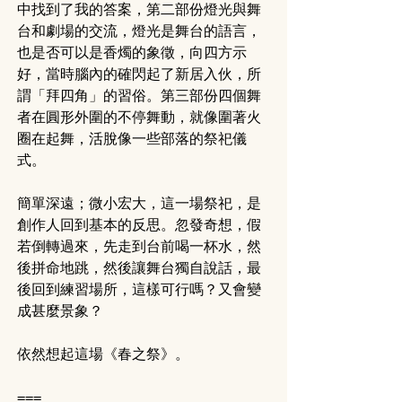
中找到了我的答案，第二部份燈光與舞
台和劇場的交流，燈光是舞台的語言，
也是否可以是香燭的象徵，向四方示
好，當時腦內的確閃起了新居入伙，所
謂「拜四角」的習俗。第三部份四個舞
者在圓形外圍的不停舞動，就像圍著火
圈在起舞，活脫像一些部落的祭祀儀
式。
簡單深遠；微小宏大，這一場祭祀，是
創作人回到基本的反思。忽發奇想，假
若倒轉過來，先走到台前喝一杯水，然
後拼命地跳，然後讓舞台獨自說話，最
後回到練習場所，這樣可行嗎？又會變
成甚麼景象？
依然想起這場《春之祭》。
===