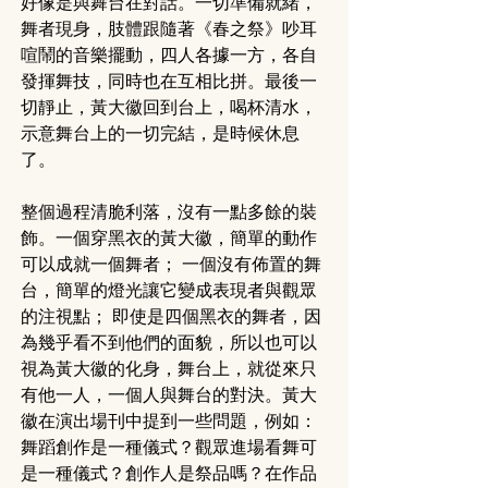
好像是與舞台在對話。一切準備就緒，
舞者現身，肢體跟隨著《春之祭》吵耳
喧鬧的音樂擺動，四人各據一方，各自
發揮舞技，同時也在互相比拼。最後一
切靜止，黃大徽回到台上，喝杯清水，
示意舞台上的一切完結，是時候休息
了。
整個過程清脆利落，沒有一點多餘的裝
飾。一個穿黑衣的黃大徽，簡單的動作
可以成就一個舞者； 一個沒有佈置的舞
台，簡單的燈光讓它變成表現者與觀眾
的注視點； 即使是四個黑衣的舞者，因
為幾乎看不到他們的面貌，所以也可以
視為黃大徽的化身，舞台上，就從來只
有他一人，一個人與舞台的對決。黃大
徽在演出場刊中提到一些問題，例如：
舞蹈創作是一種儀式？觀眾進場看舞可
是一種儀式？創作人是祭品嗎？在作品