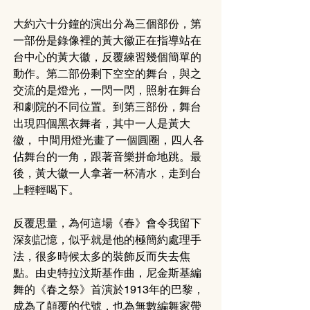
大約六十分鐘的演出分為三個部份，第
一部份是錄像裡的黃大徽正在指導站在
台中心的黃大徽，反覆練習幾個簡單的
動作。第二部份剩下空空的舞台，與之
交流的是燈光，一閃一閃，照射在舞台
和劇院的不同位置。到第三部份，舞台
出現四個黑衣舞者，其中一人是黃大
徽， 中間用燈光畫了一個圓圈，四人各
佔舞台的一角，跟著音樂拼命地跳。最
後，黃大徽一人拿著一杯清水，走到台
上輕輕喝下。
反覆思量，為何這場《春》會令我留下
深刻記憶，似乎就是他的極簡約處理手
法，很多時候太多的裝飾反而失去焦
點。由史特拉汶斯基作曲，尼金斯基編
舞的《春之祭》首演於1913年的巴黎，
成為了顛覆的代號，也為無數編舞家帶