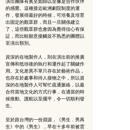
演出團隊有賓至如歸以至像是合作伙伴
的感覺。這種接近歐洲劇院制度的運
作，發展得最好的時候，可培養及培育
出固定的觀眾群，而且一旦關係建立
了，這些觀眾群也會因為覺得信心有保
証，而比較願意接觸並不熟悉的團體以
至演出類別。
資深的在地製作人，則在演出前的推廣
宣傳和抵埗後的執行和運作起了關鍵作
用。文化差異不單只存在於藝術作品，
也存在於處事和待人接物之中，所以資
深的在地製作人可幫忙疏通脈絡，以最
合符當地文化的方式行事，在適當的時
候推動、護航以至擺平，令一切順利發
生。
至於跟台灣的一份淵源，《男生．男再
生》中的《男生》，早在十多年前被雲