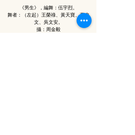
《男生》，編舞：伍宇烈。
舞者：（左起）王榮祿、黃天寶、葉忠
文、吳文安。
攝：周金毅
《男再生》，編舞：王榮祿。
舞者：（左起）柯志輝、黎德威、丘展
誠、李偉能、伍詠豪。
攝：周金毅