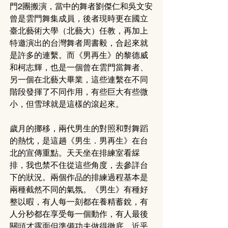
門2團搬演，當中的舞者劉傑仁和吳文安
曾是雲門舞集成員，後者現時更在國立
臺北藝術大學（北藝大）任教，再加上
特邀演出的台灣舞者周書毅，合起來就
是許多的連繫。而《男再生》的黎德威
和柯志輝，也是一個曾在雲門當舞者、
另一個在北藝大畢業，這些連繫在不同
階段發揮了不同作用，有些巨大有些微
小，但雪球就是這樣的滾起來。
歲月的挪移，兩代男生的對照和對舞蹈
的熱忱，是這趟《男生．男再生》在台
北的宣傳重點。天天坐在排練室看綵
排，我也禁不住從這些角度，去參詳台
下的狀況。兩個作品的排練過程基本是
兩種截然不同的氣氛。《男生》有種好
整以暇，有人每一刻都在養精蓄銳，有
人分秒都在享受每一個動作，有人最後
關頭才露面但準備功夫做得徹底。近乎