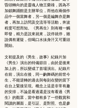
昏頭轉向的是靈魂人物王榮祿，因為不
加鎖舞踊館是主辦單位，而他在兩個作
品中一個當舞者，另一個是編舞亦是舞
者，再加上訪問及交流等等活動，奔波
程度可想而知。《男再生》則有種一觸
即發，精力是説來就來，説停就停，雖
說偶有遲疑，但喝口水抺身汗又可重頭
開始。
文初提及的《男生．故事》紀錄片加
《男生》演出的特備節目，由於是後來
加上的，所以變成了首場演出。紀錄片
在前，演出在後，同一齣舞碼的前世今
生，不能逆轉的過去與每刻在變的當下
在台上緊接呈現。概念上這是非常有趣
的安排，不論是看過還是沒有看過《男
生》的觀眾，當中都有多了一些觀賞和
閱讀的層面，是引証、是對照、也是參