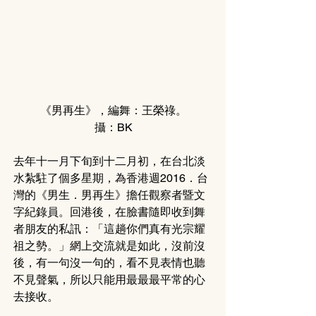
《男再生》，編舞：王榮祿。
攝：BK
去年十一月下旬到十二月初，在台北淡
水紮駐了個多星期，為香港週2016．台
灣的《男生．男再生》擔任觀察者暨文
字紀錄員。回港後，在臉書隨即收到舞
者朋友的私訊：「這趟你們真有光宗耀
祖之勢。」網上交流就是如此，沒前沒
後，有一句沒一句的，看不見表情也聽
不見聲氣，所以只能用最最最平常的心
去接收。