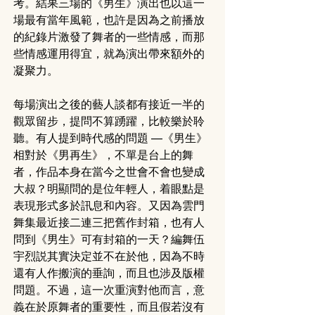
考。結果三場的《男生》演出也以這一
場最有當年風範，也許是因為之前播放
的紀錄片激發了舞者的一些情感，而那
些情感運用得宜，就為演出帶來額外的
凝聚力。
每場演出之後的藝人談都有接近一半的
觀眾留步，提問不算踴躍，比較樂於聆
聽。有人提到時代感的問題 —《男生》
相對於《男再生》，不單是台上的舞
者，作品本身在當今之世會不會也變成
大叔？明顯問的是位年輕人，着眼點是
表現形式多於訊息和內容。又因為雲門
舞集最近接二連三把舊作封箱，也有人
問到《男生》可有封箱的一天？編舞伍
宇烈説其實決定並不在於他，因為不時
還有人作搬演的垂詢，而且也涉及版權
問題。不過，這一次重演對他而言，意
義在於原舞者的重要性，而且假若沒有