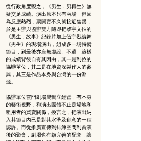
從行政角度觀之，《男生．男再生》無
疑交足成績。演出原本只有兩場，但因
為反應熱烈，票開賣不久就接近售罄，
於是主辦與協辦雙方隨即把黎宇文拍的
《男生．故事》紀錄片加上伍宇烈編舞
《男生》的現場演出，組成多一場特備
節目，到最後亦座無虛設。不過，這樣
的成績背後自有其因由，其一是到位的
協辦單位，其二是在地資深製作人的參
與，其三是作品本身與台灣的一份淵
源。
協辦單位雲門劇場屬獨立經營，有本身
的藝術視野，和演出團體不止是場地和
租用者的買賣關係，換言之，把演出納
入其節目內已是對其水準及創意的一種
認許。而從推廣宣傳到排練空間到首演
後的聚會，劇場也有頗完善的配套，讓