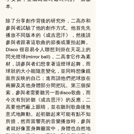
本。
除了分享創作背後的研究外，二高亦和
參與者試驗了他的創作方式。他首先先
播放不同版本的《成吉思汗》，然後請
參與者跟著這歌曲的節奏或重拍起舞。
Disco 很容易令人聯想到掛在天花上的
閃光燈球(mirror ball)，二高拿它作為素
材，請參與者幻想拿著這燈球起舞，而
球狀的大小能隨意變化，並同時想像鏡
面所反映的自己；進而請他們把球放在
兩腳及其他身體部分間把玩。第三個探
索，參與者需要聽另一首disco歌曲，而
今次有別於聽《成吉思汗》的反應，二
高要他們蔽上眼睛，並在聽到歌曲後無
意式地舞動。起初聽起來可能有點不知
所措，然而當響亮的音樂播放時，參與
者就好像置身舞廳當中，身體也自然地