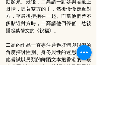
動起來。最後，二高請一對參與者蔽上
眼睛，握著雙方的手，然後慢慢走近對
方，至最後擁抱在一起。而當他們差不
多貼近對方時，二高請他們停低，然後
播起葉蒨文的《祝福》。
二高的作品一直專注通過肢體與視覺的
角度探討性別、身份與性的迷思，今次
他嘗試以另類的舞蹈文本把香港的一段
光輝歷史記錄下來，希望讓他及觀眾能
從中檢視自身的存在，並能引發更多的
思考。
網上特刊 E-journal
專題 Feature Articles