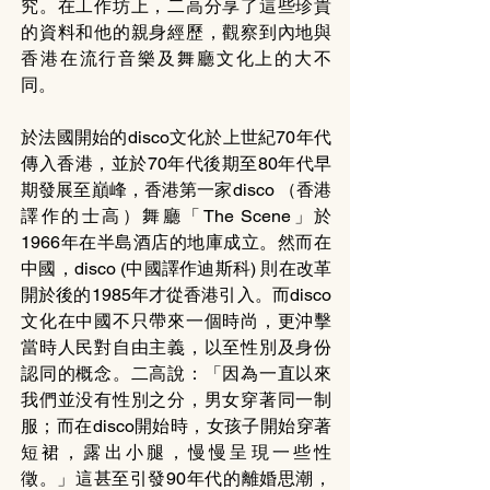
究。在工作坊上，二高分享了這些珍貴
的資料和他的親身經歷，觀察到內地與
香港在流行音樂及舞廳文化上的大不
同。
於法國開始的disco文化於上世紀70年代
傳入香港，並於70年代後期至80年代早
期發展至巔峰，香港第一家disco （香港
譯作的士高）舞廳「The Scene」於
1966年在半島酒店的地庫成立。然而在
中國，disco (中國譯作迪斯科) 則在改革
開於後的1985年才從香港引入。而disco
文化在中國不只帶來一個時尚，更沖擊
當時人民對自由主義，以至性別及身份
認同的概念。二高說：「因為一直以來
我們並没有性別之分，男女穿著同一制
服；而在disco開始時，女孩子開始穿著
短裙，露出小腿，慢慢呈現一些性
徵。」這甚至引發90年代的離婚思潮，