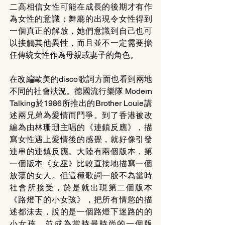
二高相信女性可能在成長的後期才有作
為女性的意識；舞廳的出現令女性得到
一個真正的解放，她們意識到自己也可
以接觸其他異性，而且並不一定需要擔
任傳統女性作為母親或妻子的角色。
在改編歐美的disco歌詞方面也看到兩地
不同的社會狀況。德國流行樂隊 Modern 
Talking於1986所推出的Brother Louie講
述兩兄弟為愛情而鬥爭。到了香港被改
編為由林珊珊主唱的《連鎖反應》，描
寫女性遇上愛情後的感覺，就好像引發
連串的連鎮反應。大陸有兩個版本，第
一個版本《女巫》比較直接地描寫一個
放蕩的女人。但這種歌詞一般不為當時
社會所接受，於是就出現第二個版本
《路燈下的小女孩》，把所有情慾的描
述都沬去，說的是一個路燈下迷路的的
小女孩，並成為當時最時尚的一個版