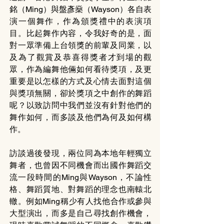
銘（Ming）與盤彥燊（Wayson）各自表
演一個舞作，作為頒獎禮中的表演項
目。比起舞作內容，令我好奇的是，面
對一眾準備上台領獎的前輩及同業，以
及為了觀賞及恭喜得獎者才到場的觀
眾，作為編舞他倆如何看待獎項，及更
重要是以怎樣的方式及心情去面對這個
與獎項無關，卻於獎項之中創作的舞蹈
呢？以致訪問中我們並沒有針對他們的
舞作如何，而多談及他們為何及如何構
作。
訪談過後發現，兩位同為本地年輕獨立
舞者，也曾因不同機會而出國作舞蹈交
流一段時間的Ming與Wayson，不論性
格、舞蹈質地、對舞蹈的理念也南轅北
轍。例如Ming稱少有人找他合作或參與
大型演出，而多是自己尋找創作機會，