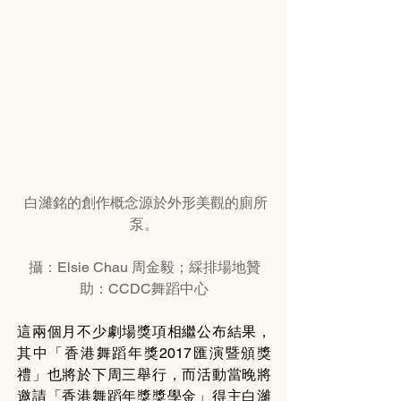
白濰銘的創作概念源於外形美觀的廁所
泵。
攝：Elsie Chau 周金毅；綵排場地贊
助：CCDC舞蹈中心
這兩個月不少劇場獎項相繼公布結果，
其中「香港舞蹈年獎2017匯演暨頒獎
禮」也將於下周三舉行，而活動當晚將
邀請「香港舞蹈年獎獎學金」得主白濰