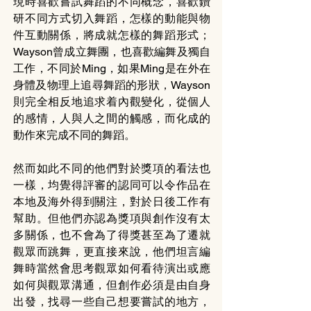
現時喜歡嘗試舞蹈的不同概念，喜歡鑽
研不同方式切入舞蹈，怎樣的動能與物
件互動關係，將成就怎樣的舞蹈形式；
Wayson曾成立舞團，也喜歡編舞及獨自
工作，不同於Ming，如果Ming是在外在
身體及物理上追尋舞蹈的形狀，Wayson
則完全相反地追求着內觀變化，從個人
的感情，人與人之間的觸感，而化成的
動作來完成不同的舞蹈。
然而如此不同的他們對於獎項的看法也
一樣，均覺得評審的認同可以令作品在
本地及海外得到關注，對於日後工作有
幫助。但他們亦認為獎項與創作沒有太
多關係，也不會為了得獎甚至為了遷就
觀眾而跳舞，更直接來說，他們坦言編
舞時當然會思考觀眾如何看待演出或應
如何與觀眾溝通，但創作必須是由自身
出發，找尋一些自己想要嘗試的地方，