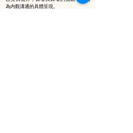
為內觀溝通的具體呈現。
在頒獎禮上，將會上演兩個沒有獲獎的
舞作，然而我一直在思考，它們又是否
以表演這種方式，將同場的舞者、獎
項、觀眾連繫在一起？如同白濰銘所說
如果有所有的動態也可以構成一場舞
蹈，那頒獎與獲獎，及當中的這兩個演
出，又是否一場大型舞蹈中的一陣清
新？又如盤彥燊所說，一切的互動，其
實也有心性上的關聯？
這兩個置於應屆與來屆年獎時間狹縫的
舞蹈，以這一種特殊的存在狀態，在舞
台上自由地游動。
===