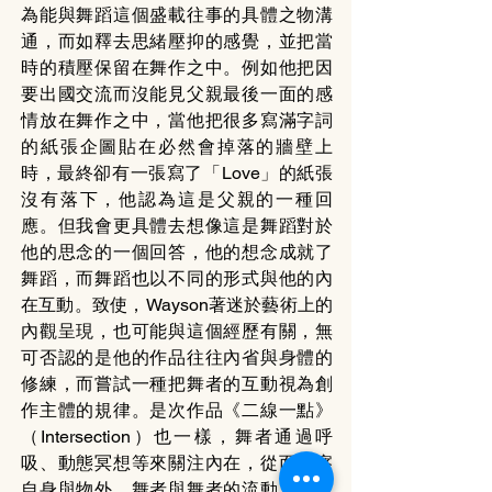
為能與舞蹈這個盛載往事的具體之物溝
通，而如釋去思緒壓抑的感覺，並把當
時的積壓保留在舞作之中。例如他把因
要出國交流而沒能見父親最後一面的感
情放在舞作之中，當他把很多寫滿字詞
的紙張企圖貼在必然會掉落的牆壁上
時，最終卻有一張寫了「Love」的紙張
沒有落下，他認為這是父親的一種回
應。但我會更具體去想像這是舞蹈對於
他的思念的一個回答，他的想念成就了
舞蹈，而舞蹈也以不同的形式與他的內
在互動。致使，Wayson著迷於藝術上的
內觀呈現，也可能與這個經歷有關，無
可否認的是他的作品往往內省與身體的
修練，而嘗試一種把舞者的互動視為創
作主體的規律。是次作品《二線一點》
（Intersection）也一樣，舞者通過呼
吸、動態冥想等來關注內在，從而觀察
自身與物外，舞者與舞者的流動，便成