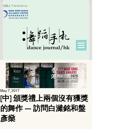
出版人 Published by
May 7, 2017
[中] 頒獎禮上兩個沒有獲獎
的舞作 — 訪問白濰銘和盤
彥燊