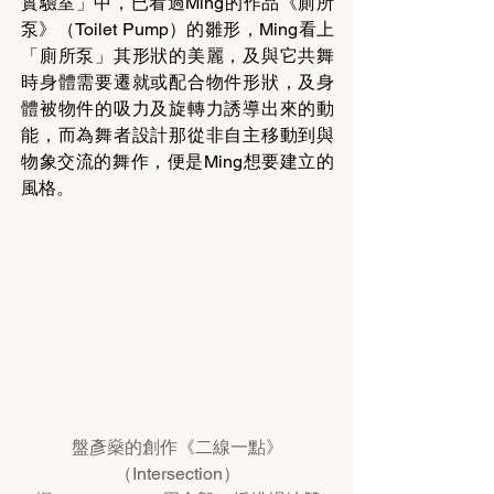
實驗室」中，已看過Ming的作品《廁所
泵》（Toilet Pump）的雛形，Ming看上
「廁所泵」其形狀的美麗，及與它共舞
時身體需要遷就或配合物件形狀，及身
體被物件的吸力及旋轉力誘導出來的動
能，而為舞者設計那從非自主移動到與
物象交流的舞作，便是Ming想要建立的
風格。
盤彥燊的創作《二線一點》
（Intersection）