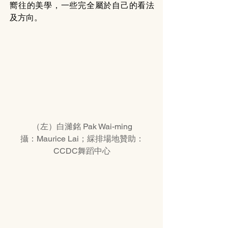
嚮往的美學，一些完全屬於自己的看法
及方向。
（左）白濰銘 Pak Wai-ming
攝：Maurice Lai；綵排場地贊助：
CCDC舞蹈中心