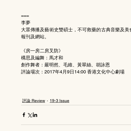
===
李夢
大眾傳播及藝術史雙碩士，不可救藥的古典音樂及美
報刊及網站。
《房一房二房叉防》
構思及編舞：馬才和
創作舞者：嚴明然、毛維、黃翠絲、胡詠恩
評論場次：2017年4月9日14:00 香港文化中心劇場
評論 Review
19-3 Issue