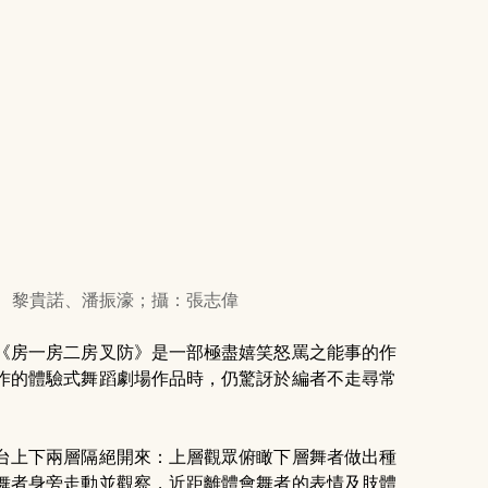
振宇、黎貴諾、潘振濠；攝：張志偉
《房一房二房叉防》是一部極盡嬉笑怒罵之能事的作
作的體驗式舞蹈劇場作品時，仍驚訝於編者不走尋常
台上下兩層隔絕開來：上層觀眾俯瞰下層舞者做出種
舞者身旁走動並觀察，近距離體會舞者的表情及肢體