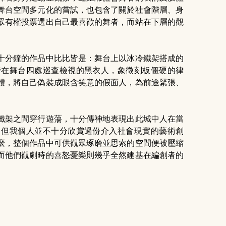
舞台空間多元化的嘗試，也包含了關於社會階層、身
眾有權投票選出自己最喜歡的舞者，而站在下層的觀
十分鐘的作品中比比皆是：舞台上以冰冷鐵架搭成的
時在舞台四處巡查檢視的黑衣人，象徵刻板僵硬的律
體，將自己偽裝成眼含笑意的假面人，為前途緊張、
鐵架之間穿行遊蕩，十分傳神地表現出此城中人在當
，但我個人並不十分欣賞過份介入社會現實的藝術創
麼，整個作品中可供觀眾琢磨並思索的空間便被壓縮
而他們觀劇時的喜怒憂樂則幾乎全然建基在編創者的