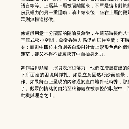
語言等等。上層與下層被隔離開來，不單是編者對於
份及權力的另一重隱喻：演出結束後，坐在上層的觀
眾則無權這樣做。
像這般用意十分顯豁的隱喻及象徵，在這部時長約八
牢籠式狹小空間，象徵香港人侷促的居住空間；不
令；而劇中四位主角則各自影射社會上形形色色的個
迷茫，卻又不得不被裹挾其中而抽身乏力。
舞作編排順暢，演員表演也落力。他們在層層搭建的
下所面臨的困境與掙扎。如是立意固然巧妙而應景
作。如果舞台上呈現的內容過於直白地針砭時弊，那
了。觀眾的情緒將自始至終都處在被掌控的狀態中，
動機與理念之上。