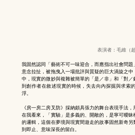
表演者：毛維（超
我固然認同「藝術不可一味迎合，而應指出社會問題
意念拉扯，被拖曳入一場批評與質疑的巨大渦旋之中
中，現實的微妙與複雜被簡單的「是／非」和「對／
到創作者在敘述現實的時候，失去向內探掘與求索
浮。
《房一房二房叉防》採納頗具張力的舞台表現手法，
在我看來，「實驗」是多義的、開敞的，是寧可曖昧
的邏輯，這個在夢境與現實間遊走的故事固然新奇另
到即止、意味深長的留白。