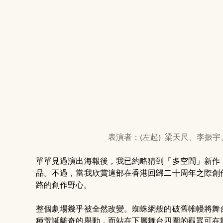
表演者：(左起)  梁天尺、李
單單見過演出海報後，我已約略猜到「多空間」新作
品。不過，當我欣賞這部在香港回歸二十周年之際創
路的創作野心。
整個劇場幾乎被全然改變。蜘蛛網般的破舊帷幔將舞
種荒誕離奇的舉動，而站在下層舞台四圍的觀眾可在