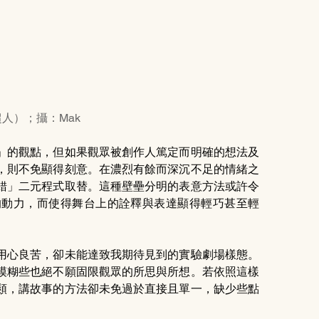
人）；攝：Mak
」的觀點，但如果觀眾被創作人篤定而明確的想法及
，則不免顯得刻意。在濃烈有餘而深沉不足的情緒之
錯」二元程式取替。這種壁壘分明的表意方法或許令
的動力，而使得舞台上的詮釋與表達顯得輕巧甚至輕
用心良苦，卻未能達致我期待見到的實驗劇場樣態。
模糊些也絕不願固限觀眾的所思與所想。若依照這樣
類，講故事的方法卻未免過於直接且單一，缺少些點