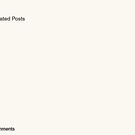
ated Posts
mments