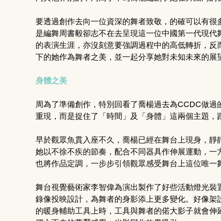
要透過創作去向一位資深的舞者致敬，的確可以有很
是編舞周書毅卻志不在去呈現這一位中國第一代現代
的表演生涯，亦沒刻意要強調過程中的高低轉折，反
下的她作為舞者之美，並一起分享她對未知未來的展望
身體之美 
周為了準備創作，特別回看了喬楊過去為CCDC做過
重現，而是捉住了「時間」及「身體」這兩個主題，
早於觀眾魚貫入座不久，喬楊已經在舞台上現身，靜
她以不徐不疾的節奏，配合不同器具作伸展運動，一
也將作品定調，一步步引領觀眾感受舞台上這位唯一舞
舞台視覺藝術家李智偉為演出製作了好些活動燈光裝
錄像投映設計，為舞者的身影添上更多變化。好像架
的暖身輔助工具上時，工具與舞者的偌大影子就會伸