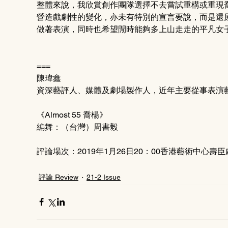
整體來說，我欣賞創作團隊選擇不去嘗試重構或重現
營造戲劇性的變化，亦未有特別的宣言要說，而是還
做著表演，同時也希望閒時能夠多上山走走的平凡女
===
陳瑋鑫
資深藝評人、媒體及劇場製作人，近年主要從事表演
《Almost 55 喬楊》
編舞：（台灣）周書毅
評論場次：2019年1月26日20：00香港藝術中心壽
評論 Review
21-2 Issue