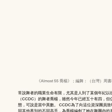
《Almost 55 喬楊》；編舞：（台灣）周書
常說舞者的職業生命有限，尤其是人到了某個年紀以
（CCDC）的舞者喬楊，雖然今年已經五十有四，但
態，可說是當中異數。 CCDC為了向這位資深團員
同其他界別的不同高手，為喬楊編創了她在舞團內的首個獨舞