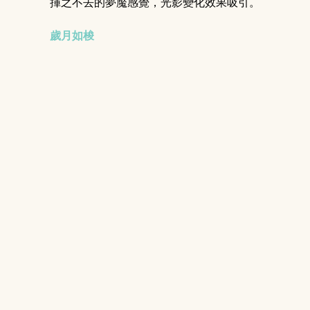
揮之不去的夢魘感覺，光影變化效果吸引。 
歲月如梭 