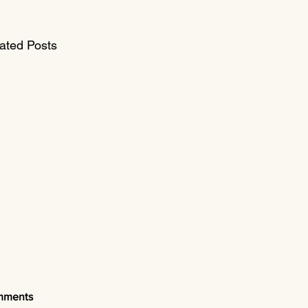
ated Posts
mments