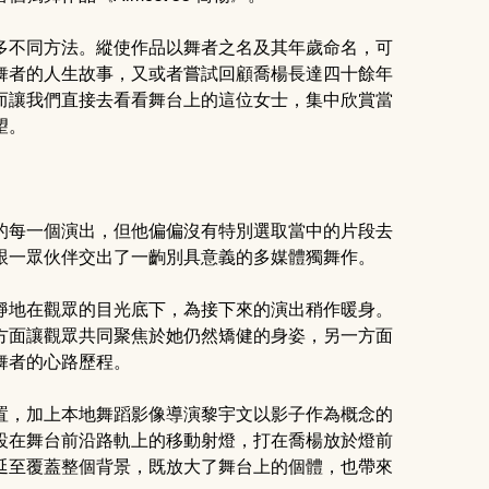
多不同方法。縱使作品以舞者之名及其年歲命名，可
舞者的人生故事，又或者嘗試回顧喬楊長達四十餘年
而讓我們直接去看看舞台上的這位女士，集中欣賞當
。 
的每一個演出，但他偏偏沒有特別選取當中的片段去
跟一眾伙伴交出了一齣別具意義的多媒體獨舞作。 
靜地在觀眾的目光底下，為接下來的演出稍作暖身。
方面讓觀眾共同聚焦於她仍然矯健的身姿，另一方面
者的心路歷程。 
置，加上本地舞蹈影像導演黎宇文以影子作為概念的
設在舞台前沿路軌上的移動射燈，打在喬楊放於燈前
延至覆蓋整個背景，既放大了舞台上的個體，也帶來