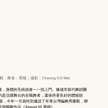
毅；舞者：喬楊；攝影：Cheung Chi Wai
後，身體的毛病就會一一找上門。像城市當代舞蹈團
仍是活躍舞台的全職舞者，還保持著良好的體能狀
致敬，今年一月就特別邀請了年青台灣編舞周書毅，聯
作品《Almost 55 喬楊》。 