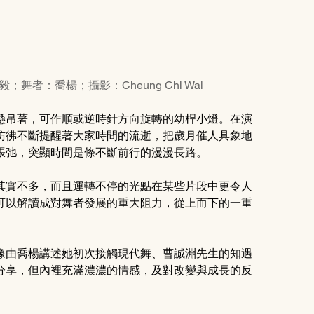
毅；舞者：喬楊；攝影：Cheung Chi Wai
懸吊著，可作順或逆時針方向旋轉的幼桿小燈。在演
彷彿不斷提醒著大家時間的流逝，把歲月催人具象地
張弛，突顯時間是條不斷前行的漫漫長路。 
其實不多，而且運轉不停的光點在某些片段中更令人
可以解讀成對舞者發展的重大阻力，從上而下的一重
像由喬楊講述她初次接觸現代舞、曹誠淵先生的知遇
分享，但內裡充滿濃濃的情感，及對改變與成長的反