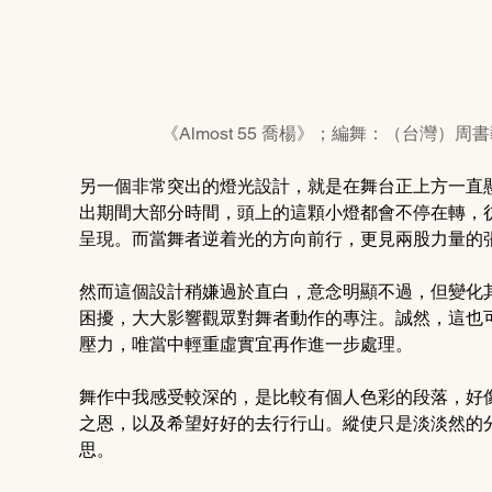
《Almost 55 喬楊》；編舞：（台灣）周書
另一個非常突出的燈光設計，就是在舞台正上方一直
出期間大部分時間，頭上的這顆小燈都會不停在轉，
呈現。而當舞者逆着光的方向前行，更見兩股力量的
然而這個設計稍嫌過於直白，意念明顯不過，但變化
困擾，大大影響觀眾對舞者動作的專注。誠然，這也
壓力，唯當中輕重虛實宜再作進一步處理。 
舞作中我感受較深的，是比較有個人色彩的段落，好
之恩，以及希望好好的去行行山。縱使只是淡淡然的
思。 