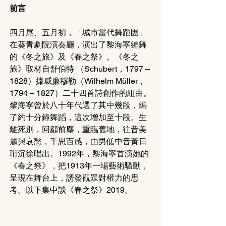
前言 
四月尾、五月初，「城市當代舞蹈團」
在葵青劇院演奏廳，演出了黎海寧編舞
的《冬之旅》及《春之祭》。《冬之
旅》取材自舒伯特 （Schubert，1797 – 
1828）據威廉穆勒（Wilhelm Müller，
1794 – 1827）二十四首詩創作的組曲。
黎海寧曾於八十年代選了其中幾段，編
了約十分鐘舞蹈，這次增加至十段。生
離死別，回顧前塵，重臨舊地，往昔美
麗與哀愁，千思百感，由男低中音黃日
珩沉徐唱出。1992年，黎海寧首演她的
《春之祭》，把1913年一場藝術騷動，
呈現在舞台上，誘發觀眾對權力的思
考。以下集中談《春之祭》2019。