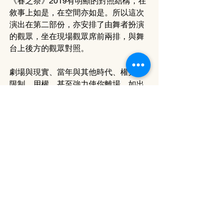
《春之祭》2019有明顯的對照結構，在
敘事上如是，在空間亦如是。所以這次
演出在第二部份，亦安排了由舞者扮演
的觀眾，坐在現場觀眾席前兩排，與舞
台上後方的觀眾對照。
劇場與現實、當年與其他時代、權力者
限制、用權，甚至強力使你離場，如出
一轍。卞之琳 （1910 – 2000)有兩句
詩：「你站在橋上看風景，看風景的人
在樓上看你」，一直在場上扮演看守者
的男人（陳俊瑋），脫掉燕尾禮服，要
離開舞台，爬上觀眾席，被人們窮追不
捨。
黎海寧這收結，呈現那些在權力系統的
人，其實並不自由。
黎海寧的《春之祭》，由在舞蹈排練場