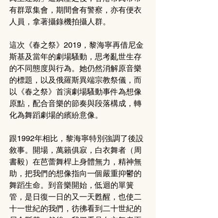
有群眾集會，期間會有警察，亦有便衣
人員，拿著攝錄機拍攝人群。
這次《春之祭》2019，黎海寧再借尼金
斯基及當年的劇場騷動，思考亂世生存
的不同態度與行為。她仍然消解原音樂
的標題，以及俄羅斯異端宗教祭儀，而
以《春之祭》首演劇場騷動事件為想像
原點，配合音樂的節奏與段落構成，轉
化為舞蹈劇場的繽紛意像。
跟1992年相比，黎海寧特別強調了後設
敘事。開場，萬籟俱寂，白衣舞者（周
書毅）在芭蕾舞桿上身體無力，精神無
助，把我們的想像指向一個嚴重抑鬱的
舞蹈生命。到音樂開始，低迴的單簧
管，是日復一日的又一天甦醒，也使二
十一世紀的我們，彷彿看到二十世紀的