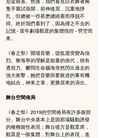
尼金斯基。然後，我們看見白衣舞者兩
隻手嘗試張開，前伸後屈，沉重地掙
扎，但總被一些甚麽纏繞着而掙脱不
得。終於我們看到了，因為揮之不去的
記憶 - 當年劇場觀眾的集體指控 - 劈空而
來。
《春之祭》開場音樂，從低迴突變為強
烈。黎海寧的理解是能量的借代，很有
透視力。鬱悶生命腦海突然閃出過去的
強大衝擊，她把音樂與要敘述的事有機
地結合，神來之筆，更勝原來的演出。
舞台空間佈局
《春之祭》2019的空間佈局有許多個部
分。舞台中央基本上是因那場騷動誘發
的種種個性表現；舞台後方是觀眾席，
觀眾是一個集體，對舞台上的表現，進