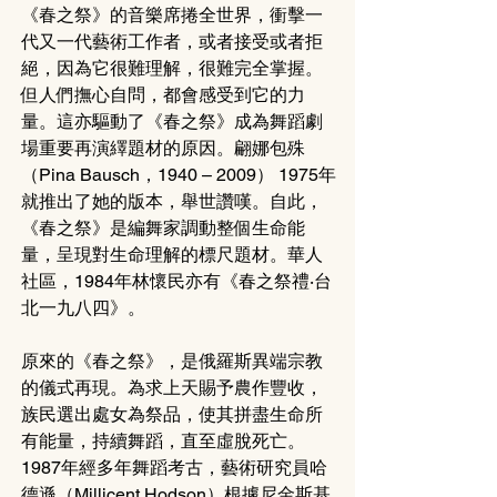
《春之祭》的音樂席捲全世界，衝擊一
代又一代藝術工作者，或者接受或者拒
絕，因為它很難理解，很難完全掌握。
但人們撫心自問，都會感受到它的力
量。這亦驅動了《春之祭》成為舞蹈劇
場重要再演繹題材的原因。翩娜包殊
（Pina Bausch，1940 – 2009） 1975年
就推出了她的版本，舉世讚嘆。自此，
《春之祭》是編舞家調動整個生命能
量，呈現對生命理解的標尺題材。華人
社區，1984年林懷民亦有《春之祭禮‧台
北一九八四》。
原來的《春之祭》，是俄羅斯異端宗教
的儀式再現。為求上天賜予農作豐收，
族民選出處女為祭品，使其拼盡生命所
有能量，持續舞蹈，直至虛脫死亡。
1987年經多年舞蹈考古，藝術研究員哈
德遜（Millicent Hodson）根據尼金斯基