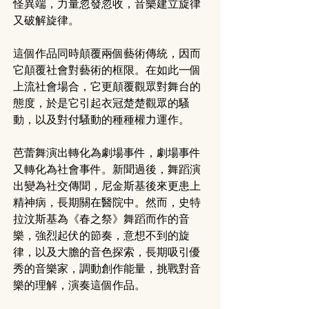
怪異端，力量忽發忽收，音樂建立旋律
又破解旋律。
這個作品同時顛覆兩個藝術傳統，因而
它顛覆社會對藝術的框限。在如此一個
上流社會場合，它更顛覆觀眾對舞台的
態度，於是它引起衣冠楚楚觀眾的騷
動，以及對付騷動的種種權力運作。
芭蕾舞演出轉化為劇場事件，劇場事件
又轉化為社會事件。新聞過後，舞蹈演
出變為社交傳聞，尼金斯基後來更患上
精神病，長期關在醫院中。然而，史特
拉汶斯基為《春之祭》舞蹈而作的音
樂，強烈起伏的節奏，意想不到的旋
律，以及大膽的音色探索，長期吸引優
秀的音樂家，調動創作能量，挑戰對音
樂的理解，演奏這個作品。