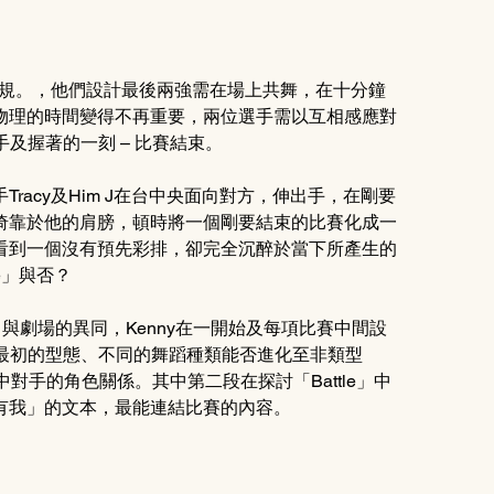
」的常規。，他們設計最後兩強需在場上共舞，在十分鐘
物理的時間變得不再重要，兩位選手需以互相感應對
及握著的一刻 – 比賽結束。
acy及Him J在台中央面向對方，伸出手，在剛要
倚靠於他的肩膀，頓時將一個剛要結束的比賽化成一
看到一個沒有預先彩排，卻完全沉醉於當下所產生的
e」與否？
le」 與劇場的異同，Kenny在一開始及每項比賽中間設
蹈最初的型態、不同的舞蹈種類能否進化至非類型
e」中對手的角色關係。其中第二段在探討「Battle」中
有我」的文本，最能連結比賽的內容。