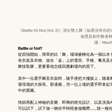
《Battle-Or-Not (Vol. 2)》演出雙人舞
儉豐及創作舞者
攝：Macfl
Battle or Not?
從四強開始，簡單的比「舞」場域被轉化為一個以木
有衣架及衣物、放在「桌」上的電筒、手槍、餐具及
舞技取勝，更要看他怎樣回應劇場內的當下。
其中一位選手舞至衣架時，隨手便把大褸披上，隨著
發現場的大探長。那邊廂，另一位上場的選手即拿起
中的寶藏。
情節再配上神秘的音樂、即興的燈光設計、以及演員A
可以試下，試下做一啲你平時唔會做嘅嘢...... 跳