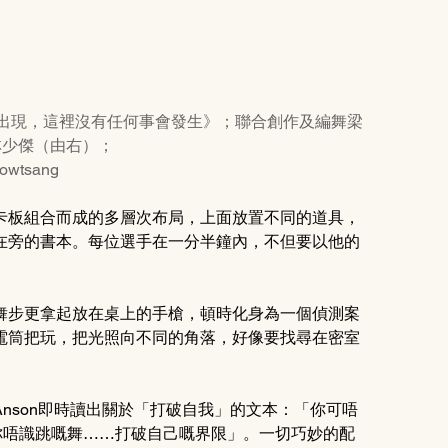
《如果沒有你的出現，這裡沒有任何事會發生》；聯合創作及編舞梁
林少傑（由右）；
owtsang
卡板組合而成的多層次布局，上面放置不同的道具，
在旁的書本。每位選手在一分半鐘內，不但要以他的
舞步更拿起放在桌上的手槍，頓時化身為一個偵測案
電筒把玩，把光照向不同的角落，好像要找尋在密室
nson即時讀出關於「打破自我」的文本：「你可唔
一種你唔識跳嘅舞……打破自己嘅界限」。一切巧妙的配