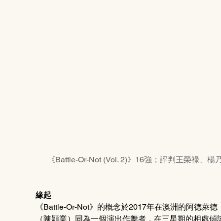
《Battle-Or-Not (Vol. 2)》16強；
緣起
《Battle-Or-Not》的概念於2017年在澳洲的阿德萊
（陳頴業）同為一個演出作舞者，在三星期的相處傾談間產生了