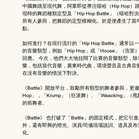
中國舞跳至現代舞，阿業即從專注嘻哈（Hip Hop
現時的舞蹈種類定型及「Hip Hop Battle」（嘻哈
所有人參與，把舞蹈的定型模糊化。於是便產生了當
點。
如何進行？在現行流行的「Hip Hop Battle」
的音樂類型，例如「Hip Hop」或「House」（
回應。 今次，他們大大地拉闊了比賽的音樂類型，除常
樂，包括當代音樂，廣東時代曲，環境聲音及古典音樂。
在没有音樂的情況下對決。
《Battle》開放平台，鼓勵所有類型的舞者參與，更
Hop」，「Krump」（狂派舞）、「Waackin
的前舞者。
《Battle》 也打破了「Battle」的固定模式，
外，還有即興的燈光、演員/司儀現場說詞、道具及
化。