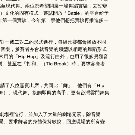
）跳至現代舞。兩位都希望開展一場舞蹈實驗，去改變
對決）文化的固有模式，嘗試開放「Battle」的平台給予
年第一個實驗，今年第二擊他們想把實驗再推進多一
通常以一對一或二對二的形式進行，每組比賽都會播放不同
浩室）音樂，參賽者亦會就音樂的類型以相應的舞蹈形式
用的「Hip Hop」及流行曲外，也用了很多另類音
甚至在「打和」（Tie Break）時，要求參賽者
邀請了八位嘉賓出席，共同比「舞」，他們有「Hip 
g」（甩舞）、現代舞、接觸即興的高手、更有台灣雲門舞集
把它引進劇場裡進行，並加入了大量的劇場元素，除音樂
布景。要求舞者的身體保持敏銳，回應現場的所有變