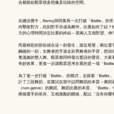
合都留給觀眾很多想像及玩味的空間。
在總決賽中，Kenny與阿業再一次打破「Battle
內擊敗對方，此刻對手亦成為舞伴。比賽如何了結？
方的心理時間決定比賽的終結 – 當兩人互相對望、伸手
而最精彩的部份就在這一刻發生，接近尾聲，兩位選手Tr
觸碰的一刻，女舞者把手遊走於男舞者的手背，把頭
隻溫婉的雙人舞。觀眾都同時發出驚訝的聲音。大家
奇妙效果，更進一步讓觀眾思考在看的是一場「Battl
為了進一步打破「Battle」 的模式，去探索「Batt
計了三段舞蹈，並嘗試在當中詰問舞蹈的本質 – 舞
（non-genre）的舞蹈、舞蹈比賽的本質、「Battl
兩個選手的依存、互相激勵的關係，配以「沒有你哪