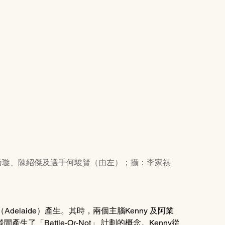
評判王榮祿、楊乃璇、陳紹傑及選手何駿賢（由左）；攝：李家祺
德（Adelaide）產生。其時，兩個主腦Kenny 及阿業
「Battle-Or-Not」 計劃的概念。Kenny從