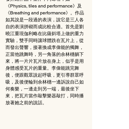
《Physics, tiles and performance》及
《Breathing and performance》。作品
如其說是一段過的表演，說它是三人各
自的表演拼砌而成比較合適。首先是劉
曉江重現伽利略在比薩斜塔上做的重力
實驗，雙手同時讓球體跌在瓦片上，從
而發出聲響，接著換成李偉能的獨舞，
正當他跳舞時，另一角落的余林橞躺下
來，將一片片瓦片放在身上，似乎是用
身體感受瓦片的重量。李偉能跳完舞
後，便跟觀眾說起呼吸，更引導群眾呼
吸，及後便輪到余林橞一邊訴說自己如
何奏樂，一邊走到另一端，最後坐下
來，把瓦片當作敲擊樂器敲打，同時播
放著她之前的說話。