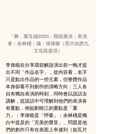
「舞．樂互碰2020」階段展演；表演
者：余林橞；攝：張偉樂（照片由西九
文化區提供）
李偉能在分享環節解說演出前一晚才提
出不同「作品名字」，從內容看，名字
只是點出作品的一些元素，但整體作品
本身卻看不到創作的清晰方向：三人各
自有獨自表演的時刻，同時會以說話去
講解，從說話中可理解到他們的表演各
有重點，例如劉曉江的重點是「重
力」；李偉能是「呼吸」；余林橞是獨
白中提及的「完美的聲音」。問題是他
們的創作只有在表面上串連到（如瓦片