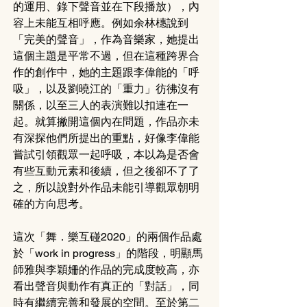
的運用、錄下聲音並在下段播放），內
容上未能互相呼應。例如余林橞說到
「完美的聲音」，作為音樂家，她提出
這個主題是平常不過，但在這種跨界合
作的創作中，她的主題跟李偉能的「呼
吸」，以及劉曉江的「重力」彷彿沒有
關係，以至三人的表演難以扣連在一
起。就算撇開這個內在問題，作品亦未
有深探他們所提出的重點，好像李偉能
嘗試引領觀眾一起呼吸，本以為是否會
有些互動元素和後續，但之後卻不了了
之，所以說對外作品未能引導觀眾朝明
確的方向思考。
這次「舞．樂互碰2020」的兩個作品處
於「work in progress」的階段，明顯馬
師雅與李穎姍的作品的完成度較高，亦
看出聲音與動作有真正的「對話」，同
時有繼續完善和發展的空間。至於第二