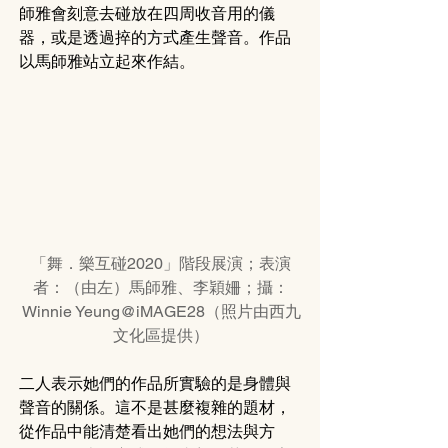
師雅會刻意去碰放在四周收音用的儀
器，或是透過捽的方式產生聲音。作品
以馬師雅站立起來作結。
「舞．樂互碰2020」階段展演；表演
者：（由左）馬師雅、李穎姍；攝：
Winnie Yeung@iMAGE28（照片由西九
文化區提供）
二人表示她們的作品所實驗的是身體與
聲音的關係。這不是甚麼複雜的題材，
從作品中能清楚看出她們的想法與方