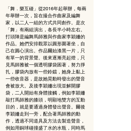
「舞．樂互碰」從2016年起舉辦，每兩
年舉辦一次，旨在撮合作曲家及編舞
家，以二人一組的方式共同創作。是次
「舞」有兩組演出，各長半小時左右。
打頭陣是編舞馬師雅與作曲家李穎姍的
作品。她們安排觀眾以圓形圍著坐，自
己在圓心演出。作品爾始漆黑一片，只
有單一的背景聲。後來逐漸亮起燈，只
見馬師雅被一個透明膠袋困著，努力掙
扎，膠袋內放有一些鈴鐺，她身上黏上
一些收音器，是故她晃動時發出的聲音
會被放大。及後李穎姍出現並解開膠
袋，二人開始有身體接觸，例如李穎姍
敲打馬師雅的膝頭，明顯地雙方的互動
目的，就是要通過身體發出聲音。爾後
李穎姍走到一旁，配合著馬師雅的動
作，透過不同道具及方法去製造聲音，
例如用銅球碰撞盛了水的水瓶，同時馬