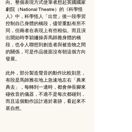
向。整個表現方式使筆者想起英國國家
劇院（National Theatre）的《科學怪
人》中，科學怪人「出世」後一段學習
控制自己身體的橋段，儘管重點有所不
同，但兩者在表現上有些相似。而且演
出開始時李穎姍操弄馬師雅身體的橋
段，也令人聯想到創造者與被造物之間
的關係，可是作品後面沒有朝這個方向
發展。
此外，部分製造聲音的動作比較刻意，
有段是馬師雅在地上急速地左右「典來
典去」，每轉到一邊時，都會伸長腳來
碰收音的儀器，不過不是每次都碰到，
而且這個動作設計過於著跡，看起來不
甚自然。