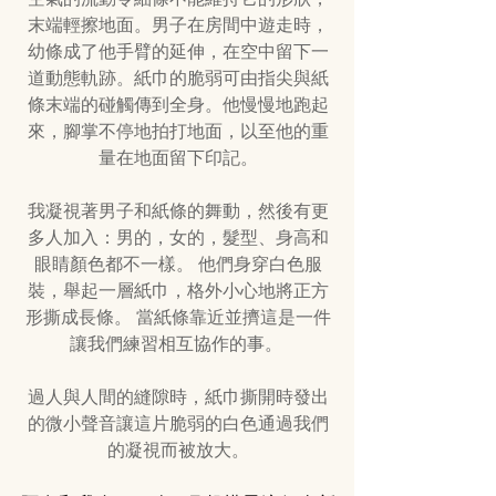
末端輕擦地面。男子在房間中遊走時，
幼條成了他手臂的延伸，在空中留下一
道動態軌跡。紙巾的脆弱可由指尖與紙
條末端的碰觸傳到全身。他慢慢地跑起
來，腳掌不停地拍打地面，以至他的重
量在地面留下印記。
我凝視著男子和紙條的舞動，然後有更
多人加入：男的，女的，髮型、身高和
眼睛顏色都不一樣。 他們身穿白色服
裝，舉起一層紙巾，格外小心地將正方
形撕成長條。 當紙條靠近並擠這是一件
讓我們練習相互協作的事。 
過人與人間的縫隙時，紙巾撕開時發出
的微小聲音讓這片脆弱的白色通過我們
的凝視而被放大。