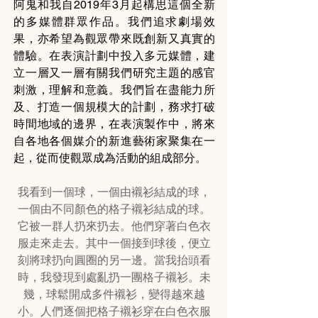
阿鬼和我自2019年3月起構思這個全新
的多媒體群眾作品。我們追求劇場效
果，亦希望為觀眾帶來既創新又真實的
體驗。在表演計劃中投入多元媒體，建
立一層又一層有關我們研究主題的感官
刺激，理解和意義。我們旨在盡能力所
及、打造一個規模大的計劃，務求打破
時間地域的邊界，在表演製作中，將來
自各地各個媒介的新進藝術家聚集在一
起，從而使觀眾成為活動的組成部分。
我看到一個球，一個由襯衫結成的球，
一個由不同顏色的格子襯衫結成的球。
它被一群人扔來扔去。他們穿著白色衣
服走來走去。其中一個接到球後，便立
刻將球扔向圓圈的另一邊。當我抬頭看
時，我發現到處亂扔一團格子襯衫。未
幾，球鬆開成多件襯衫，變得越來越
小。人們逐個把格子襯衫穿在白色衣服