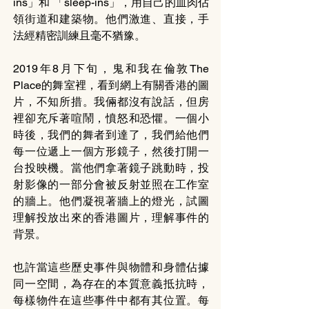
ins」和 「sleep-ins」，用自己的血肉佔
領街道和建築物。他們激進、直接，手
法經精密訓練且毫不猶豫。 
2019年8月下旬，鬼和我在倫敦The 
Place的舞室裡，看到網上有關香港的圖
片，不知所措。我倆都沒有說話，但房
裡卻充斥著喧鬧，憤怒和恐懼。一個小
時後，我們的舞者到達了，我們給他們
每一位遞上一個方形鏡子，然後打開一
台投映機。當他們拿著鏡子跳動時，投
射影像的一部分會被反射並照在工作室
的牆上。他們凝視著牆上的燈光，試圖
理解投放出來的香港圖片，理解事件的
背景。 
也許當這些歷史事件與物體和身體佔據
同一空間，為存在的本質意義抵抗時，
每樣物件在這些事件中都有其位置。每