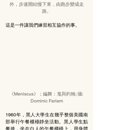
外，步速開紿慢下來，由跑步變成走
路。
這是一件讓我們練習相互協作的事。 
《Meniscus》；編舞：鬼與約翰; 攝: 
Dominic Farlam
1960年，黑人大學生在幾乎整個美國南
部舉行午餐櫃檯靜坐活動。黑人學生點
餐後，坐在白人的午餐櫃檯上，用身體