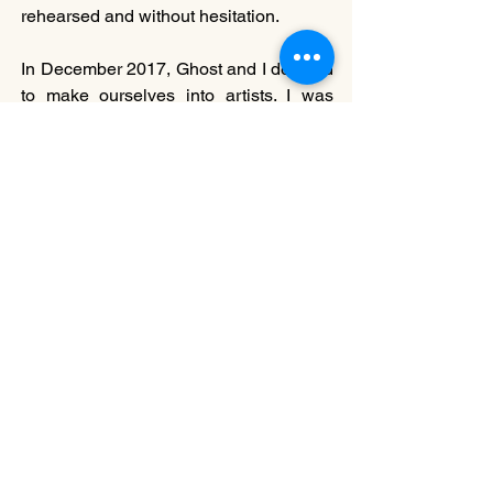
rehearsed and without hesitation.
In December 2017, Ghost and I decided 
to make ourselves into artists. I was 
working as a research assistant at a 
marine biology laboratory at the Hong 
Kong University of Science and 
Technology. Ghost was an analyst 
programmer, mainly building Android 
mobile applications. We came to the 
realisation that we were both probably 
not doing what we were ‘made for’. 
Hence, we embarked on a journey to 
rediscover who we were. We came to 
London in September 2018. Nine 
months later, our understanding of 
‘making ourselves into artists’ reached a 
pivotal point, where it was no longer 
only about what kind of work we were 