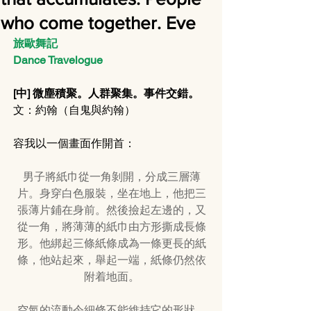
who come together. Eve
旅歐舞記 
Dance Travelogue
[中] 微塵積聚。人群聚集。事件交錯。 
文：約翰（自鬼與約翰）
容我以一個畫面作開首：
男子將紙巾從一角剝開，分成三層薄
片。身穿白色服裝，坐在地上，他把三
張薄片鋪在身前。然後撿起左邊的，又
從一角，將薄薄的紙巾由方形撕成長條
形。他綁起三條紙條成為一條更長的紙
條，他站起來，舉起一端，紙條仍然依
附着地面。
空氣的流動令細條不能維持它的形狀，