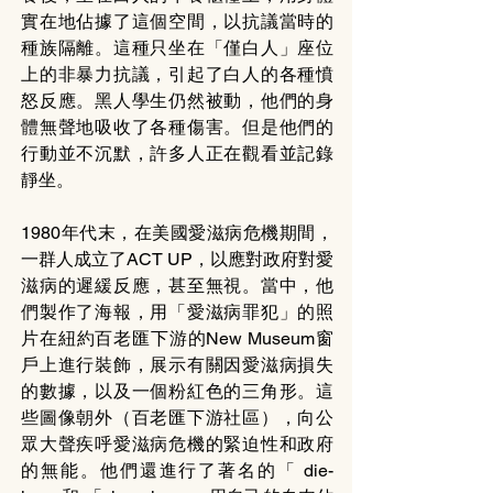
實在地佔據了這個空間，以抗議當時的
種族隔離。這種只坐在「僅白人」座位
上的非暴力抗議，引起了白人的各種憤
怒反應。黑人學生仍然被動，他們的身
體無聲地吸收了各種傷害。但是他們的
行動並不沉默，許多人正在觀看並記錄
靜坐。
1980年代末，在美國愛滋病危機期間，
一群人成立了ACT UP，以應對政府對愛
滋病的遲緩反應，甚至無視。當中，他
們製作了海報，用「愛滋病罪犯」的照
片在紐約百老匯下游的New Museum窗
戶上進行裝飾，展示有關因愛滋病損失
的數據，以及一個粉紅色的三角形。這
些圖像朝外（百老匯下游社區），向公
眾大聲疾呼愛滋病危機的緊迫性和政府
的無能。他們還進行了著名的「 die-