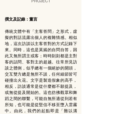
PROJECT
撰文及記錄：董言
傳統文體中有「主客答問」之形式，虛
擬的對話流露出個人的複雜情感。相似
地，這次訪談以主客答對的方式記錄下
來。同時，這也是莫嫣的自問自答，因
此又無所謂主或客；時時刻刻都是主對
客的詰問、客對主的超越。往常所見訪
談之體例，似乎總有一個絕妙的開頭，
交互雙方總是無所不談，任何細節皆可
碰撞出火花。文字是製造假象的高手，
相反，訪談通常是從什麼都不願提及，
或無從提及開始的。這也彷彿觀眾和舞
蹈之間的聯繫，可能自無所適從到若有
所知，也可能是從堅信不移至墮入雲霧
中。由此，我們的起點即是「難以溝