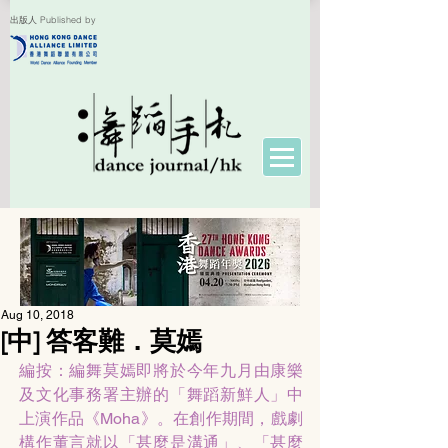
出版人 Published by
Aug 10, 2018
[中] 答客難．莫嫣
編按：編舞莫嫣即將於今年九月由康樂
及文化事務署主辦的「舞蹈新鮮人」中
上演作品《Moha》。在創作期間，戲劇
構作董言就以「甚麼是溝通」、「甚麼