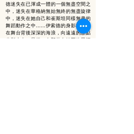
德迷失在已渾成一體的一個無盡空間之
中，迷失在華格納無始無終的無盡旋律
中，迷失在她自己和崔斯坦同樣無盡的
舞蹈動作之中……伊索德的身影亦隱沒
在舞台背後深深的海浪，向遠遠的那點
光影走去。最後，在那片自始至終黑沉
低調、神秘莫名的空間中，華格納無盡
的歌聲樂韻似乎並未消失，兩個陷於難
以相愛的心靈糾纏不清的晃動仍在……
濃濃一片，慢慢向觀眾席瀰漫過來的，
是那永無止境的無盡痛苦與愛戀。那可
真是至為獨特，感人肺腑的難得體驗，
這可是將華格納完消化、打碎後再融合
出來的結晶！
===
《崔斯坦與伊索德》
導演：勅使川原三郎 
聯合導演：佐東利穂子 