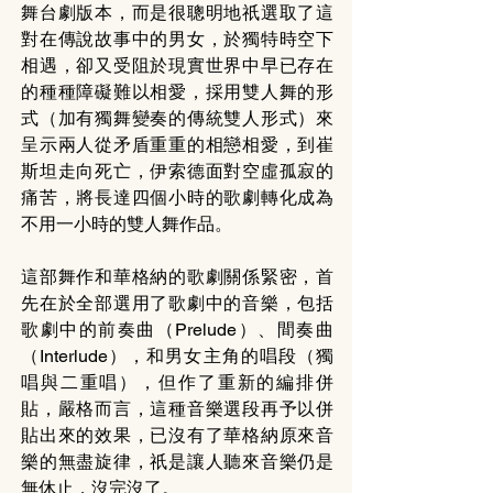
舞台劇版本，而是很聰明地祇選取了這
對在傳說故事中的男女，於獨特時空下
相遇，卻又受阻於現實世界中早已存在
的種種障礙難以相愛，採用雙人舞的形
式（加有獨舞變奏的傳統雙人形式）來
呈示兩人從矛盾重重的相戀相愛，到崔
斯坦走向死亡，伊索德面對空虛孤寂的
痛苦，將長達四個小時的歌劇轉化成為
不用一小時的雙人舞作品。 
這部舞作和華格納的歌劇關係緊密，首
先在於全部選用了歌劇中的音樂，包括
歌劇中的前奏曲（Prelude）、間奏曲
（Interlude），和男女主角的唱段（獨
唱與二重唱），但作了重新的編排併
貼，嚴格而言，這種音樂選段再予以併
貼出來的效果，已沒有了華格納原來音
樂的無盡旋律，祇是讓人聽來音樂仍是
無休止，沒完沒了。 