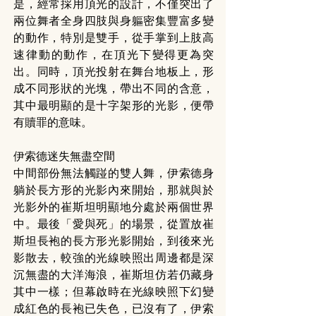
是，經常採用頂光的設計，不僅突出了
兩位舞者全身四肢與身軀密集豐富多變
的動作，特別是雙手，從手掌到上肢高
速律動的動作，在頂光下變得更為突
出。同時，頂光投射在舞台地板上，形
成不同形狀的光塊，帶出不同的含意，
其中最明顯的是十字架形的光影，便帶
有贖罪的意味。 
伊索德迷失無盡空間
中間部份無法觸踫的雙人舞，伊索德身
躺於長方形的光影內來開始，那就與於
光影外的崔斯坦明顯地分處於兩個世界
中。最後「愛與死」的場景，從置放崔
斯坦長袍的長方形光影開始，到後來光
影散去，較強的光線映照出周邊都是深
沉無盡的大洋海浪，崔斯坦仿若仍藏身
其中一樣；但幕啟時在光線映照下幻變
成紅色的長袍已失色，已沒有了，伊索