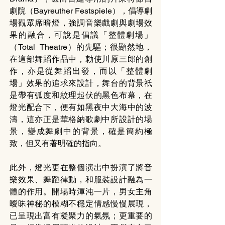
劇院（Bayreuther Festspiele），倡導劇
場觀眾席暗燈，強調音樂戲劇與劇場效
果的融合，可說是倡議「整體劇場」
（Total  Theatre）的先驅；很顯然地，
在這部舞蹈作品中，勅使川原三郎的創
作，亦是從舞蹈出發，而以「整體劇
場」效果的追求來設計，舞台的背景祇
是帶有弧度和紋理起伏的黑色布幕，在
燈光配合下，便有如黑夜中大海中的波
濤，這亦正是華格納歌劇中所設計的場
景，變成舞劇中的背景，確是簡約極
致，但又有著明確的指向。
此外，燈光更在整個演出中扮演了將音
樂效果、舞蹈律動，和服裝設計融為一
體的作用。開場時渾沌一片，男女主角
曖昧神秘的模糊不穩定情感慢慢展現，
已呈現出富有凝聚力的氣氛；更重要的