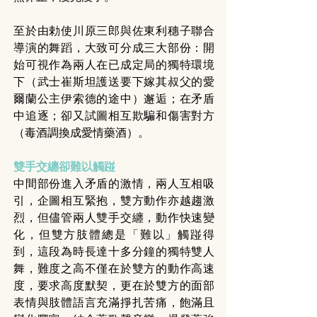
至於由勅使川原三郎與佐東利穗子聯合
導演的舞蹈，大致可分成三大部份：開
始可視作為兩人在已成定局的獨特環境
下（武士崔斯坦護送要下嫁其叔父的愛
爾蘭公主伊索德的途中）邂逅；在矛盾
中追逐；卻又試圖相互欺騙和傷害對方
（毒酒調換成愛情藥酒）。
雙手交纏卻難以觸踫
中間部份進入矛盾的激情，兩人互相吸
引，企圖相互緊抱，雙方動作亦越趨激
烈，但儘管兩人雙手交纏，動作快速變
化，但雙方肢體總是「難以」觸踫得
到，這段為時長達十多分鐘的獨特雙人
舞，難度之高不僅在於雙方的動作高速
度，要求高度默契，更在於雙方的面部
表情與肢體語言充滿掙扎苦痛，飽滿且