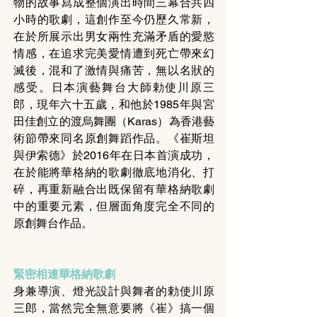
物的故事寫成整個演出時間三幕合共四
小時的歌劇，這創作至今仍歷久常新，
在於所展示出男女兩性充滿矛盾的愛慾
情感，在追求完美愛情遭到死亡帶來幻
滅後，混和了激情與痛苦，無以名狀的
感受。日本演藝舞台大師勅使川原三
郎，現年六十五歲，和他於1985年與宮
田佳創立的渡烏舞團（Karas）為香港藝
術節帶來同名原創舞蹈作品。《崔斯坦
與伊索德》於2016年在日本首演成功，
在於能將華格納的歌劇徹底地消化、打
碎，再重新融合出既保留有華格納歌劇
中的重要元素，但層面角度完全不同的
原創舞台作品。
緊密相連華格納歌劇
身兼導演、燈光設計與舞者的勅使川原
三郎，當然完全無意要將《崔》搞一個