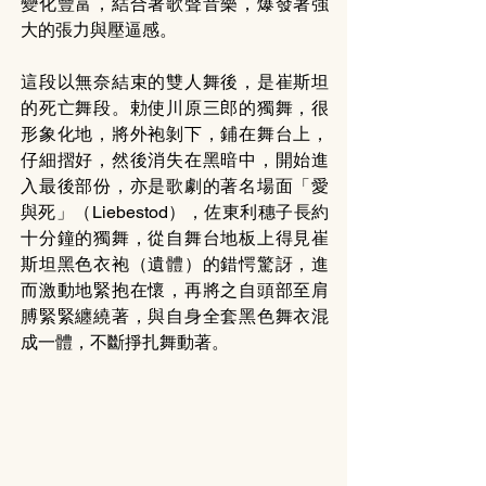
變化豐富，結合著歌聲音樂，爆發著強
大的張力與壓逼感。
這段以無奈結束的雙人舞後，是崔斯坦
的死亡舞段。勅使川原三郎的獨舞，很
形象化地，將外袍剝下，鋪在舞台上，
仔細摺好，然後消失在黑暗中，開始進
入最後部份，亦是歌劇的著名場面「愛
與死」（Liebestod），佐東利穗子長約
十分鐘的獨舞，從自舞台地板上得見崔
斯坦黑色衣袍（遺體）的錯愕驚訝，進
而激動地緊抱在懷，再將之自頭部至肩
膊緊緊纏繞著，與自身全套黑色舞衣混
成一體，不斷掙扎舞動著。 