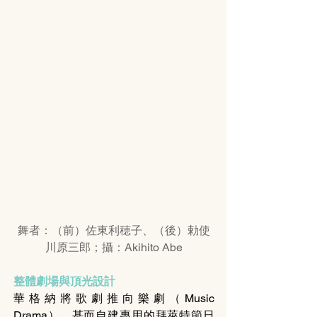
舞者：（前）佐東利穂子、（後）勅使
川原三郎；攝：Akihito Abe
整體劇場與頂光設計
華格納將歌劇推向樂劇（Music 
Drama），甚而自建專用的拜萊特節日