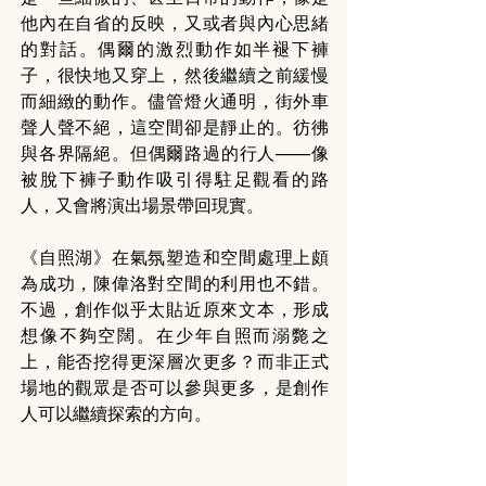
他內在自省的反映，又或者與內心思緒
的對話。偶爾的激烈動作如半褪下褲
子，很快地又穿上，然後繼續之前緩慢
而細緻的動作。儘管燈火通明，街外車
聲人聲不絕，這空間卻是靜止的。彷彿
與各界隔絕。但偶爾路過的行人——像
被脫下褲子動作吸引得駐足觀看的路
人，又會將演出場景帶回現實。
《自照湖》在氣氛塑造和空間處理上頗
為成功，陳偉洛對空間的利用也不錯。
不過，創作似乎太貼近原來文本，形成
想像不夠空闊。在少年自照而溺斃之
上，能否挖得更深層次更多？而非正式
場地的觀眾是否可以參與更多，是創作
人可以繼續探索的方向。