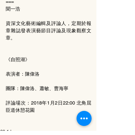
===
聞一浩    
資深文化藝術編輯及評論人，定期於報
章雜誌發表演藝節目評論及現象觀察文
章。
《自照湖》
表演者：陳偉洛
團隊：陳偉洛、蕭敏、曹海寧
評論場次：2018年1月2日22:00 北角屈
臣道休憩花園
20-1 Issue