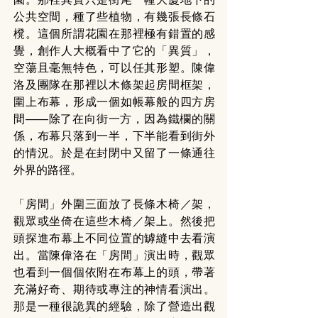
公共空間，種了些植物，有幾張長條石
櫈。這個所謂花園在那裡極有錯置的感
覺，創作人大概看中了它的「異質」，
空蕩且毫無特色，可以任其形塑。陳偉
洛及團隊在那裡以木條架起房間框架，
圍上布幕，形成一個如帳幕般的四方房
間——除了在向街一方，因為鐵欄的關
係，布幕只落到一半，下半能看到街外
的情況。於是在封閉中又留了一條通往
外界的路徑。
「房間」外圍三面放了長條木椅／架，
觀眾或坐倚在這些木椅／架上。然後把
頭探進布幕上不同位置的罅縫中去看演
出。當陳偉洛在「房間」演出時，觀眾
也看到一個個依附在布幕上的頭，帶著
充滿好奇、期待或專注的神情看演出。
那是一種很詭異的經驗，除了營造出觀