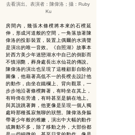
去看演出。表演者：陳偉洛；攝：Ruby 
Ku
房間內，幾張木條櫈將本來的石櫈延
伸，形成河道般的空間，一角落放著陳
偉洛的投影裝置，裝置上偶爾的水滴聲
是演出的唯一音效。《自照湖》故事本
於西方美少年迷戀湖水中自已的倒影而
不慎溺斃，葬身處長出水仙花的傳說。
陳偉洛的演出也呈現了這種顧影自盼的
圖像，他藉著高低不一的長櫈去設計他
的動作，由坐在鐵欄上、背向觀眾，一
步步地沿著條櫈舞著，有時坐在其上，
有時倚在旁邊，有時甚至是躺在地上。
與其說跳著舞，他更像是呈現一個人獨
處時那種孤寂無聊的狀態。陳偉洛身軀
帶著少年般的稚嫩，演出中大幅的動作
或舞動不多，除了移動之外，大部份都
是一些細微的、甚至日常的動作，像是