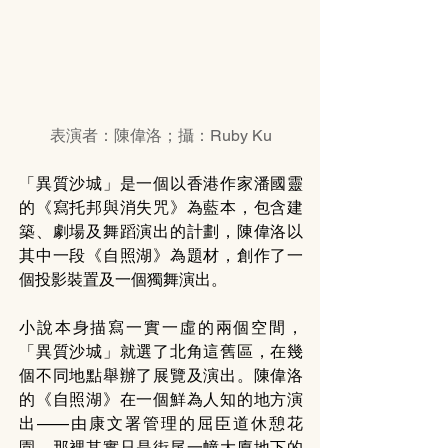
表演者：陳偉洛；攝：Ruby Ku
「異質沙城」是一個以香港作家潘國靈
的《寫托邦與消失咒》為藍本，包含建
築、劇場及舞蹈演出的計劃，陳偉洛以
其中一段《自照湖》為題材，創作了一
個投影裝置及一個獨舞演出。
小說本身描寫一實一虛的兩個空間，
「異質沙城」就選了北角這舊區，在幾
個不同地點舉辦了展覽及演出。陳偉洛
的《自照湖》在一個鮮為人知的地方演
出——由康文署管理的屈臣道休憩花
園。那裡其實只是街尾一幢大廈地下的