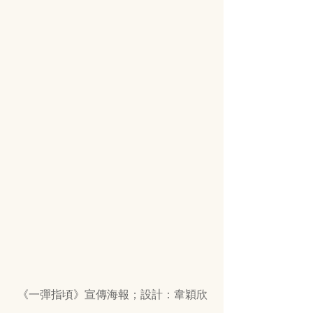
《一彈指頃》宣傳海報；設計：韋穎欣