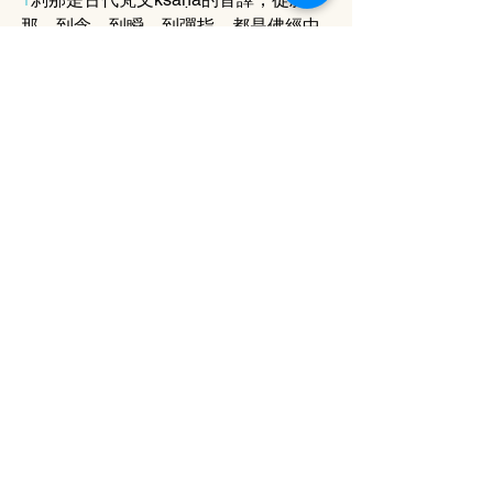
那，到念，到瞬，到彈指，都是佛經中
用來表示極短暫的時間單位量詞。
===
葉智仁
現職香港浸會大學副研究員，並在過往
十多年於浸大、城大及理大等院校作兼
任講師或導師，研究及教課之餘，間中
寫舞評、劇評。
《一彈指頃》
編舞／導演：石嘉琁 
評論場次：2017年 9月24日15:00 上環
文娛中心香港舞蹈團「八樓平台」
19-6 Issue
評論 Review