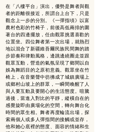
在「八樓平台」演出，優勢是舞者與觀
者的距離很接近，所謂台上台下，只是
觀念上一步的分別。《一彈指頃》以富
農村色彩的竹椅子，前後高低兩排的圍
著台的四邊擺放，任由觀眾挑選喜歡的
位置坐。四位舞者第一次出場，就熱烈
地以混合了新疆維吾爾民族民間舞的踏
步節奏和律動風格，邊跳邊繞圈走並跟
觀眾互動，營造的氣氛呈現了鄉間以自
娛為舞蹈目的之原初意義。觀眾坐在竹
椅上，在音樂聲中彷彿成了城鎮廣場上
或鄉村山坡上的群眾，一瞬間喚醒了人
與人要互動及要開心的生活態度。喧騰
過後，當進入對比的平靜，縱橫自在的
感覺旋即由廣場化的空間，轉向舞台化
時間的眾生相。舞者再度輪流出場，探
索兩個人或多人彈指間的接觸或並存，
他和她心底裡的態度、面容的情緒和生