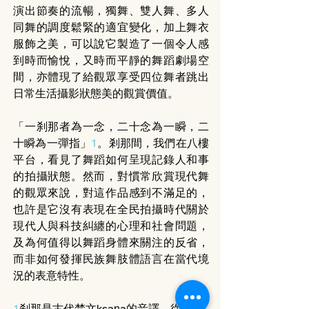
演出節奏的流暢，獨舞、雙人舞、多人
同舞的調度鬆緊的適宜變化，加上舞衣
服飾之美，可以說它製造了一個令人感
到時而愉悅，又時而平靜的舞蹈劇場空
間，亦體現了給觀眾享受四位舞者跳出
日常生活攝影狀態美的觀賞價值。
「一刹那者為一念，二十念為一瞬，二
十瞬為一彈指」
1
。剎那間，我們在八樓
平台，看見了舞蹈如何呈現記錄人和事
的拍攝狀態。然而，對慣常欣賞現代舞
的觀眾來說，對這作品感到不滿足的，
也許是它沒有表現在全民拍攝時代關於
現代人與科技糾纏的心理和社會問題，
及為何值得以舞蹈身體來關注的反省，
而非如何發揮民族舞肢體語言在當代境
況的表意特性。
1
刹那是古代梵文ksaṇa的音譯，從刹