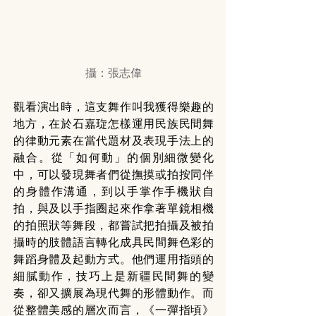
攝：張志偉
觀看演出時，這支舞作叫我獲得樂趣的
地方，在於石嘉琁怎樣運用民族民間舞
的律動元素在當代題材及表現手法上的
融合。從「如何動」的個別細微變化
中，可以發現舞者們從撫摸或拍按同伴
的身體作溝通，到以手掌作手機狀自
拍，與及以手指圈起來作拿著單鏡相機
的拍照狀等舞段，都嘗試把拍攝及被拍
攝時的肢體語言轉化成具民間舞色彩的
舞蹈身體及起動方式。他們運用指頭的
細膩動作，技巧上是新疆民間舞的變
奏，卻又擴展為現代舞的形體動作。而
從整體美感的層次而言，《一彈指頃》