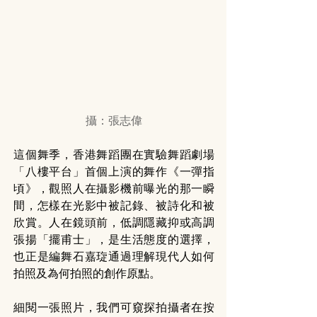
攝：張志偉
這個舞季，香港舞蹈團在實驗舞蹈劇場
「八樓平台」首個上演的舞作《一彈指
頃》，觀照人在攝影機前曝光的那一瞬
間，怎樣在光影中被記錄、被詩化和被
欣賞。人在鏡頭前，低調隱藏抑或高調
張揚「擺甫士」，是生活態度的選擇，
也正是編舞石嘉琁通過理解現代人如何
拍照及為何拍照的創作原點。
細閱一張照片，我們可窺探拍攝者在按