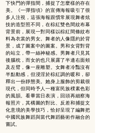
下快門的彈指間，捕捉了怎麼樣的存在
美。《一彈指頃》的宣傳海報吸引了很
多人注視，這張海報跟慣常展現舞者炫
技的造型照不同，在棕紅雙色間紋布幕
背景前，展現一對同樣以棕紅間條紋布
料為衣裳的男女。舞者的人像隱約於背
景，成了圖案中的圖案。男和女背對背
的站立，帶一絲神秘感。男舞者只見其
後腦枕，而女的也只展露了半邊右面頰
及左臂，像一座雕塑。女舞者冷豔沒有
半點動感，但浸淫於棕紅調的暖和，卻
釋出一份靜態美。她身上服飾的剪裁很
現代，但同時予人一種富民族樸素色彩
的風韻。看畢當日表演，回頭再細察海
報照片，其構圖的對比、反差和捕捉文
化意境的美學技巧，恰好呈現了編舞把
中國民族舞蹈與當代舞蹈藝術作融合的
嘗試。