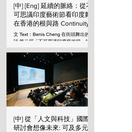
with a fi
[中] [Eng] 延續的脈絡：從不
可思議印度藝術節看印度舞
在香港的根與路 Continuity
in Motion: Weaving the
文 Text：Benis Cheng 在街頭舞出的對
"Thread of Tradition” of
話 第二屆「不可思議印度藝術節」於 3
Indian Dance in Hong Kong
月 21 日及 22 日在蘭桂坊舉行，由香港
印度印度駐港總領事館與蘭桂坊協會合
辦，兩天的節目涵蓋十多組傳統、民族
及寶萊塢舞蹈表演與街頭巡遊，並有瑜
伽、烹飪示範、心理健康講座、電影放
映、音樂表演及文化攤位，包括印度餐
廳、ISKCON HK（國際奎師那知覺協
會香港分會）、Henna（傳統手部彩
繪）、Ayurveda（阿育吠陀是源自印度
的千年傳統醫學，主張透過自然療法達
[中] 從「人文與科技」國際
成身心平衡 印度傳統草本養生）等，為
觀眾提供多層次的文化體驗。
研討會想像未來: 可及多元