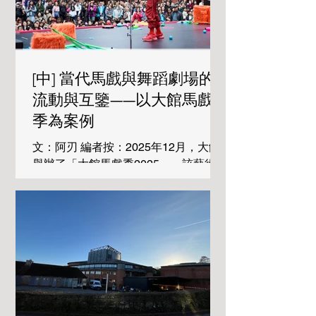
常規的資助架構與建制體系內尋找空
間。長久以來，本地主要舞團與香港演
藝學院（HKAPA）體系形成了一股穩
固的「正統引力」*1。而這次演出，創
[中] 當代馬戲與舞蹈劇場的
辦人 Kelsey Ang 成功獲得香港藝術發
展局（HKADC）的資助，走出一條結
流動與互鑒——以大館馬戲
合「專業製作」、「跨界青訓（Pre-
季為案例
professional）」與「舞蹈企業家模
式」的複合路徑。作為一位在香港土生
文：阿刃 編者按：2025年12月，大館
土長、早期在香港青年藝術協會
舉辦了「大館馬戲季2025」，該藝術平
（HKYAF）展露身體天賦並受到啟蒙
台是香港首個以當代馬戲作為主題的藝
的非華裔獨立編舞家，她過去曾於
術節，截至2025年已舉辦到第八屆。
JCCAC 黑盒劇場發表個人作品《Until
「當代馬戲」作為當代表演的新趨勢，
the Night Falls Away》，如今帶領平台
在香港卻是方興未艾。《舞蹈手札》邀
昂然步入西九大盒，在獨立舞蹈圈與主
請到內地資深舞評人阿刃，從「大館馬
流建制之間，開闢了一片值得關注的
戲季2025」出發，探討當代馬戲在當代
「異質空間」。 選擇與現
表演中的定位，以及在地發展的可能
性。 廿世紀中後葉，當代馬戲（或稱