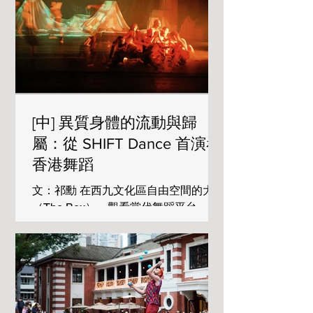
[中] 異質身體的流動與歸
屬：從 SHIFT Dance 首演看
香港舞蹈
文：祁勳 在西九文化區自由空間的大盒
（The Box），觀看當代舞蹈平台
SHIFT Dance 的首演《COMMON
GROUNDS》，提供了一個從身體實踐
觀照香港文化生態的切片。 攝：
intheblink0faneye and To Wing （照片
由 SHIFT Dance 提供） 舞蹈生態的多
元層次 在香港發展當代舞，往往需要在