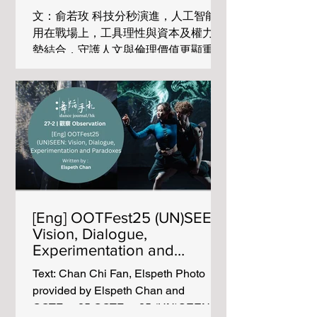
BEYOND Bollywood 受邀演出三場街
文：俞若玫 科技分秒演進，人工智能已
頭巡遊 - Baraat Procession。原為印度
用在戰場上，工具理性與資本及權力強
婚禮迎親隊伍的 Baraat，在這裡被轉化
勢結合，守護人文與倫理價值更顯重
為流動的文化巡遊，象徵喜悅、祝福與
要。今年3月8日，第八屆「無限亮」
社群凝聚。我構思這巡遊概念主題「傳
(‘No Limits 2026’) 於大館舉辦國際研討
承之線」，以絲巾為象徵，串連古典印
會，以「人文與科技——引領共融創
度舞 Kathak 與2023年列入 UNESCO
新，重塑人類未來」為主題，邀請本地
非物質文化遺產的 Gujarat Garba，最
及國際共九個專業團隊，分享人文科技
終以寶萊塢舞點燃街頭氣氛。傳統不是
創新的實踐案例。這些實作顯示：科技
靜止遺產，而是一條被不斷舞動與重新
創新不僅延伸身體機能、提升效率，更
編織的文化線。舞者穿行
能重塑認知框架，改變設計思維，超越
「健全中心主義」（ableism）的預
[Eng] OOTFest25 (UN)SEEN:
設，拓展更深廣的「可及性」
Vision, Dialogue,
（accessibility），讓不同能力的人共
Experimentation and
享資源、知識、空間與表達機會，開展
Paradoxes
更多元的未來。 大會把九個團隊的實
Text: Chan Chi Fan, Elspeth Photo
踐，分為三組：城市重塑、創作界面及
provided by Elspeth Chan and
共融生態。因篇幅有限，此文未能一一
OOTFest25 OOTFest25 (UN)SEEN is