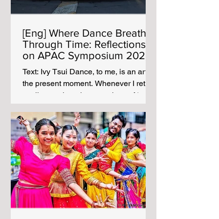
「新馬戲」）和舞蹈劇場
（Tanztheater）在歐美地區同時發軔，
但由於新馬戲的街頭屬性及其表演場域
[Eng] Where Dance Breathes
的鬆散性，長期以來對於它的系統性研
Through Time: Reflections
究相對於其創作表演實踐顯得相對滯
on APAC Symposium 2025 |
後。香港大館（Tai Kwun）於近年開展
舞在當下，留案未來：APAC
的「小心意・大眾樂」當代馬戲藝術
Text: Ivy Tsui Dance, to me, is an art of
Symposium 2025 的身體反
季，則集結了國際優秀的當代馬戲表演
the present moment. Whenever I return
藝術家及其作品於該平台上演，同時還
to all ever-changing questions of ‘my
思
設有「亞洲馬戲平台」，讓人們看到了
relationship with dance’,
亞洲及本土青年藝術家們，具有在地性
understanding its past becomes a
的當代馬戲作品。這就使人們得以通過
crucial pathway. It allows me to
這一平台窺探到當代馬戲的前沿現狀。
encounter and re-encounter dance
如今，當代馬戲已經具備了先鋒藝術的
anew and opens wider landscapes for
姿態，或說代表當代城市景觀的一種新
me to dance in the future. Photo: Ivy
的表演類型。 而舞蹈劇場則與當代馬戲
Tsui I often think of dance as fire. It has
有著諸多重合與相似：比如同樣以身體
no fixed form, yet it is intense and
作為主要載體，
carries a luminous energy that can
ignite human connection. As a person