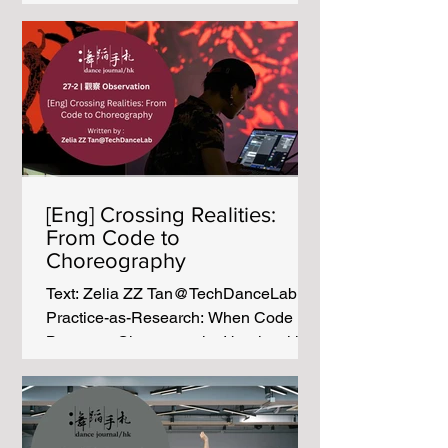
盡錄，但以「可及性」作為分享的框
a live-hybrid festival gathering artists
架，嘗試思考當中七個案例，如何以科
and creative technologists to explore
技作為社會行動的工具，打開共融的未
embodiment/movement and digital
來面貌。 照片由 無限亮 提供 從健全主
presence through XR (Extended
義到多元感觀設計：讓空間可及 對於不
Reality), MR (Mixed Reality), AI,
少殘疾及神經多元者來說，進入公共空
andmachine learning. Held from June
間不是容易的事，簡單到公園沒有可坐
5 - 8 at Riverside Studios in London
下的椅子，或商場的旋轉門，都足以限
and online via Open Online Theatre
制他們日常活動的空間。空間設計本
(OOT), the festival is conceived as a
[Eng] Crossing Realities:
site for radical experimentation and
From Code to
dialogue at the intersectio
Choreography
Text: Zelia ZZ Tan@TechDanceLab
Practice-as-Research: When Code
Becomes Choreography I begin with a
simple question: what happens when
physical sensation is treated as data?
Drawing on practice and theory, I treat
coding not as backstage support but