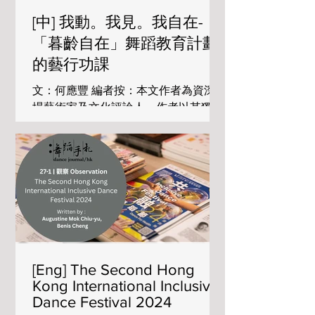
間。 筆者於2025年3月份出席了由無限
亮主辦的國際研討會，會議主題是「創
[中] 我動。我見。我自在-
新與共融在亞洲城市的轉型力量」，會
「暮齡自在」舞蹈教育計劃
議期間亦跟部份海外舞者和策展人的對
的藝行功課
談，以及欣賞了該節的一些演出節目。
本文整理了筆者由該研討會和與藝術
文：何應豐 編者按：本文作者為資深劇
家、策展人對談後的延伸想法和對香港
場藝術家及文化評論人，作者以其獨特
共融藝術現況的觀察。 「無限亮」國際
視野和經驗，以宏觀角度審視「暮齡自
研討會之現場實況 / 照片由 無限亮 No
在」舞蹈教育計劃，並以其風格化的文
Limits 提供 共融藝術的障礙 在無限亮
筆，書寫對該計劃的觀察。因應作者要
國際研討會中，聽到來自澳洲的「墨爾
求，此文章以原文版本刊載。 舞蹈 X
本藝穗節」（Melbourne Fringe
文字 -《日月圓舞》| 編舞：羅思朗
Festival）文化平等顧問嘉露蓮．鮑迪
Sarah Lo | 藝術家 (文字)：俞若玫 Cally
（Caroline Bowditch）和北京「身身不
Yu 參演機構 ：香港聖公會西環長者綜
息文化交流中心
合服務中心 Hong Kong Sheng Kung
Hui Western District Elderly
[Eng] The Second Hong
Community Centre 攝：CKY （照片由
Kong International Inclusive
新約舞流 提供） 新約舞流繼2019-
Dance Festival 2024
2022 年舉辦的「音語來回」舞蹈教育