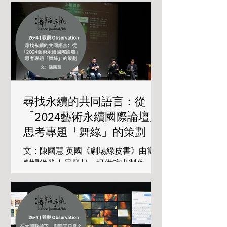
《快雪時晴》 攝：Mak Cheong-wai
(照片由 香港舞蹈團 提供) 這可說是博
覽會開幕之作，由香港舞蹈團擔綱，假
西九文化區戲曲中心上演，由楊雲濤編
舞，以書聖王羲之的手帖及數封短訊，
將文字間的意境轉化為舞蹈和形體動
作。舞台設計如同一張白色宣紙，穿著
灰和黑舞衣的舞者就好像文字活現在紙
尋找永續的共同語言：從
上，分別表達「氣象」、「墨象」及
「心象」。 在「氣象」中，舞者穿著偏
「2024藝術永續國際論壇」
向中性的上衣和長褲，糅合太極動作及
思考專題「舞綠」的策劃
步伐，沒有明顯的陰柔陽剛之別。「墨
象」中的一段男女共舞《卿佳不》，原
文：陳國慧 英國《劇場綠皮書》由當地
表達向對方問好及思念，但從舞者的神
劇場從業人員發起，提供演出製作、場
態及彼此距離看來，情感顯得淡然。此
館營運和劇場建築邁向零廢棄的規劃架
外，《痛當奈何》一段，一位舞者用長
構，鼓勵劇場工作者實踐環保，達成永
水袖從台上的墨池中潑墨在牆上來表達
續目標。綠皮書有一條短片，介紹這個
「痛」，在台左則有滴滴墨雨打在另一
永續項目的緣起，當地劇場工作者自下
位舞者身上，使其有痛苦掙扎之態。雖
而上推動，如何在策略上更有效地使其