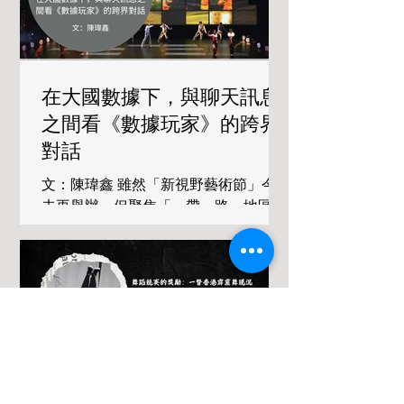
然這一段可以展示採用速乾物料為舞台
不論在整合過去的問題、目前的執行方
裝置的技術，但段落之間並沒有一個故
法，和未來持續進行的可能性，都能有
事脈絡聯繫，觀者未感書聖之痛。「心
機地協作，提出邁向永續的過渡方案，
象」以群舞作結，在姚珏剛勁而輕快的
需要「提供指引、設定標準和共同語
在大國數據下，與聊天訊息
小提
言，目的在於一起面對這轉型」。他們
之間看《數據玩家》的跨界
強調的這種共同感（togetherness），
對我來說，是今年策劃專題「舞綠」時
對話
最為重要的元素。 《劇場綠皮書》德語
文：陳瑋鑫 雖然「新視野藝術節」今年
版 （照片由德國劇場及舞台技術協會網
未再舉辦，但聚焦「一帶一路」地區藝
頁提供） 很多時令人非常沮喪的是，各
術的「亞藝無疆」自去年起接續而生。
國領袖在那些討論氣候變化和世界性永
是屆開幕節目《數據玩家》（The
續策略的高峰會上，各自視自己地方的
Accountants）由出生於英國倫敦、擁
利益為首位，難以達成共識，而我們的
有印度及加勒比血統的導演基夫．漢
地球則無助地任由人類肆意破壞。在這
（Keith Khan），聯同中國編舞家謝
樣的語境下，尋到共同語言變得困難；
欣、印度編舞家泰倫斯．劉易士
因此在很多時候，我更相信以民間的創
（Terence Lewis）和馬克露．杜馬絲
意和想像力，及其可能找到的共同語
（Mahrukh Dumasia）共同編創。整台
言，作為產生影響的推動力。這也是
節目不僅有跨文化的演創班底，呈現上