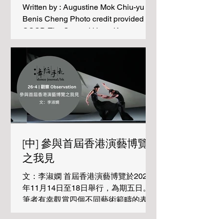
Written by : Augustine Mok Chiu-yu &
計劃，延伸至「暮齡自在」的三年舞蹈
Benis Cheng Photo credit provided by
教育計劃，以舞蹈為骨幹，同時邀請不
CCCD The Second Hong Kong
同背景的藝術工作者一起共建行動平
International Inclusive Dance Festival
台，聚焦和「暮齡人士」合作，構築
(HKIIDF) took place in 2024. Co-
「共融的藝術」。當中由策展、執行到
organised by Centre For Community
體現整個計劃的旅程，講究多重多邊多
Cultural Development (CCCD),
向度的合成運動，殊不簡單。我曾參與
BEYOND Bollywood and Eaton Hong
2019-2022 年的「音語來回」計劃，這
Kong, this second edition featured
次以觀察員身分參與「暮齡自在」的龐
twice the number of activities of the first
大工程，不是三言兩語可說清楚的事！
edition: fifteen workshops, five shows
「暮齡自在」舞蹈教育計劃
in three days, six Screenings-cum-
[中] 參與首屆香港演藝博覽
Seminars, two thematic exhibitions
之我見
and a tour of six performa
文：李淑嫻 首屆香港演藝博覽於2024
年11月14日至18日舉行，為期五日。
筆者有幸觀賞四個不同藝術範疇的表演
項目，分別是： 一、《快雪時晴》