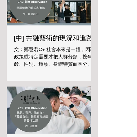
as a fully fledged choreographic
medium. Zelia performing a VJ set
(2024) at a club event alongside her
dance cohort and professor Ariel
Osterweis, blending real-time visuals
[中] 共融藝術的現況和進路
and movement in a vibrant, high-
energy environment /
文：鄭慧君C+ 社會本來是一體，因著
政策或特定需要才把人群分類，按年
齡、性別、種族、身體特質而區分。若
果以上不同背景人士在公園散步，一般
人不會刻意說這個公園「共融」。但若
然他們在一個活動共舞，大概這會被稱
為共融舞蹈活動。為甚麼會有這樣的分
別? 當社會把人們分類後再湊合起來，
便會被稱作「共融」。如果「自然而
然」混起來，就是日常，不用刻意提
「共融」；但現時社會卻常以「共融」
為口號，反映了群體之間仍有融合的空