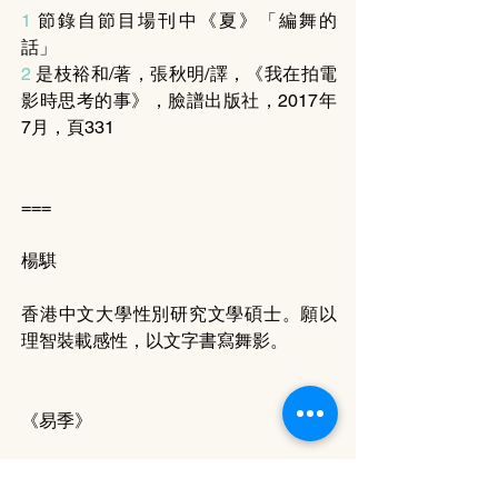
1 
節錄自節目場刊中《夏》「編舞的
話」
2
 是枝裕和/著，張秋明/譯，《我在拍電
影時思考的事》，臉譜出版社，2017年
7月，頁331
===
楊騏
香港中文大學性別研究文學碩士。願以
理智裝載感性，以文字書寫舞影。
《易季》
編舞：（澳洲）陳小寶、（澳洲艾斯普