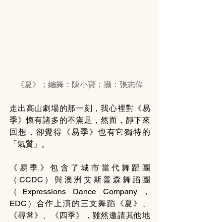
《夏》；編舞：陳小寶；攝：張志偉
走出高山劇場的那一刻，我心裡對《易
季》懷有諸多的不滿足，然而，靜下來
回想，卻覺得《易季》也有它獨特的
「氣質」。
《易季》包含了城市當代舞蹈團
（CCDC）與澳洲艾斯普森舞蹈團
（Expressions Dance Company，
EDC）合作上演的三支舞蹈《夏》、
《尋常》、《四季》，雖然邀請其他地