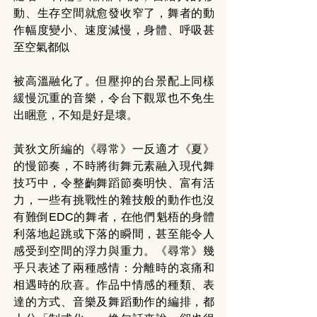
動、生存空間就愈發收窄了，舞者的動
作幅度變小、速度減慢，身體、呼吸甚
至空氣都似
被高溫融化了。但壓抑的台景配上同樣
緩慢沉重的音樂，令台下觀眾也不免生
出睏意，不知是好是壞。
黃狄文所編的《尋常》一反適才《夏》
的慢節奏，不時將街舞元素融入現代舞
技巧中，令整齣舞蹈節奏明快、富有活
力，一些有挑戰性的雜技般的動作也沒
有難倒EDC的舞者，在他們魁梧的身體
利落地起跳或下落的瞬間，甚至能令人
感受到空間的浮力與重力。《尋常》幾
乎只表述了兩種感情：分離時的哀痛和
相遇時的欣喜。作品中情感的種類、表
達的方式、音樂及舞蹈動作的編排，都