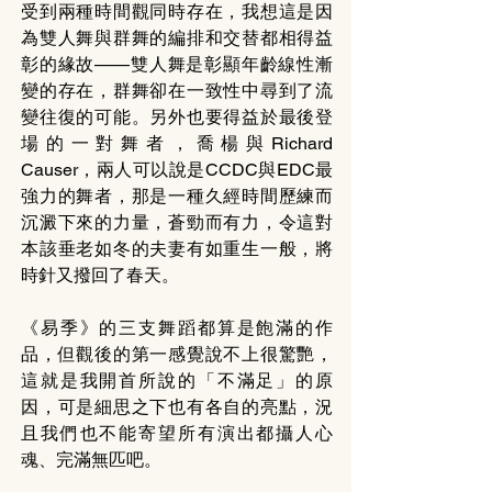
受到兩種時間觀同時存在，我想這是因
為雙人舞與群舞的編排和交替都相得益
彰的緣故——雙人舞是彰顯年齡線性漸
變的存在，群舞卻在一致性中尋到了流
變往復的可能。另外也要得益於最後登
場的一對舞者，喬楊與Richard 
Causer，兩人可以說是CCDC與EDC最
強力的舞者，那是一種久經時間歷練而
沉澱下來的力量，蒼勁而有力，令這對
本該垂老如冬的夫妻有如重生一般，將
時針又撥回了春天。
《易季》的三支舞蹈都算是飽滿的作
品，但觀後的第一感覺說不上很驚艷，
這就是我開首所說的「不滿足」的原
因，可是細思之下也有各自的亮點，況
且我們也不能寄望所有演出都攝人心
魂、完滿無匹吧。