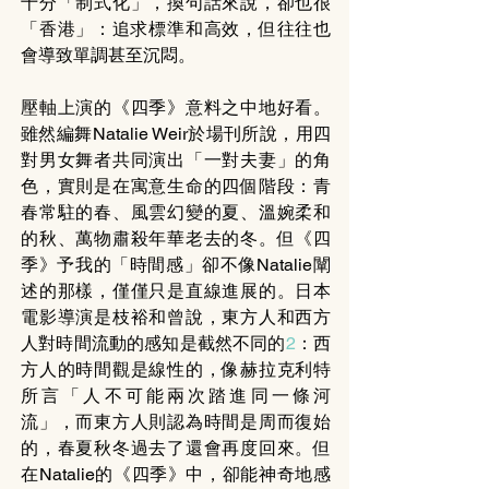
十分「制式化」，換句話來說，卻也很
「香港」：追求標準和高效，但往往也
會導致單調甚至沉悶。
壓軸上演的《四季》意料之中地好看。
雖然編舞Natalie Weir於場刊所說，用四
對男女舞者共同演出「一對夫妻」的角
色，實則是在寓意生命的四個階段：青
春常駐的春、風雲幻變的夏、溫婉柔和
的秋、萬物肅殺年華老去的冬。但《四
季》予我的「時間感」卻不像Natalie闡
述的那樣，僅僅只是直線進展的。日本
電影導演是枝裕和曾說，東方人和西方
人對時間流動的感知是截然不同的
2
：西
方人的時間觀是線性的，像赫拉克利特
所言「人不可能兩次踏進同一條河
流」，而東方人則認為時間是周而復始
的，春夏秋冬過去了還會再度回來。但
在Natalie的《四季》中，卻能神奇地感