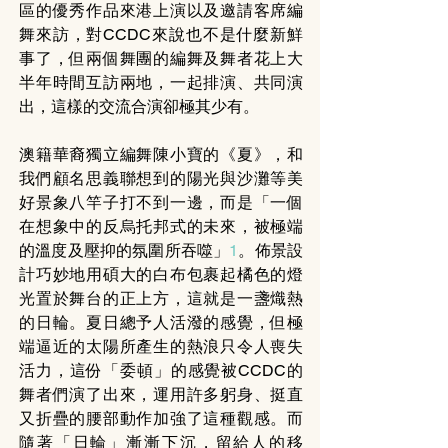
區的優秀作品來港上演以及邀請客席編
舞來訪，對CCDC來說也不是什麼新鮮
事了，但兩個舞團的編舞及舞者花上大
半年時間互訪兩地，一起排演、共同演
出，這樣的交流合演卻極其少有。
澳籍華裔獨立編舞陳小寶的《夏》，和
我們顧名思義聯想到的陽光與沙灘等美
好景象八竿子打不到一邊，而是「一個
在想象中的反烏托邦式的未來，被極端
的溫度及壓抑的氛圍所吞噬」
1
。佈景設
計巧妙地用碩大的白布包裹起橘色的燈
光置於舞台的正上方，這就是一盞熾熱
的日輪。夏日總予人活潑的感覺，但極
端逼近的太陽所產生的熱浪只令人喪失
活力，這份「委頓」的感覺被CCDC的
舞者們演了出來，運用許多躬身、挺直
又折疊的腰部動作加強了這種觀感。而
隨著「日輪」漸漸下沉，留給人的移