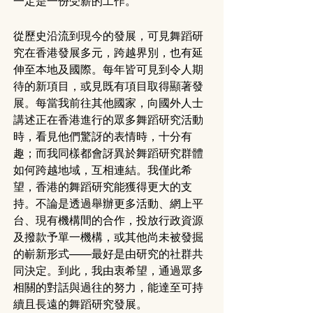
一定是一份受薪的工作。
從歷史沿流到現今的發展，可見舞蹈研
究在香港發展多元，跨越界別，也有延
伸至本地及國際。每年皆可見到令人期
待的新項目，或見既有項目取得顯著發
展。每當我前往其他國家，向國外人士
講述正在香港進行的眾多舞蹈研究活動
時，看見他們驚訝的表情時，十分有
趣；而我同樣都會訝異於舞蹈研究群體
如何跨越地域，互相連結。我僅此希
望，香港的舞蹈研究能獲得更大的支
持。不論是透過舉辦更多活動、網上平
台、現有機構間的合作，投放行政資源
及撥款予單一機構，或其他尚未被發掘
的嶄新形式——最好是由研究的社群共
同決定。到此，我由衷希望，通過眾多
相關的對話與過往的努力，能達至可持
續且長遠的舞蹈研究發展。