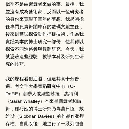
似乎不是由習舞者來做的事。最後，我
並沒有成為藝術家，反而以一位研究者
的身份來實現了童年的夢想。我起初擔
任專門負責舞蹈庫存的數碼文獻主任，
後來則嘗試探索動作捕捉技術，作為我
實踐為本的博士研究一部份，使我得以
探索不同進路參與舞蹈研究。今天，我
就憑著這些經驗，教導本科及研究生研
究的技巧。
我的歷程看似迂迴，但這其實十分普
遍。考文垂大學舞蹈研究中心（C-
DaRE）創辦人兼總監莎拉．惠特利
（Sarah Whatley）本來是個舞者和編
舞，碰巧她的博士研究乃為蕭日恆．戴
維斯（Siobhan Davies）的作品作整理
存檔。自此以後，她進行了一系列包含