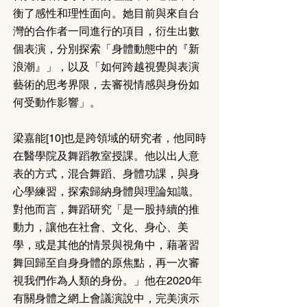
衡了感性和理性面向。她目前與來自台
灣的合作者一同進行的項目，衍生出數
個表演，分別探索「身體動態中的『新
浪潮』」，以及「如何跨越視覺與表演
藝術的思考界限，去審視情感與身份如
何受動作影響」。
梁嘉能[10]也是跨領域的研究者，他同時
在醫學院及舞蹈教室授課。他以出人意
表的方式，混合舞蹈、身體功課，與身
心學練習，探索歸納身體與理論知識。
對他而言，舞蹈研究「是一股持續的推
動力，讓他在社會、文化、身心、美
學，或是其他的情景與視角中，藉著習
舞回歸至自身身體的原焦點，再一次審
視我們作為人類的身份。」他在2020年
有關身體之網上會議演說中，完美演示