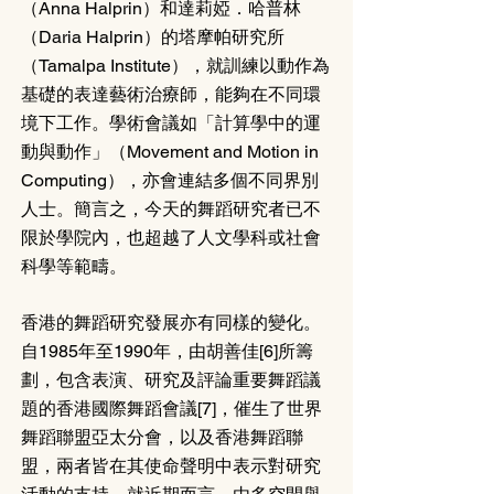
（Anna Halprin）和達莉婭．哈普林
（Daria Halprin）的塔摩帕研究所
（Tamalpa Institute），就訓練以動作為
基礎的表達藝術治療師，能夠在不同環
境下工作。學術會議如「計算學中的運
動與動作」（Movement and Motion in 
Computing），亦會連結多個不同界別
人士。簡言之，今天的舞蹈研究者已不
限於學院內，也超越了人文學科或社會
科學等範疇。
香港的舞蹈研究發展亦有同樣的變化。
自1985年至1990年，由胡善佳[6]所籌
劃，包含表演、研究及評論重要舞蹈議
題的香港國際舞蹈會議[7]，催生了世界
舞蹈聯盟亞太分會，以及香港舞蹈聯
盟，兩者皆在其使命聲明中表示對研究