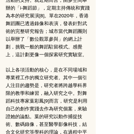
活動的支持。就近期而言，由多空間舉
辦的「i-舞蹈節」，定期主持傳統和實踐
為本的研究展演[8]。單在2020年，香港
舞蹈團已透過錄像和表演，發表針對武
術的完整研究報告；城市當代舞蹈團則
以舉辦了「數位觀眾參與」的網上計
劃，挑戰一般的舞蹈駐留模式。感覺
上，這計劃更像一個探索研究實驗室。
以上各項活動的核心，是在不同場域和
專業裡工作的獨立研究者。其中一個引
人注目的趨勢是，研究者將跨越學科界
限的教學和練習，融入研究之中。對舞
蹈科技專家葉彩鳳[9]而言，研究是利用
自己的創作實踐去作為研究個案，來驗
證她的論點。葉的研究以動作捕捉技
術、數碼錄像，甚至醫學影像科技，結
合文化研究等學科的理論，在過程中平