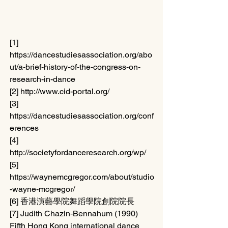
[1] 
https://dancestudiesassociation.org/abo
ut/a-brief-history-of-the-congress-on-
research-in-dance
[2] http://www.cid-portal.org/
[3] 
https://dancestudiesassociation.org/conf
erences
[4] 
http://societyfordanceresearch.org/wp/
[5] 
https://waynemcgregor.com/about/studio
-wayne-mcgregor/
[6] 香港演藝學院舞蹈學院創院院長
[7] Judith Chazin‐Bennahum (1990) 
Fifth Hong Kong international dance 