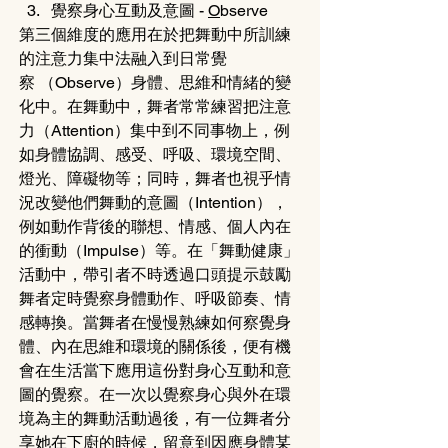
覺察身心互動及意圖 - 
O
bserve
第三個維度的應用在於把舞動中所訓練
的注意力集中法融入到日常覺
察 （Observe）身體、思維和情緒的變
化中。在舞動中，舞者常常練習把注意
力（Attention）集中到不同事物上，例
如身體協調、感受、呼吸、環境空間、
燈光、障礙物等；同時，舞者也視乎情
況改變他們舞動的意圖（Intention），
例如動作背後的聯想、情感、個人內在
的衝動（Impulse）等。在「舞動健康」
活動中，帶引者不時透過口頭提示鼓勵
舞者定時覺察身體動作、呼吸節奏、情
感轉換。當舞者在慢慢熟練如何察覺身
體、內在思維和環境的關係後，便有機
會在生活當下應用這份對身心互動和意
圖的覺察。在一次以覺察身心與外在環
境為主的舞動活動過後，有一位舞者分
享她在下廚的時候，留意到因應身體某