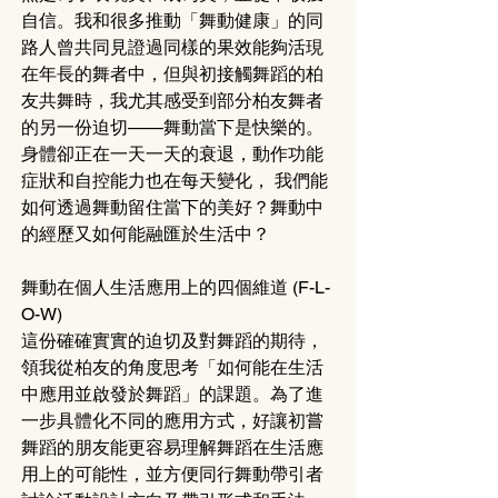
自信。我和很多推動「舞動健康」的同
路人曾共同見證過同樣的果效能夠活現
在年長的舞者中，但與初接觸舞蹈的柏
友共舞時，我尤其感受到部分柏友舞者
的另一份迫切——舞動當下是快樂的。
身體卻正在一天一天的衰退，動作功能
症狀和自控能力也在每天變化， 我們能
如何透過舞動留住當下的美好？舞動中
的經歷又如何能融匯於生活中？
舞動在個人生活應用上的四個維道
(F-L-
O-W)
這份確確實實的迫切及對舞蹈的期待，
領我從柏友的角度思考「如何能在生活
中應用並啟發於舞蹈」的課題。為了進
一步具體化不同的應用方式，好讓初嘗
舞蹈的朋友能更容易理解舞蹈在生活應
用上的可能性，並方便同行舞動帶引者