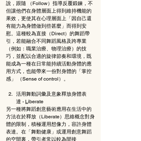
說，跟隨 （Follow）指導反覆鍛鍊，不
但讓他們在身體層面上得到維持機能的
果效，更使其在心理層面上「因自己還
有能力為身體做到些甚麼」而得到安
慰。這種較為直接（Direct）的舞蹈帶
引，若能融合不同舞蹈風格及跨專業
（例如：職業治療、物理治療）的技
巧，並配以合適的旋律節奏和環境，既
能成為一種在日常能持續活動身體的應
用方式，也能帶來一份對身體的「掌控
感」 （Sense of control）。
活用舞動詞彙及意象釋放身體表
達 - 
L
iberate
另一種將舞蹈創意藝術應用在生活中的
方法在於釋放（Liberate）思維概念對身
體的限制，積極運用想像力，容許身體
表達。在「舞動健康」或運用創意舞蹈
的空間裏，帶引者常以較為間接