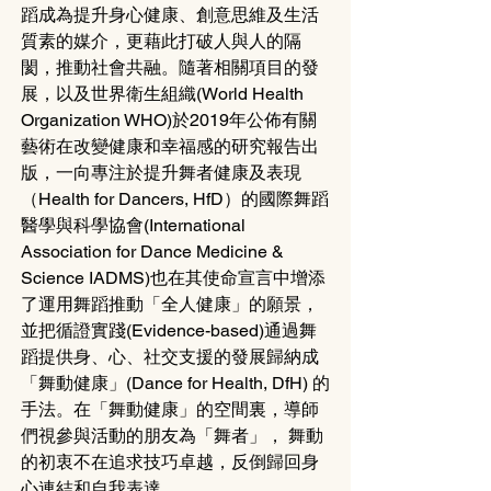
蹈成為提升身心健康、創意思維及生活
質素的媒介，更藉此打破人與人的隔
閡，推動社會共融。隨著相關項目的發
展，以及世界衛生組織(World Health 
Organization WHO)於2019年公佈有關
藝術在改變健康和幸福感的研究報告出
版，一向專注於提升舞者健康及表現
（Health for Dancers, HfD）的國際舞蹈
醫學與科學協會(International 
Association for Dance Medicine & 
Science IADMS)也在其使命宣言中增添
了運用舞蹈推動「全人健康」的願景，
並把循證實踐(Evidence-based)通過舞
蹈提供身、心、社交支援的發展歸納成
「舞動健康」(Dance for Health, DfH) 的
手法。在「舞動健康」的空間裏，導師
們視參與活動的朋友為「舞者」， 舞動
的初衷不在追求技巧卓越，反倒歸回身
心連結和自我表達。