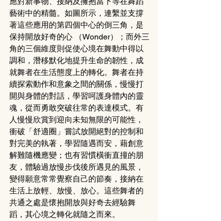
應對新事物、接納及擁抱當下等在舞蹈
藝術中的精髓。如圖所示，連繫並支撐
著這些應用的第四個中心的倒三角，是
保持開放好奇的心 （Wonder）；而外三
角的三個維度則促使心境在舞動中得以
調和，潛移默化地提升生命的韌性，成
就舞者在生活態度上的轉化。舞者在持
續探索動作和意象之間的關係，慢慢打
開與身體的對話，學習呵護身體內的靈
魂，從而勇敢突破往常的表達模式。有
人慢慢欣賞到迎向未知無限的可能性，
衝破「舒適圈」嘗試放開絕對的控制和
對完美的執著，學習隨遇而安，藉創意
解難隨機應變；也有習慣橫衝直撞的朋
友，體驗過放慢步伐後所遇見的風景，
變得願意常常覺察自己的節奏，接納在
生活上放輕、放慢、放心。這些舞者的
共通之處是懷抱開放與好奇去經驗舞
蹈，其心境之轉化就隨之而來。