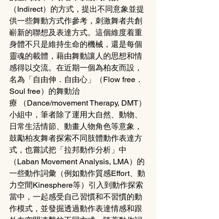
（Indirect）的方式，提出不同意象並提
供一些舞動方式作參考，刺激舞者共創
嶄新的聯想及表達方式。這個維度着重
身體不只是維持生命的機械，還是每個
靈魂的載體，藉由舞動讓人的思想和情
感得以交流。在近期一個為柏友而設，
名為「自由伸．自由心」（Flow free．
Soul free）的舞動治
療 （Dance/movement Therapy, DMT）
小組中，筆者除了運用大自然、動物、
日常生活情節、動畫人物角色等意象，
鼓勵柏友舞者探索不同肢體動作表達方
式，也嘗試把「拉邦動作分析」中
（Laban Movement Analysis, LMA）的
一些動作詞彙（例如動作質感Effort、動
力空間Kinesphere等）引入到動作探索
當中，一起感受自己習慣和不習慣的動
作模式，並發掘透過動作表達情感和跟