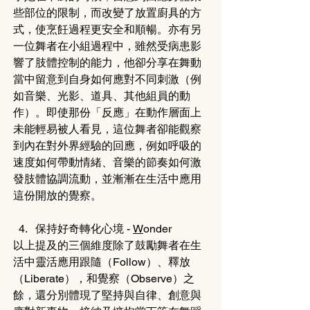
些部位的限制，而改變了放置廚具的方
式，使烹飪過程更安全和順暢。亦有另
一位舞者在小組過程中，雖然受病患影
響了肢體控制的能力，他卻分享在舞動
當中留意到自身如何應對不同刺激（例
如音樂、光影、道具、其他組員的動
作）。即使那份「反應」在動作層面上
未能輕易被人看見，這位舞者卻能觀察
到內在對外界經驗的回應，例如呼吸的
速度如何帶動情緒、音樂的節奏如何激
發肢體協調流動，並漸漸在生活中應用
這份開放的覺察。
保持好奇轉化心境 - 
W
onder
以上提及的三個維度除了鼓勵舞者在生
活中靈活應用跟隨（Follow）、釋放
（Liberate），和覺察（Observe）之
餘，還分別體現了堅持與自律、創意與