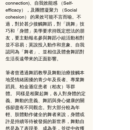
connection)、自我效能感 （Self-
efficacy），及團體凝聚力 （Social 
cohesion） 的果效可能不言而喻。不
過，對於甚少接觸舞蹈，對「跳舞」技
巧和「身體」美學要求持既定想法的朋
友，要主動報名參與舞蹈小組活動相對
並不容易；莫說投入動作和意象、自我
認同為「舞者」、並相信及體會舞蹈對
生活長遠帶來的正面影響。
筆者曾透過舞蹈教學及舞動治療接觸本
地受情緒困擾的青少年及長者、專業舞
蹈員、柏金遜症患者（柏友）等群
體。 同樣是相聚起舞，各人對身體的定
義、舞動的意義、舞蹈與身心健康的關
係卻盡有不同觀念。對大部分較為年
輕、肢體動作健全的舞者來說，身體或
許是持續等待被發掘的新世界，舞動自
然是為了表現美、成為美，並從中收獲