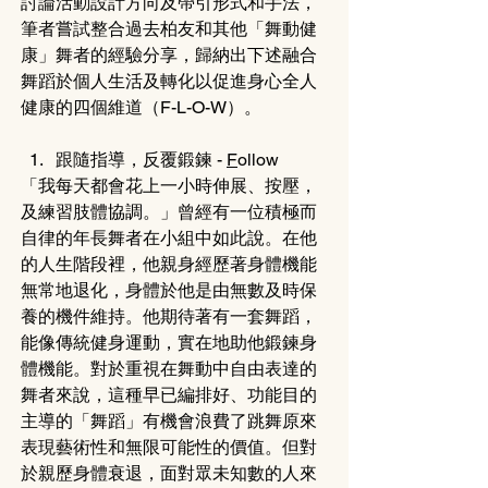
討論活動設計方向及帶引形式和手法，
筆者嘗試整合過去柏友和其他「舞動健
康」舞者的經驗分享，歸納出下述融合
舞蹈於個人生活及轉化以促進身心全人
健康的四個維道（F-L-O-W）。
跟隨指導，反覆鍛鍊 - 
F
ollow
「我每天都會花上一小時伸展、按壓，
及練習肢體協調。」曾經有一位積極而
自律的年長舞者在小組中如此說。在他
的人生階段裡，他親身經歷著身體機能
無常地退化，身體於他是由無數及時保
養的機件維持。他期待著有一套舞蹈，
能像傳統健身運動，實在地助他鍛鍊身
體機能。對於重視在舞動中自由表達的
舞者來說，這種早已編排好、功能目的
主導的「舞蹈」有機會浪費了跳舞原來
表現藝術性和無限可能性的價值。但對
於親歷身體衰退，面對眾未知數的人來