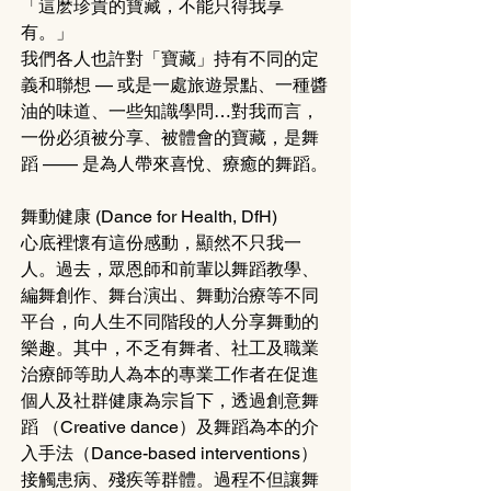
「這麽珍貴的寶藏，不能只得我享
有。」
我們各人也許對「寶藏」持有不同的定
義和聯想 — 或是一處旅遊景點、一種醬
油的味道、一些知識學問…對我而言，
一份必須被分享、被體會的寶藏，是舞
蹈 —— 是為人帶來喜悅、療癒的舞蹈。
舞動健康
(Dance for Health, DfH)
心底裡懷有這份感動，顯然不只我一
人。過去，眾恩師和前輩以舞蹈教學、
編舞創作、舞台演出、舞動治療等不同
平台，向人生不同階段的人分享舞動的
樂趣。其中，不乏有舞者、社工及職業
治療師等助人為本的專業工作者在促進
個人及社群健康為宗旨下，透過創意舞
蹈 （Creative dance）及舞蹈為本的介
入手法（Dance-based interventions）
接觸患病、殘疾等群體。過程不但讓舞