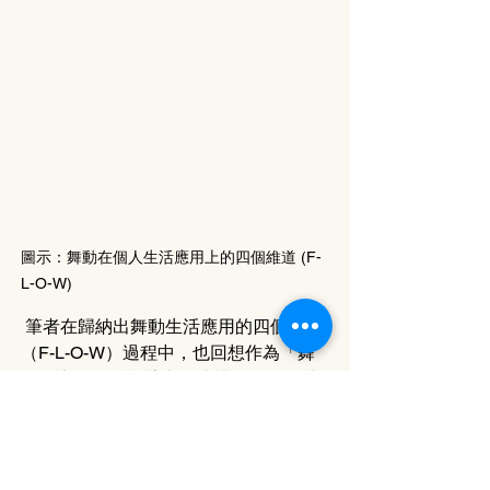
圖示：舞動在個人生活應用上的四個維道
(F-
L-O-W)
 筆者在歸納出舞動生活應用的四個維道
（F-L-O-W）過程中，也回想作為「舞
動健康」項目設計者在建構舞動活動時
的考慮，包括舞者的身心特性、年代文
化背景、生活習慣等。因應這些考量，
我們可以嘗試套用F-L-O-W框架，以舞
者的個人生活應用為目標去設計課程內