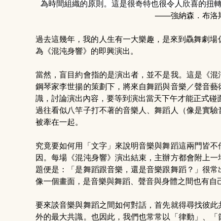
為時間組織的原則。這是很奇特也很令人欣喜的扭
——強納森．布洛斯
過去這幾年，我的人生有一大樂趣，是來到驫舞劇場偏
為《混沌身響》的即興演出。
當然，盲目約會指的是演出者，並不是我。這是《混
鋼琴家李世揚的策劃下，將來自舞蹈與音樂／聲音藝
識，討論演出內容，要等到演出當天下午才能正式碰面
過往看似八竿子打不著的音樂人、舞蹈人（像是實驗
被牽在一起。
究竟要如何用「文字」來說明音樂與舞蹈這兩門皆不
因。每場《混沌身響》演出結束，主辦方都會附上一
題便是：「是舞蹈跟音樂，還是音樂跟舞蹈？」很常
像一個畫面，是音樂與舞蹈、聲音與身體之間也有自
要來談音樂與舞蹈之間如何對話，首先就得尋找彼此
外的最大共識。也因此，我們也常常以「律動」、「