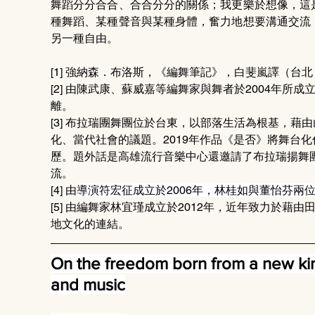
舞蹈分分合合、合合分分的關係；我更樂於想像，這
種舞蹈、某種聲音與某種身體，奮力地想要溝通交流
另一種自由。
[1] 強納森．布洛斯，《編舞筆記》，白斐嵐譯（台北：
[2] 由陳武康、蘇威嘉等編舞家與舞者於2004年
離。
[3] 布拉瑞團舞團位於台東，以部落生活為根基，
化、當代社會的議題。2019年作品《是否》將舞台
歷。題外話是高雄流行音樂中心還邀請了布拉瑞揚舞
流。
[4] 由
導演符宏征成立於2006年，林桂如與董怡芬兩
[5] 由編舞家林宜瑾成立於2012年，近年致力於
地文化的連結。
On the freedom born from a new ki
and music