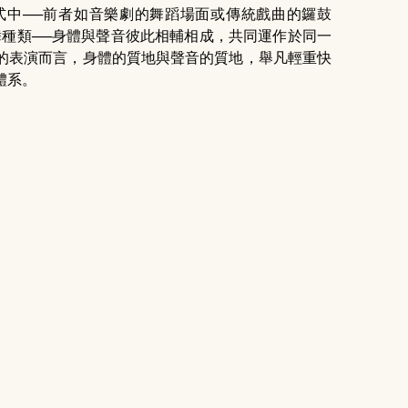
式中──前者如音樂劇的舞蹈場面或傳統戲曲的鑼鼓
樂舞種類──身體與聲音彼此相輔相成，共同運作於同一
的表演而言，身體的質地與聲音的質地，舉凡輕重快
體系。