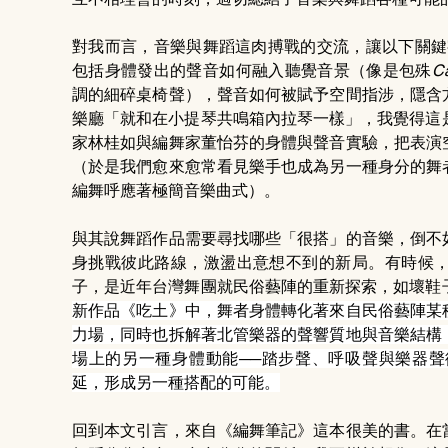
對我而言，音樂與舞蹈這肉搏戰的交流，讓以下關鍵
包括身體發出的聲音如何融入聽覺音景（像是包殊
Ca
調的細碎桌椅聲），聲音如何被賦予空間指涉，隱含
樂廳「就和在小提琴共鳴箱內拉琴一樣」，我覺得這是
家林桂如與編舞家董怡芬的身體與聲音實驗，把表演
（於是我們愈來愈常看見樂手也成為另一種身分的舞
編舞呼應著極簡音樂曲式）。
與其說舞蹈作品需要尋找哪些「很搭」的音樂，倒不
身挑戰彼此路線，激盪出意想不到的新局。有時候
子，是近年台灣舞團就民俗藝陣的重新探索，如壞鞋子
新作品《吃土》中，舞者身體轉化著來自民俗藝陣某
力場，同時也拆解著北管樂器的聲響質地與音樂結構
場上的另一種身體動能──踏步聲、呼吸聲與樂器
延，形成另一種搭配的可能。
回到本文引言，來自《編舞筆記》這本很美的書。在