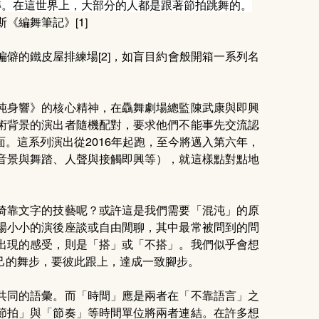
轉。在這世界上，大部分的人都是跟著節拍跳舞的。
《編舞筆記》[1]
僻的鐵皮屋排練場[2]，如盲目約會般開箱一系列名
沌身響》的核心精神，在驫舞劇場總監陳武康與即興
術背景的演出者隨機配對，要求他們不能事先交流認
。這系列演出從2016年起跑，至今將邁入第六年，
音景與舞踏、人聲與接觸即興等），就這樣點對點地
倚靠文字的技藝呢？或許這是我們需要「混沌」的原
場小小的演後座談或自由閒聊，其中最常被問到的問
出現的感受，則是「搭」或「不搭」。我們似乎會想
己的舞步，要彼此跟上，達成一致腳步。
共同的語彙。而「時間」應是兩者在「不靠語言」之
節拍」與「節奏」等時間單位將兩者連結。在許多想