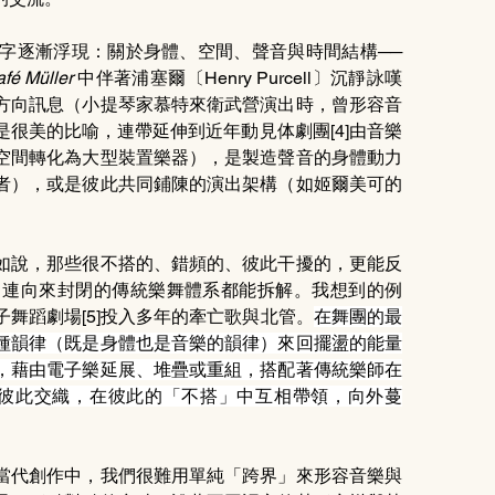
字逐漸浮現：關於身體、空間、聲音與時間結構──
fé Müller 
中伴著浦塞爾〔Henry Purcell〕沉靜詠嘆
方向訊息（小提琴家慕特來衛武營演出時，曾形容音
很美的比喻，連帶延伸到近年動見体劇團[4]由音樂
空間轉化為大型裝置樂器），是製造聲音的身體動力
者），或是彼此共同鋪陳的演出架構（如姬爾美可的
如說，那些很不搭的、錯頻的、彼此干擾的，更能反
，連向來封閉的傳統樂舞體系都能拆解。我想到的例
舞蹈劇場[5]投入多年的牽亡歌與北管。
在舞團的最
種韻律（既是身體也是音樂的韻律）來回擺盪的能量
，藉由電子樂延展、堆疊或重組，搭配著傳統樂師在
聲彼此交織，在彼此的「不搭」中互相帶領，向外蔓
當代創作中，我們很難用單純「跨界」來形容音樂與