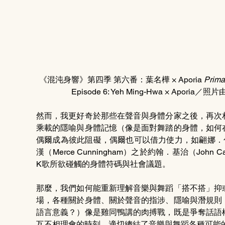
《混沌身響》第四季 第六番：葉名樺 × Aporia 
Prima
Episode 6: Yeh Ming-Hwa × Aporia／
然而，我更好奇於那些在聲音與身體分家之後，再次
乘載的隱喻與身體記憶（像是面對舞踏的身體，如何
偶爾成為彼此阻礙，偶爾也可以借力使力，如翩娜．包殊（
漢（Merce Cunningham）之於約翰．基治（Jo
K歌所欲碰觸的身體符碼與社會議題。
那麼，我們如何能重新理解音樂與舞蹈「搭不搭」抑
場，各種關於身體、關於聲音的指涉、隱喻與潛規則
語言意義？）像是雞同鴨講的肉搏戰，既是爭奪話語
互不相理會的時刻，適切總結了音樂與舞蹈各種可能