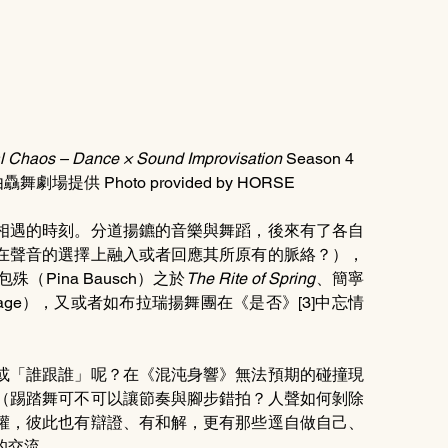
l Chaos – Dance × Sound Improvisation 
Season 4 
照片由驫舞劇場提供 Photo provided by HORSE
相遇的時刻。分道揚鑣的音樂與舞蹈，後來有了各自
在聲音的選擇上融入或者回應其所原有的脈絡？），
Pina Bausch）之於
The Rite of Spring
、簡寧
hn Cage），又或者如布拉瑞揚舞團在《是否》[3]中忘情
或「誰跟誰」呢？在《混沌身響》無法預期的碰撞現
（踢踏舞可不可以讓節奏與腳步錯拍？人聲如何剝除
權，彼此也有辯證、有和解，更有那些逕自做自己、
的交流。