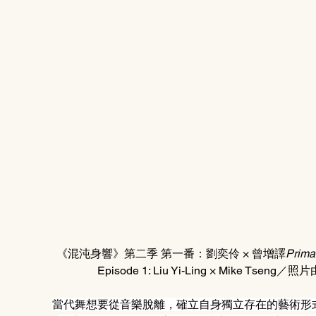
《混沌身響》第二季 第一番：劉奕伶 × 曾增譯
Prima
Episode 1: Liu Yi-Ling × Mike Tseng
當代舞想要從音樂脫離，確立自身獨立存在的藝術形