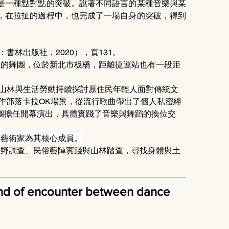
是一種點對點的突破。說著不同語言的某種音樂與某
，在拉扯的過程中，也完成了一場自身的突破，得到
書林出版社，2020），頁131。
所成立的舞團，位於新北市板橋，距離捷運站也有一段距
藉由山林與生活勞動持續探討原住民年輕人面對傳統文
化作部落卡拉OK場景，從流行歌曲帶出了個人私密經
團擔任開幕演出，具體實踐了音樂與舞蹈的換位交
位藝術家為其核心成員。
藉由田野調查、民俗藝陣實踐與山林踏查，尋找身體與土
nd of encounter between dance 