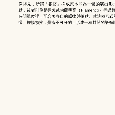
像得見，所謂「很搭」抑或原本即為一體的演出形
點，後者則像是探戈或佛蘭明高（Flamenco）等
時間單位裡，配合著各自的韻律與拍點。就這種形式
慢、抑揚頓挫，是密不可分的，形成一種封閉的樂舞