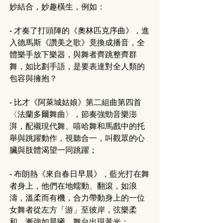
妙結合，妙趣橫生，例如：
- 才奏了打頭陣的《奧林匹克序曲》，進
入德馬斯《讚美之歌》竟換成播音，全
體樂手放下樂器，與舞者齊跳整齊群
舞，如比劃手語，是要表達對全人類的
包容與擁抱？
- 比才《阿萊城姑娘》第二組曲第四首
〈法蘭多爾舞曲〉，節奏強勁音樂澎
湃，配襯現代舞、嘻哈舞和馬戲中的托
舉與跳躍動作，視聽合一，叫觀眾的心
臟與肢體渴望一同跳躍；
- 布朗熱《來自春日早晨》，藍光打在舞
者身上，他們在地蠕動、翻滾，如浪
濤，溫柔而有機，合力帶動身上的一位
女舞者從左方「游」至彼岸，弦樂柔
和、漸強如晨曦，舞台出現黃光；