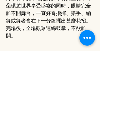
朵環遊世界享受盛宴的同時，眼睛完全
離不開舞台，一直好奇指揮、樂手、編
舞或舞者會在下一分鐘擺出甚麼花招。
完場後，全場觀眾連綿鼓掌，不欲離
開。
《新世界交響頌》霹靂交響樂
指揮：
莎雅・齊奧妮
管弦樂團：
嬉戲交響樂團 、香港城市室
樂團
編舞：
穆哈・莫蘇奇
舞蹈：
卡菲舞團
評論場次：
2024年5月24日 20:00 香港
文化中心大劇院
==========
蘇桔