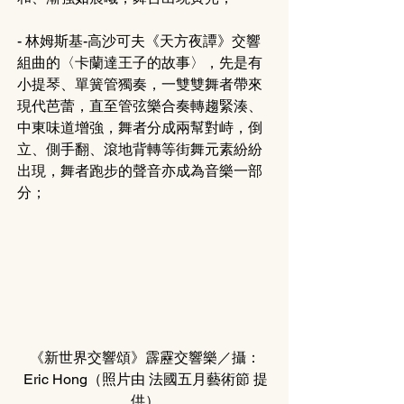
- 林姆斯基-高沙可夫《天方夜譚》交響
組曲的〈卡蘭達王子的故事〉，先是有
小提琴、單簧管獨奏，一雙雙舞者帶來
現代芭蕾，直至管弦樂合奏轉趨緊湊、
中東味道增強，舞者分成兩幫對峙，倒
立、側手翻、滾地背轉等街舞元素紛紛
出現，舞者跑步的聲音亦成為音樂一部
分；
《新世界交響頌》霹靂交響樂／攝：
Eric Hong
（照片由 
法國五月藝術節 
提
供
）