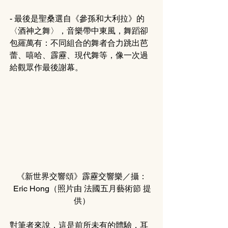
- 最後是聖桑選自《參孫和大利拉》的
〈酒神之舞〉，音樂帶中東風，舞蹈卻
包羅萬有：不同組合的舞者合力跳出芭
蕾、嘻哈、霹靂、現代舞等，像一次過
給觀眾作最後謝幕。
《新世界交響頌》霹靂交響樂／攝：
Eric Hong
（照片由 
法國五月藝術節 
提
供
）
對筆者來說，這是前所未有的體驗，耳