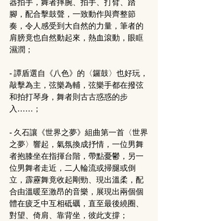
器拍手，舞者摔腕、拍手、打臂、踏
腳，配合擊鼓聲，一致動作與齊整節
奏，令人感受到大自然的力量，筆者的
肩膀竟也自然動起來，熱血滾動，眼眶
濕潤；
- 譚盾選自《八色》的〈鑼鼓〉也好玩，
敲擊為主，弦樂為輔，弦樂手都在撥弦
和拍打琴身，舞者則古古惑惑的步
入……；
- 久石讓《世界之夢》組曲第一首〈世界
之夢〉響起，氣氛換成抒情，一位男舞
者抱膝坐在指揮台階，帶點憂鬱，另一
位男舞者走近，二人輪流或掃腿或倒
立，霹靂舞竟收起剛勁、現出溫柔，配
合由溫暖至激昂的音樂，展現出兩個個
體在疲乏中互相砥礪，直至最後繞圈、
對望、倚肩、靠背坐，彼此支撐；