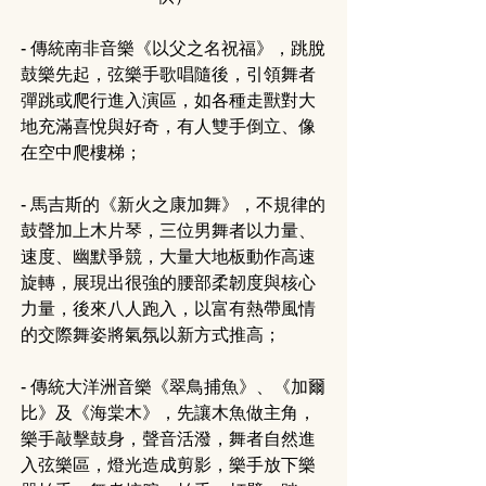
- 傳統南非音樂《以父之名祝福》，跳脫
鼓樂先起，弦樂手歌唱隨後，引領舞者
彈跳或爬行進入演區，如各種走獸對大
地充滿喜悅與好奇，有人雙手倒立、像
在空中爬樓梯；
- 馬吉斯的《新火之康加舞》，不規律的
鼓聲加上木片琴，三位男舞者以力量、
速度、幽默爭競，大量大地板動作高速
旋轉，展現出很強的腰部柔韌度與核心
力量，後來八人跑入，以富有熱帶風情
的交際舞姿將氣氛以新方式推高；
- 傳統大洋洲音樂《翠鳥捕魚》、《加爾
比》及《海棠木》，先讓木魚做主角，
樂手敲擊鼓身，聲音活潑，舞者自然進
入弦樂區，燈光造成剪影，樂手放下樂