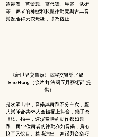
霹靂舞、芭蕾舞、當代舞、馬戲、武術
等，舞者的神態和肢體律動竟與古典音
樂配合得天衣無縫，嘆為觀止。
《新世界交響頌》霹靂交響樂／攝：
Eric Hong
（照片由 
法國五月藝術節 
提
供
）
是次演出中，音樂與舞蹈不分主次，龐
大樂隊合共65人全被擺上舞台，樂手會
唱歌、拍手，連演奏時的動作都如舞
蹈，而12位舞者的律動亦如音樂，賞心
悅耳又悅目。整場演出，舞蹈與音樂巧