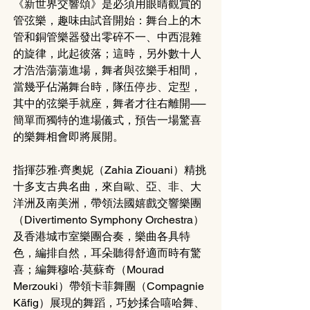
《新世界交響頌》是必須用眼睛觀賞的
管弦樂，趣味由試音開始：舞台上的木
管和銅管樂器發出零碎不一、中西混雜
的旋律，此起彼落；這時，另外數十人
才浩浩蕩蕩進場，舞者與弦樂手相間，
當幾乎佔滿舞台時，隊伍停步、定型，
其中的弦樂手就座，舞者才往右離開──
簡單而獨特的進場儀式，預告一場驚喜
的樂舞相會即將展開。
指揮莎雅‧齊奧妮（Zahia Ziouani）精挑
十多支古典名曲，來自歐、亞、非、大
洋洲及南美洲，帶領法國嬉戲交響樂團
（Divertimento 
Symphony Orchestra
）
及香港城巿室樂團合奏，樂曲各具特
色，編排自然，耳朵聽得舒適而時有驚
喜；編舞穆哈‧莫蘇奇（Mourad 
Merzouki）帶領卡菲舞團（Compagnie 
Käfig）展現的舞蹈，巧妙揉合嘻哈舞、