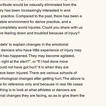
rtitude would be naturally eliminated from the 
stry has been increasingly interested in and 
practice. Compared to the past, there has been a 
able environment for dance practice, and a 
completely avoid injuries. Could you share with us 
re feeling down and troubled because of injury?
odels’ to explain changes in the emotional 
 dancers who have little experience of injury may 
ny it has happened. They may become agitated, 
right at the start?”, or “If I had done more 
uld not have got hurt.” It is when they are 
 have been injured. There are various schools of 
ychological changes after getting hurt. The above is 
 for reference only and because in real life cases 
 thing is to look at what athletes or dancers are 
nal changes they are facing, so as to give them the 