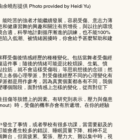
片由余曉彤提供 Photo provided by Heidi Yu)
、能吃苦的強者才能繼續發展，容易受傷、意志力薄
患和健康習舞的興趣和關注有所增長，與以往的環境
合適，科學地計劃循序漸進的訓練，也不能100%
患陷入低潮、被情緒困擾時，你會給予甚麼幫助和建
s）來解釋受傷後情感經歷的種種變化。包括當舞者受傷經
傷這件事；隨後的情緒可能是比較煩躁、生氣、憤
點拉筋，就不會這樣受傷啦」等思前想後的念頭；然
間上各個心理學派，對受傷後經歷不同的心理變化有
學派都是用作參考，因為真實個案都各有不同，我個
歷哪個階段，面對情感上怎樣的變化，從而對症下
性扭傷等肢體上的因素。有研究則表示，壓力與傷患
nout）時，受傷的機率亦會有所遞增。在你的經驗
中發生了事情，或者學校有很多功課，當需要顧及的
可能會產生較多的錯誤、睡眠質量下降、精神不足
個舞台，但當疲累、緊張、壓力大、難以集中時，視