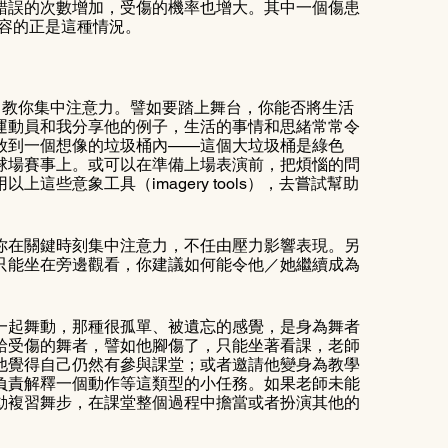
錯誤的次數增加，受傷的機率也增大。其中一個傷患
），形容的正是這種情況。
ills），教你集中注意力。譬如要踏上舞台，你能否將生活
運動員和我分享他的例子，生活的事情和思緒常常令
放到一個想像的垃圾桶內——這個大垃圾桶是綠色
球場賽事上。或可以在準備上場表演前，把煩惱的問
些意象工具（imagery tools），去嘗試幫助
你在關鍵時刻集中注意力，不任由壓力影響表現。另
只能坐在旁邊觀看，你建議如何能令他／她繼續成為
一起舞動，那種很孤單、被遺忘的感覺，是身為舞者
給受傷的舞者，譬如他腳傷了，只能坐著看課，老師
他覺得自己仍然有參與課堂；或者邀請他變身為教學
負責解釋一個動作等這類型的小任務。如果老師未能
動複習舞步，在課堂整個過程中擔當或者扮演其他的