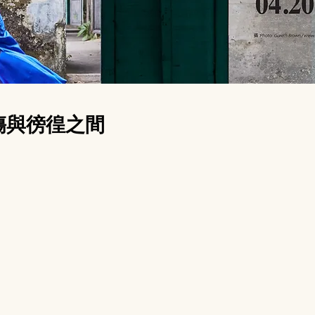
：受傷與徬徨之間