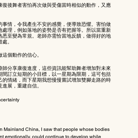
康復後舞者害怕再次做與受傷當時相似的動作，又應
的事情，令我產生不安的感覺，便導致恐懼。害怕做
地處理，例如落地的姿勢是否有把握等。所以當重新
熟悉至變為常規。老師亦需恰當地反饋，做得好的地
錯處。
做這個動作的信心。
療師分享康復進度，這些資訊能幫助舞者增加對未來
期間訂立短期的小目標，以一星期為限期，這可包括
己的情緒，而下星期我想慢慢嘗試增加雙腳走路的時
見進展，重建自信。
certainty
 in Mainland China, I saw that people whose bodies 
t emotionally, could continue to develop while 