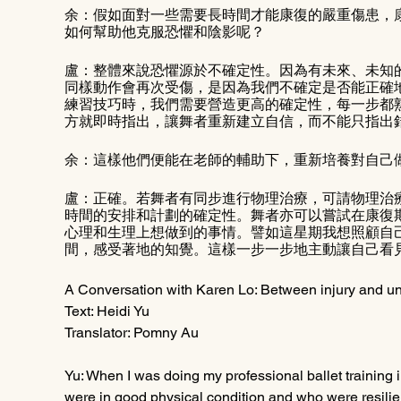
余：假如面對一些需要長時間才能康復的嚴重傷患，
如何幫助他克服恐懼和陰影呢？
盧：整體來說恐懼源於不確定性。因為有未來、未知
同樣動作會再次受傷，是因為我們不確定是否能正確
練習技巧時，我們需要營造更高的確定性，每一步都
方就即時指出，讓舞者重新建立自信，而不能只指出
余：這樣他們便能在老師的輔助下，重新培養對自己
盧：正確。若舞者有同步進行物理治療，可請物理治
時間的安排和計劃的確定性。舞者亦可以嘗試在康復
心理和生理上想做到的事情。譬如這星期我想照顧自
間，感受著地的知覺。這樣一步一步地主動讓自己看
A Conversation with Karen Lo: Between injury and un
Text: Heidi Yu
Translator: Pomny Au
Yu: When I was doing my professional ballet training
were in good physical condition and who were resilien