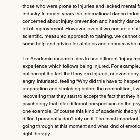
those who were prone to injuries and lacked mental fo
industry. In recent years the international dance indu
concerned about injury prevention and healthy dance 
lot of improvement. However, even if we ensure a suit
scientific, measured approach to training, we cannot 
some help and advice for athletes and dancers who a
Lo: Academic research tries to use different ’injury m
experience which follows being injured. For example,
not accept the fact that they are injured, or even de
angry, infuriated, feeling “Why did this have to happen 
preparation and stretching before the competition, I wo
recovering that they start to accept the fact that they
psychology that offer different perspectives on the ps
one example. Of course this kind of academic theory is
differ, I personally don’t rely on it. The most important
going through at this moment and what kind of emotio
right therapy. 