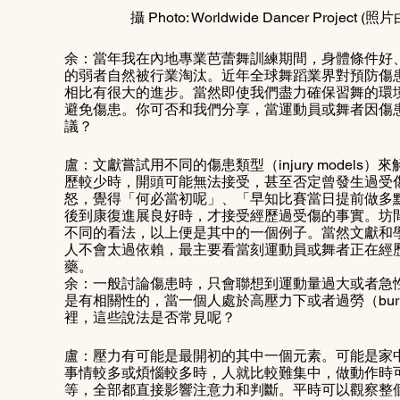
攝 Photo: Worldwide Dancer Project (照
余：當年我在內地專業芭蕾舞訓練期間，身體條件好
的弱者自然被行業淘汰。近年全球舞蹈業界對預防傷
相比有很大的進步。當然即使我們盡力確保習舞的環境
避免傷患。你可否和我們分享，當運動員或舞者因傷
議？
盧：文獻嘗試用不同的傷患類型（injury model
歷較少時，開頭可能無法接受，甚至否定曾發生過受
怒，覺得「何必當初呢」、「早知比賽當日提前做多
後到康復進展良好時，才接受經歷過受傷的事實。坊
不同的看法，以上便是其中的一個例子。當然文獻和
人不會太過依賴，最主要看當刻運動員或舞者正在經
藥。
余：一般討論傷患時，只會聯想到運動量過大或者急
是有相關性的，當一個人處於高壓力下或者過勞（bur
裡，這些說法是否常見呢？
盧：壓力有可能是最開初的其中一個元素。可能是家
事情較多或煩惱較多時，人就比較難集中，做動作時
等，全部都直接影響注意力和判斷。平時可以觀察整