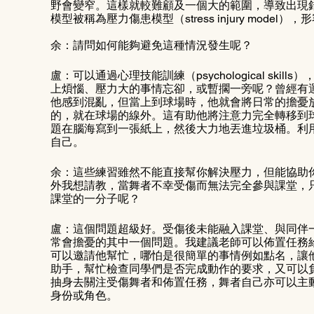
野會變窄。這樣就較難顧及一個大的範圍，導致出現
模型被稱為壓力傷患模型（stress injury model
余：請問如何能夠避免這種情況發生呢？
盧：可以通過心理技能訓練（psychological sk
上煩惱、壓力大的事情忘卻，或暫擱一旁呢？曾經有
他感到混亂，但當上到球場時，他就會將日常的擔憂
的，就在球場的線外。這有助他將注意力完全轉移到
題在腦海寫到一張紙上，然後大力地丟進垃圾桶。利用以上這
自己。
余：這些練習雖然不能直接幫你解決壓力，但能協助
外我想請教，當舞者不幸受傷而無法完全參與課堂，
課堂的一分子呢？
盧：這個問題超級好。受傷後未能融入課堂、與同伴
常會擔憂的其中一個問題。我建議老師可以佈置任務
可以邀請他幫忙，哪怕是很簡單的事情例如點名，讓
助手，幫忙檢查同學們是否完成動作的要求，又可以
抽身去關注受傷舞者和佈置任務，舞者自己亦可以主
身份或角色。