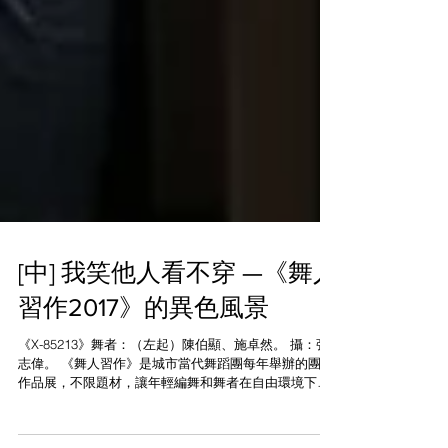
[中] 我笑他人看不穿 —《舞人
習作2017》的異色風景
《X-85213》舞者：（左起）陳伯顯、施卓然。 攝：張
志偉。 《舞人習作》是城市當代舞蹈團每年舉辦的團員
作品展，不限題材，讓年輕編舞和舞者在自由環境下創
作。而今年《舞人習作2017》的四個作品都交出亮眼的