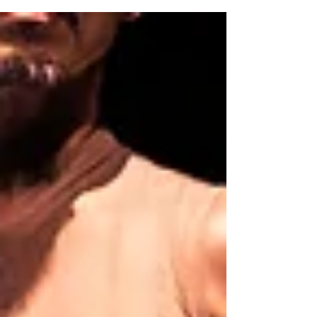
成績。 《遍地謊蜚》麥卓鴻...