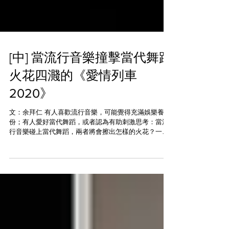
[中] 當流行音樂撞擊當代舞蹈
火花四濺的《愛情列車
2020》
文：余拜仁 有人喜歡流行音樂，可能覺得充滿娛樂養
份；有人愛好當代舞蹈，或者認為有助刺激思考：當流
行音樂碰上當代舞蹈，兩者將會擦出怎樣的火花？一個
偶然的機會下，國際知名的以色列編舞艾曼紐．蓋特
（Emmanuel Gat）聽到紅遍全球的英國樂團驚懼之淚
（Tears for...