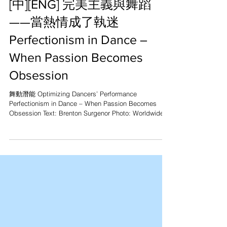
[中][ENG] 完美主義與舞蹈
——當熱情成了執迷
Perfectionism in Dance –
When Passion Becomes
Obsession
舞動潛能 Optimizing Dancers’ Performance
Perfectionism in Dance – When Passion Becomes
Obsession Text: Brenton Surgenor Photo: Worldwide...