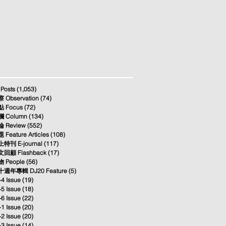
 Posts
(1,053)
1,053 posts
 Observation
(74)
74 posts
 Focus
(72)
72 posts
 Column
(134)
134 posts
 Review
(552)
552 posts
 Feature Articles
(108)
108 posts
特刊 E-journal
(117)
117 posts
回顧 Flashback
(17)
17 posts
 People
(56)
56 posts
週年專輯 DJ20 Feature
(5)
5 posts
-4 Issue
(19)
19 posts
-5 Issue
(18)
18 posts
-6 Issue
(22)
22 posts
-1 Issue
(20)
20 posts
-2 Issue
(20)
20 posts
-3 Issue
(14)
14 posts