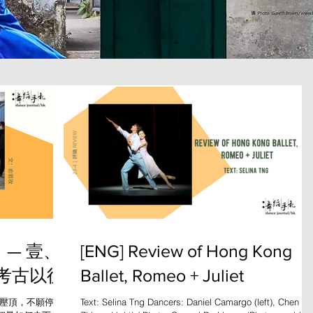
 — 壹、
[ENG] Review of Hong Kong
考古以後
Ballet, Romeo + Juliet
法壓頂，不願停擺
Text: Selina Tng Dancers: Daniel Camargo (left), Chen