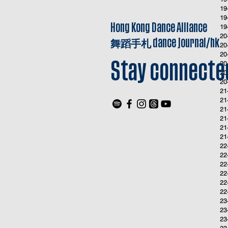
19
19
Hong Kong Dance Alliance
19
20
舞蹈手札
dance journal/hk
20
20
20
Stay connecte
20
20
21
21
21
21
21
21
22
22
22
22
22
22
23
23
23