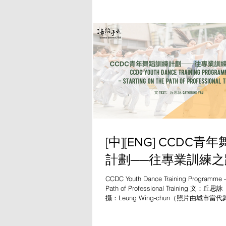
[中][ENG] CCDC青
計劃──往專業訓練
CCDC Youth Dance Training Programme – 
Path of Professional Training 文
攝：Leung Wing-chun（照片由城市
供）...