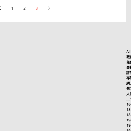
1
2
3
All
觀察
焦點
專欄
評論
專題
網上
舊文
人物
二十
18
18
18
19
19
19