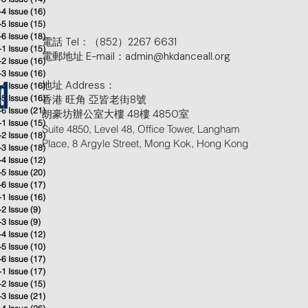
-4 Issue
(16)
16 posts
-5 Issue
(15)
15 posts
-6 Issue
(18)
18 posts
電話 Tel：（852）2267 6631
-1 Issue
(15)
15 posts
電郵地址 E-mail：admin@hkdanceall.org
-2 Issue
(16)
16 posts
-3 Issue
(16)
16 posts
地址 Address：
-4 Issue
(16)
16 posts
d
-5 Issue
(16)
香港 旺角 亞皆老街8號
16 posts
-6 Issue
(21)
21 posts
朗豪坊辦公室大樓 48樓 4850室
-1 Issue
(15)
15 posts
Suite 4850, Level 48, Office Tower, Langham
-2 Issue
(18)
18 posts
Place, 8 Argyle Street, Mong Kok, Hong Kong
-3 Issue
(18)
18 posts
-4 Issue
(12)
12 posts
-5 Issue
(20)
20 posts
-6 Issue
(17)
17 posts
-1 Issue
(16)
16 posts
-2 Issue
(9)
9 posts
-3 Issue
(9)
9 posts
-4 Issue
(12)
12 posts
-5 Issue
(10)
10 posts
-6 Issue
(17)
17 posts
-1 Issue
(17)
17 posts
-2 Issue
(15)
15 posts
-3 Issue
(21)
21 posts