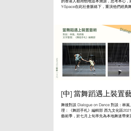
的香港人都用勁地追本溯源，思考本心，
Y-Space在此社會脈絡下，重演他們經
能》之壹、貳、叁，很有意思，意義多重
理解Y-Space創作理路的發展，同時重
本身...
[中] 當舞蹈遇上裝置
舞後對談 Dialogue on Dance 對談：
理：《舞蹈手札》編輯部 西九文化區2021
藝術季，於七月上旬率先為本地舞迷帶來
廉．科西（William Forsythe）的大
又遍處（二）》（Now...