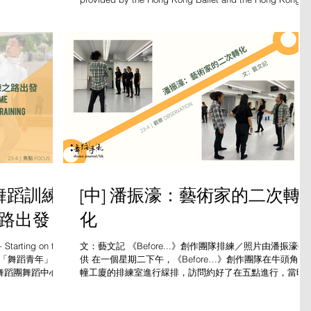
Philharmonic Orchestra Amadeus (a...
年舞蹈訓練
[中] 潘振濠：藝術家的二次轉
之路出發
化
Starting on the
文：藝文記 《Before...》創作團隊排練／照片由潘振濠提
：丘思詠 「舞蹈青年」／
供 在一個星期二下午，《Before…》創作團隊在牛頭角一
當代舞蹈團舞蹈中心提
幢工廈的排練室進行綵排，訪問約好了在五點進行，當時
員剛巧「放break」；甫踏進排練室，概念構思、編舞兼表
演者潘振濠立即上前打招呼，就算疫情限制了人與人...