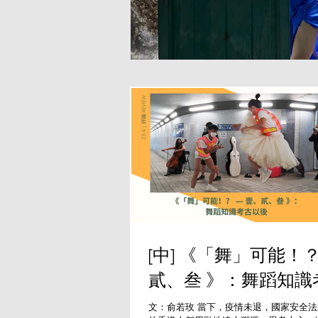
[中] 《「舞」可能！？
貳、叁 》：舞蹈知識
文：俞若玫 當下，疫情未退，國家安全